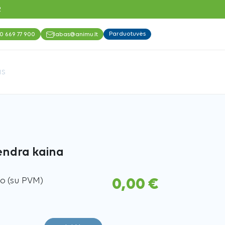
R
Parduotuvės
0 669 77 900
labas@animu.lt
as
endra kaina
so (su PVM)
0,00 €