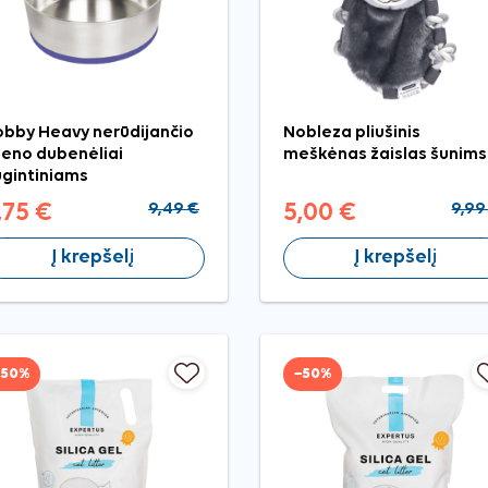
bby Heavy nerūdijančio
Nobleza pliušinis
ieno dubenėliai
meškėnas žaislas šunims
gintiniams
,75 €
9,49 €
5,00 €
9,99
Į krepšelį
Į krepšelį
−50%
−50%