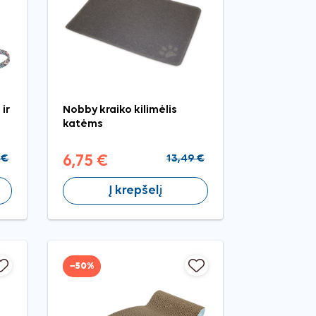
ir
Nobby kraiko kilimėlis
katėms
 €
6,75 €
13,49 €
Į krepšelį
−50%