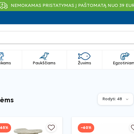
NEMOKAMAS PRISTATYMAS Į PAŠTOMATĄ NUO 39 EU
ikams
Paukščiams
Žuvims
Egzotinia
tėms
−65%
−60%