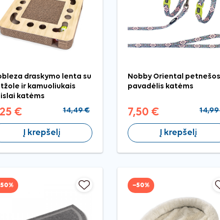
bleza draskymo lenta su
Nobby Oriental petnešos 
tžole ir kamuoliukais
pavadėlis katėms
islai katėms
,25 €
14,49 €
7,50 €
14,99
Į krepšelį
Į krepšelį
−50%
−50%