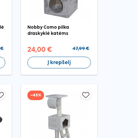
lė
Nobby Como pilka
draskyklė katėms
 €
24,00 €
47,99 €
Į krepšelį
−45%