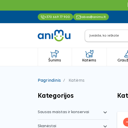
+370 669 77 900
labas@animu.lt
Šunims
Katėms
Grauž
Pagrindinis
Katėms
Kategorijos
Ka

Sausas maistas ir konservai

Skanėstai