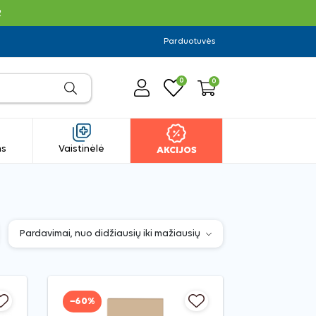
R
Parduotuvės
0
0
ms
Vaistinėlė
AKCIJOS
−60%