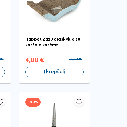
Happet Zazu draskyklė su
katžole katėms
 €
4,00 €
7,99 €
Į krepšelį
−50%