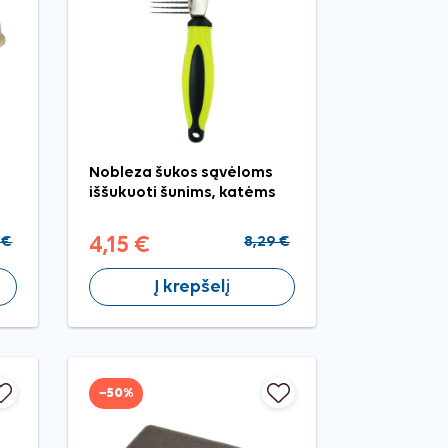
Nobleza šukos sąvėloms
iššukuoti šunims, katėms
 €
4,15 €
8,29 €
Į krepšelį
−50%