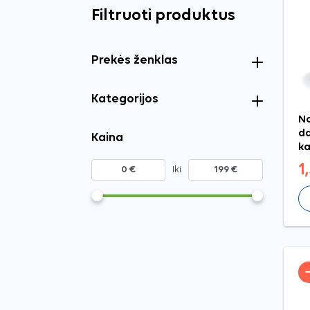
Filtruoti produktus
Prekės ženklas
Kategorijos
No
da
Kaina
ka
1
Iki