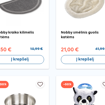
bby kraiko kilimėlis
Nobby smėlinis guolis
atėms
katėms
,50 €
10,99 €
21,00 €
41,99
Į krepšelį
Į krepšelį
−50%
−50%