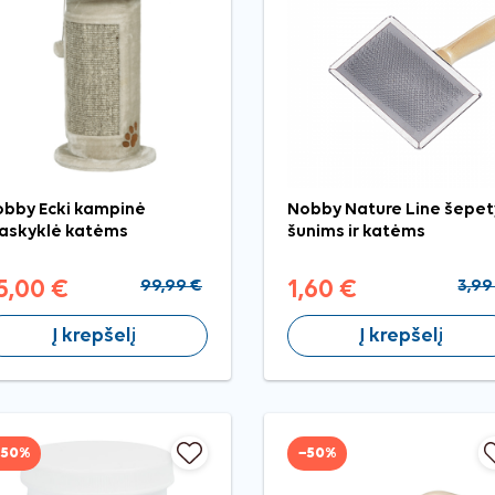
bby Ecki kampinė
Nobby Nature Line šepet
askyklė katėms
šunims ir katėms
5,00 €
99,99 €
1,60 €
3,99
Į krepšelį
Į krepšelį
−50%
−50%