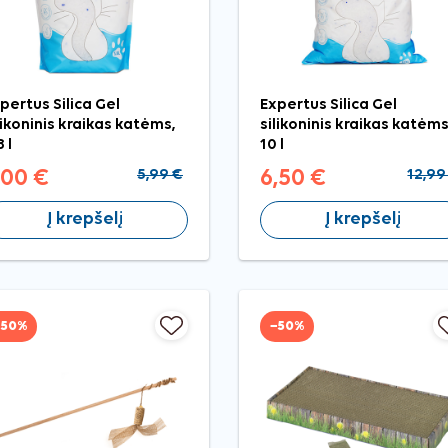
pertus Silica Gel
Expertus Silica Gel
likoninis kraikas katėms,
silikoninis kraikas katėms
 l
10 l
,00 €
5,99 €
6,50 €
12,99
Į krepšelį
Į krepšelį
−50%
−50%