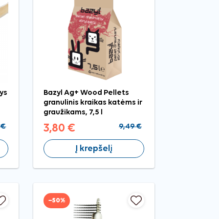
ys
Bazyl Ag+ Wood Pellets
granulinis kraikas katėms ir
graužikams, 7,5 l
 €
3,80 €
9,49 €
Į krepšelį
−50%