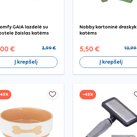
omfy GAIA lazdelė su
Nobby kartoninė draskyk
ostele žaislas katėms
katėms
,00 €
3,99 €
5,50 €
10,99
Į krepšelį
Į krepšelį
−45%
−45%