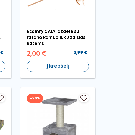
Ecomfy GAIA lazdelė su
,
ratano kamuoliuku žaislas
katėms
 €
2,00 €
3,99 €
Į krepšelį
−50%