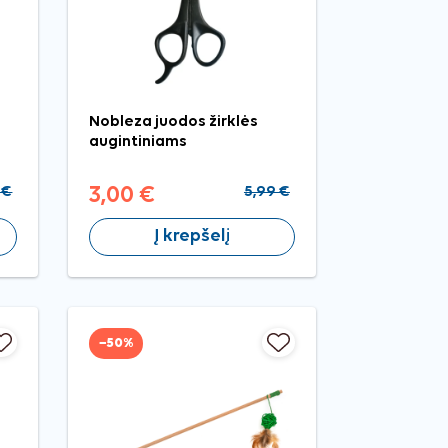
Nobleza juodos žirklės
augintiniams
 €
3,00 €
5,99 €
Į krepšelį
−50%