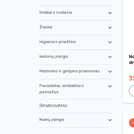

Kraikai ir tualetai

Žaislai

Higiena ir priežiūra

No
Kelionių įranga
dr

Maitinimo ir girdymo priemonės
3

Pavadėliai, antkakliai ir
petnešos
IŠPARDAVIMAS

Namų įranga