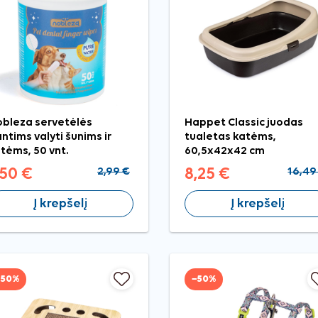
bleza servetėlės
Happet Classic juodas
ntims valyti šunims ir
tualetas katėms,
tėms, 50 vnt.
60,5x42x42 cm
,50 €
2,99 €
8,25 €
16,49
Į krepšelį
Į krepšelį
−50%
−50%