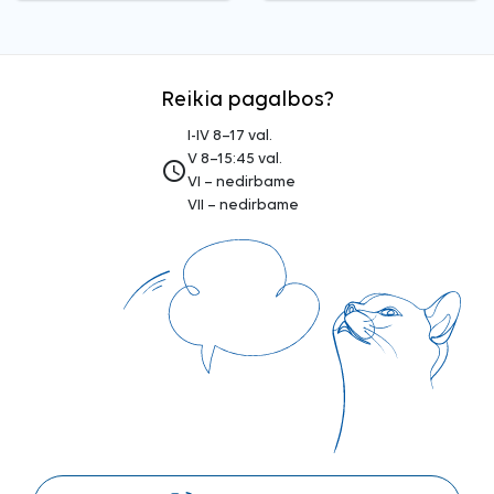
Reikia pagalbos?
I-IV 8–17 val.
V 8–15:45 val.
access_time
VI – nedirbame
VII – nedirbame