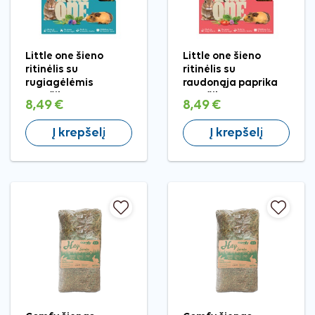
Little one šieno
Little one šieno
ritinėlis su
ritinėlis su
rugiagėlėmis
raudonąja paprika
graužikams, 100 g
graužikams, 100 g
8,49 €
8,49 €
Į krepšelį
Į krepšelį