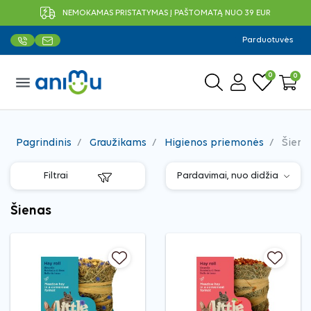
NEMOKAMAS PRISTATYMAS Į PAŠTOMATĄ NUO 39 EUR
Parduotuvės
0
0
menu
Pagrindinis
Graužikams
Higienos priemonės
Šiena
Filtrai
Šienas