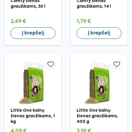
Comfy šienas
Comfy šienas
graužikams, 30 l
graužikams, 14 l
2,49 €
1,79 €
Į krepšelį
Į krepšelį
Little One kalnų
Little One kalnų
šienas graužikams, 1
šienas graužikams,
kg
400 g
4,09 €
3,59 €