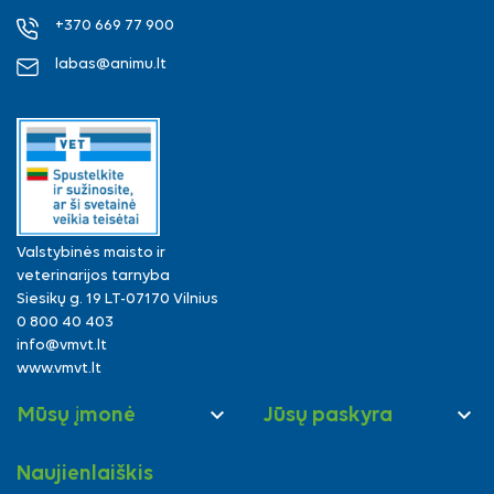
+370 669 77 900
labas@animu.lt
Valstybinės maisto ir
veterinarijos tarnyba
Siesikų g. 19 LT-07170 Vilnius
0 800 40 403
info@vmvt.lt
www.vmvt.lt


Mūsų įmonė
Jūsų paskyra
Naujienlaiškis