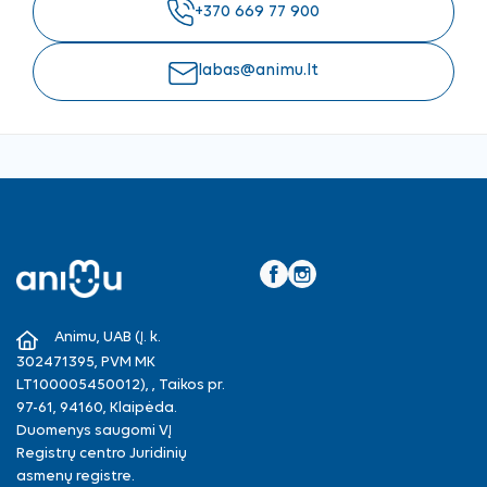
+370 669 77 900
labas@animu.lt
Facebook
Instagram
Animu, UAB (Į. k.
302471395, PVM MK
LT100005450012), , Taikos pr.
97-61, 94160, Klaipėda.
Duomenys saugomi VĮ
Registrų centro Juridinių
asmenų registre.