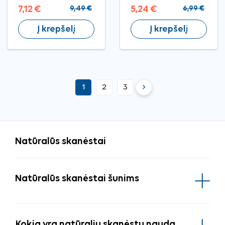
L, 13–16 cm
M, 9–14 cm
7,12 €
9,49 €
5,24 €
6,99 €
Į krepšelį
Į krepšelį
keyboard_arrow_right
1
2
3
Tęsti
Natūralūs skanėstai
Natūralūs skanėstai šunims
Kokia yra natūralių skanėstų nauda