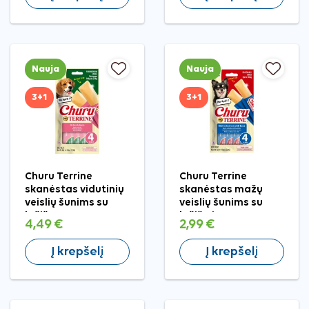
Nauja
Nauja
3+1
3+1
Churu Terrine
Churu Terrine
skanėstas vidutinių
skanėstas mažų
veislių šunims su
veislių šunims su
lašiša, 4 vnt.
lašiša ir tunu, 4 vnt.
4,49 €
2,99 €
Į krepšelį
Į krepšelį