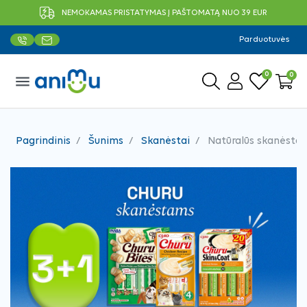
NEMOKAMAS PRISTATYMAS Į PAŠTOMATĄ NUO 39 EUR
Parduotuvės
0
0
menu
Pagrindinis
Šunims
Skanėstai
Natūralūs skanėstai