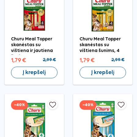
Churu Meal Topper
Churu Meal Topper
skanėstas su
skanėstas su
vištiena ir jautiena
vištiena šunims, 4
šunims, 4 vnt.
vnt.
1,79 €
2,99 €
1,79 €
2,99 €
Į krepšelį
Į krepšelį
−40%
−40%