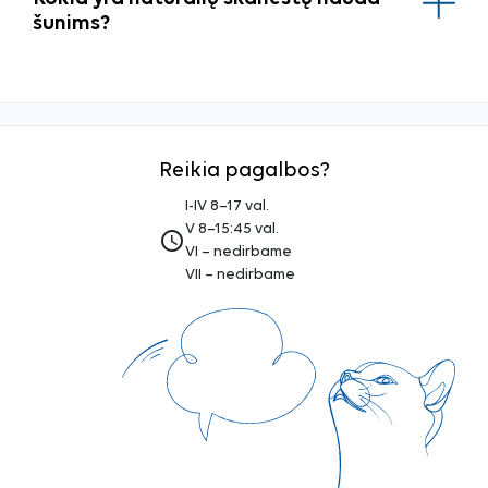
šunims?
Reikia pagalbos?
I-IV 8–17 val.
V 8–15:45 val.
access_time
VI – nedirbame
VII – nedirbame