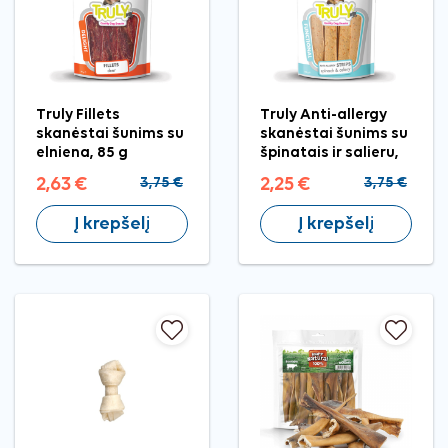
Truly Fillets
Truly Anti-allergy
skanėstai šunims su
skanėstai šunims su
elniena, 85 g
špinatais ir salieru,
90 g
2,63 €
3,75 €
2,25 €
3,75 €
Į krepšelį
Į krepšelį