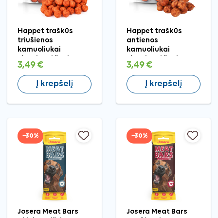
Happet traškūs
Happet traškūs
triušienos
antienos
kamuoliukai
kamuoliukai
skanėstai šunims,
skanėstai šunims,
3,49 €
3,49 €
100 g
100 g
Į krepšelį
Į krepšelį
−30%
−30%
Josera Meat Bars
Josera Meat Bars