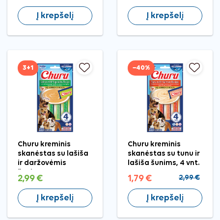
40 g
Į krepšelį
Į krepšelį
3+1
−40%
Churu kreminis
Churu kreminis
skanėstas su lašiša
skanėstas su tunu ir
ir daržovėmis
lašiša šunims, 4 vnt.
šunims, 4 vnt.
2,99 €
1,79 €
2,99 €
Į krepšelį
Į krepšelį