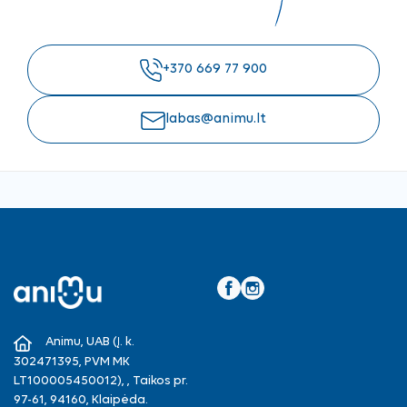
+370 669 77 900
labas@animu.lt
Facebook
Instagram
Animu, UAB (Į. k.
302471395, PVM MK
LT100005450012), , Taikos pr.
97-61, 94160, Klaipėda.