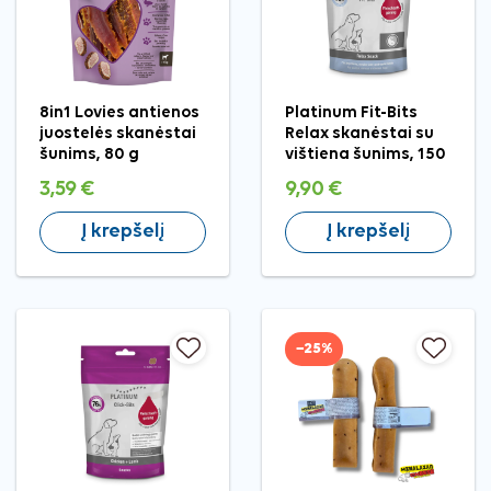
8in1 Lovies antienos
Platinum Fit-Bits
juostelės skanėstai
Relax skanėstai su
šunims, 80 g
vištiena šunims, 150
g
3,59 €
9,90 €
Į krepšelį
Į krepšelį
−25%