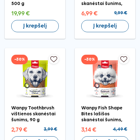
500 g
skanėstai šunims,
300 g
19,99 €
6,99 €
9,99 €
Į krepšelį
Į krepšelį
−30%
−30%
Wanpy Toothbrush
Wanpy Fish Shape
vištienos skanėstai
Bites lašišos
šunims, 90 g
skanėstai šunims,
100 g
2,79 €
3,99 €
3,14 €
4,49 €