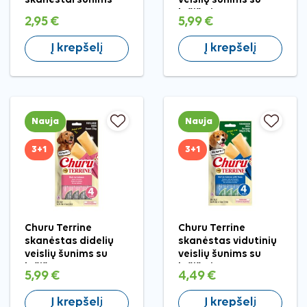
lašiša ir tunu, 4 vnt.
2,95 €
5,99 €
Į krepšelį
Į krepšelį
Nauja
Nauja
3+1
3+1
Churu Terrine
Churu Terrine
skanėstas didelių
skanėstas vidutinių
veislių šunims su
veislių šunims su
lašiša, 4 vnt.
lašiša ir tunu, 4 vnt.
5,99 €
4,49 €
Į krepšelį
Į krepšelį