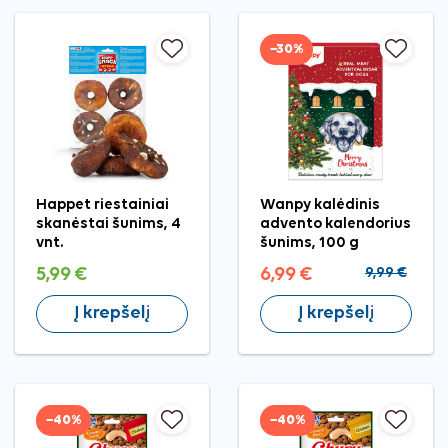
−30%
Happet riestainiai
Wanpy kalėdinis
skanėstai šunims, 4
advento kalendorius
vnt.
šunims, 100 g
5,99 €
6,99 €
9,99 €
Į krepšelį
Į krepšelį
−40%
−40%