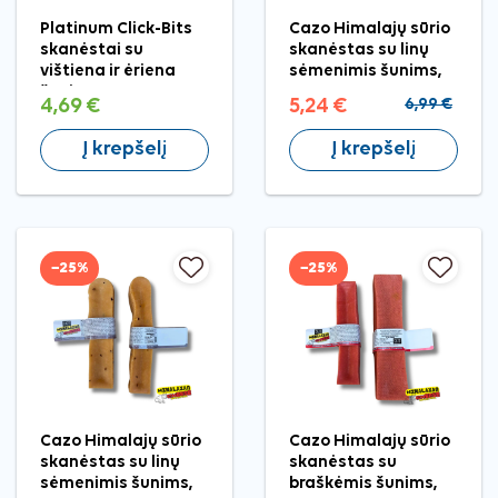
Platinum Click-Bits
Cazo Himalajų sūrio
skanėstai su
skanėstas su linų
vištiena ir ėriena
sėmenimis šunims,
šunims, 150 g
M, 9–14 cm
4,69 €
5,24 €
6,99 €
Į krepšelį
Į krepšelį
−25%
−25%
Cazo Himalajų sūrio
Cazo Himalajų sūrio
skanėstas su linų
skanėstas su
sėmenimis šunims,
braškėmis šunims,