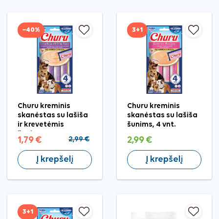
−40%
3+1
Churu kreminis
Churu kreminis
skanėstas su lašiša
skanėstas su lašiša
ir krevetėmis
šunims, 4 vnt.
šunims, 4 vnt.
1,79 €
2,99 €
2,99 €
Į krepšelį
Į krepšelį
3+1