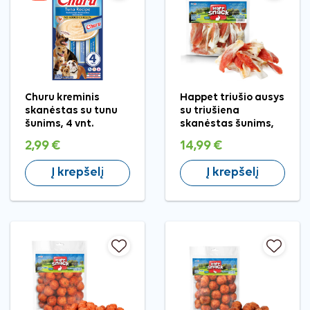
Churu kreminis
Happet triušio ausys
skanėstas su tunu
su triušiena
šunims, 4 vnt.
skanėstas šunims,
500 g
2,99 €
14,99 €
Į krepšelį
Į krepšelį