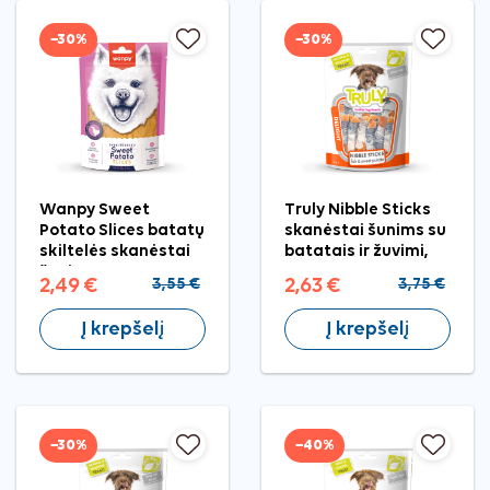
−30%
−30%
Wanpy Sweet
Truly Nibble Sticks
Potato Slices batatų
skanėstai šunims su
skiltelės skanėstai
batatais ir žuvimi,
šunims, 100 g
85 g
2,49 €
3,55 €
2,63 €
3,75 €
Į krepšelį
Į krepšelį
−30%
−40%