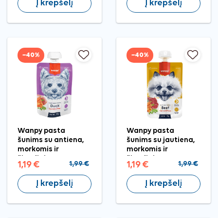
Į krepšelį
Į krepšelį
−40%
−40%
Wanpy pasta
Wanpy pasta
šunims su antiena,
šunims su jautiena,
morkomis ir
morkomis ir
žirneliais, 90 g
žirneliais, 90 g
1,19 €
1,99 €
1,19 €
1,99 €
Į krepšelį
Į krepšelį