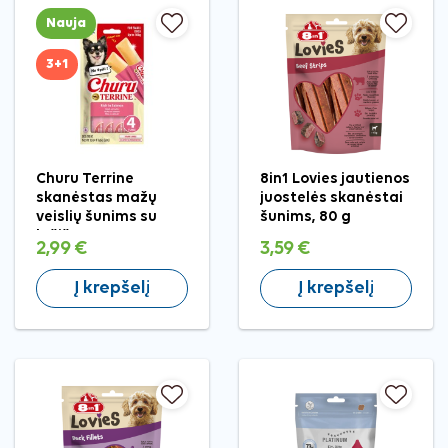
Nauja
3+1
Churu Terrine
8in1 Lovies jautienos
skanėstas mažų
juostelės skanėstai
veislių šunims su
šunims, 80 g
lašiša, 4 vnt.
2,99 €
3,59 €
Į krepšelį
Į krepšelį