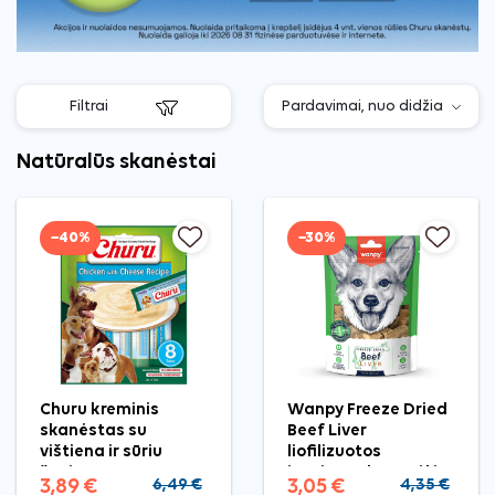
Filtrai
Natūralūs skanėstai
−40%
−30%
Churu kreminis
Wanpy Freeze Dried
skanėstas su
Beef Liver
vištiena ir sūriu
liofilizuotos
šunims, 8 vnt.
jautienos kepenėlės
3,89 €
6,49 €
3,05 €
4,35 €
skanėstai šunims,