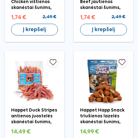
Chicken vištienos
Beef jautienos
skanėstai šunims,
skanėstai šunims,
40 g
40 g
1,74 €
2,49 €
1,74 €
2,49 €
Į krepšelį
Į krepšelį
Happet Duck Stripes
Happet Happ Snack
antienos juostelės
triušienos lazelės
skanėstai šunims,
skanėstai šunims,
500 g
500 g
14,49 €
14,99 €