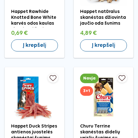
Happet Rawhide
Happet natūralus
Knotted Bone White
skanėstas džiovinta
karvės odos kaulas
jaučio oda šunims
skanėstai šunims, 1
0,69 €
4,89 €
vnt.
Į krepšelį
Į krepšelį
Nauja
3+1
Happet Duck Stripes
Churu Terrine
antienos juostelės
skanėstas didelių
skanėstai šunims
veislių šunims su