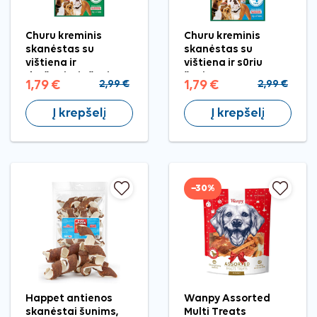
Churu kreminis
Churu kreminis
skanėstas su
skanėstas su
vištiena ir
vištiena ir sūriu
daržovėmis šunims,
šunims, 4 vnt.
1,79 €
2,99 €
1,79 €
2,99 €
4 vnt.
Į krepšelį
Į krepšelį
−30%
Happet antienos
Wanpy Assorted
skanėstai šunims,
Multi Treats