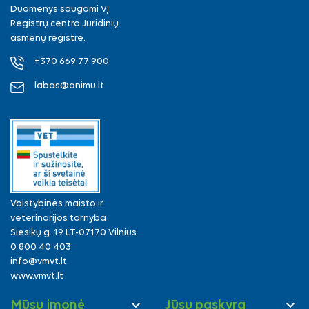
Duomenys saugomi VĮ
Registrų centro Juridinių
asmenų registre.
+370 669 77 900
labas@animu.lt
Valstybinės maisto ir
veterinarijos tarnyba
Siesikų g. 19 LT-07170 Vilnius
0 800 40 403
info@vmvt.lt
www.vmvt.lt


Mūsų įmonė
Jūsų paskyra