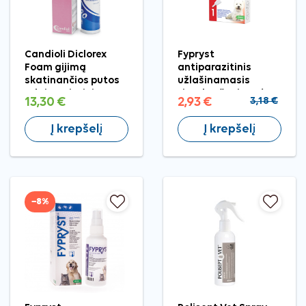
Candioli Diclorex
Fypryst
Foam gijimą
antiparazitinis
skatinančios putos
užlašinamasis
odai augintiniams,
tirpalas šunims, (2–
13,30 €
2,93 €
3,18 €
200 ml
10 kg), 67 mg
Į krepšelį
Į krepšelį
−8%