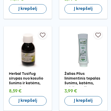
Į krepšelį
Į krepšelį
Herbal Tusifug
Žalias Plius
sirupas nuo kosulio
linimentinis tepalas
šunims ir katėms,
šunims, katėms,
100 ml
galvijams, žirgams,
8,59 €
3,99 €
kiaulėms, 180 ml
Į krepšelį
Į krepšelį