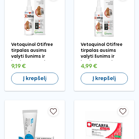
Vetoquinol Otifree
Vetoquinol Otifree
tirpalas ausims
tirpalas ausims
valyti šunims ir
valyti šunims ir
katėms, 160 ml
katėms, 60 ml
9,19 €
4,99 €
Į krepšelį
Į krepšelį