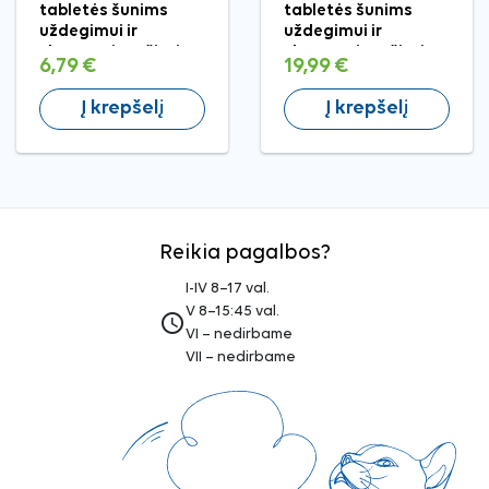
tabletės šunims
tabletės šunims
uždegimui ir
uždegimui ir
skausmui mažinti,
skausmui mažinti,
6,79 €
19,99 €
20 mg
100 mg
Į krepšelį
Į krepšelį
Reikia pagalbos?
I-IV 8–17 val.
V 8–15:45 val.
access_time
VI – nedirbame
VII – nedirbame