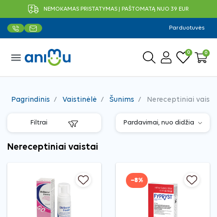
NEMOKAMAS PRISTATYMAS Į PAŠTOMATĄ NUO 39 EUR
Parduotuvės
0
0
menu
Pagrindinis
Vaistinėlė
Šunims
Nereceptiniai vaista
Filtrai
Nereceptiniai vaistai
−8%