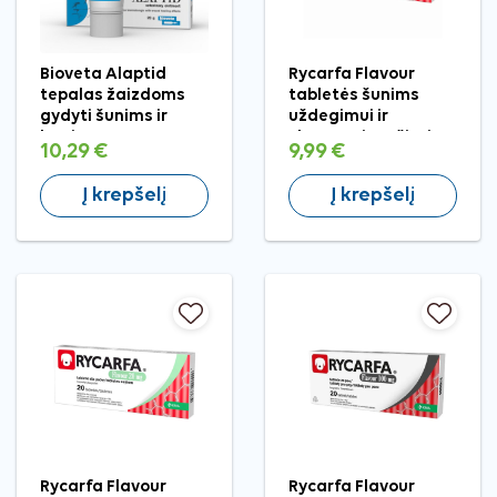
Bioveta Alaptid
Rycarfa Flavour
tepalas žaizdoms
tabletės šunims
gydyti šunims ir
uždegimui ir
katėms, 20 g
skausmui mažinti,
10,29 €
9,99 €
50 mg
Į krepšelį
Į krepšelį
Rycarfa Flavour
Rycarfa Flavour