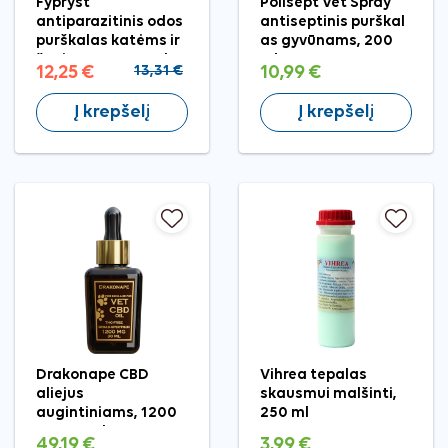
Fypryst
Polisept Vet Spray
antiparazitinis odos
antiseptinis purškal
purškalas katėms ir
as gyvūnams, 200
šunims, 2,5 mg/ml,
ml
12,25 €
13,31 €
10,99 €
100 ml
Į krepšelį
Į krepšelį
Drakonape CBD
Vihrea tepalas
aliejus
skausmui malšinti,
augintiniams, 1200
250 ml
mg, 30 ml
49,19 €
3,99 €