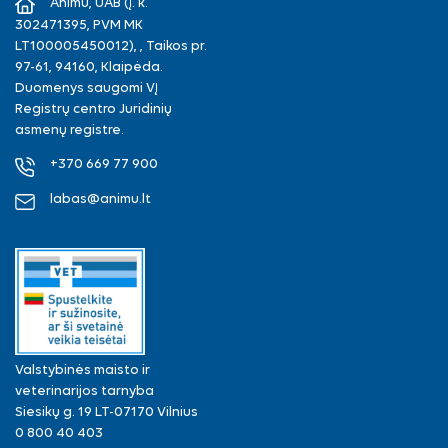
Animu, UAB (Į. k.
302471395, PVM MK
LT100005450012), , Taikos pr.
97-61, 94160, Klaipėda.
Duomenys saugomi VĮ
Registrų centro Juridinių
asmenų registre.
+370 669 77 900
labas@animu.lt
Valstybinės maisto ir
veterinarijos tarnyba
Siesikų g. 19 LT-07170 Vilnius
0 800 40 403