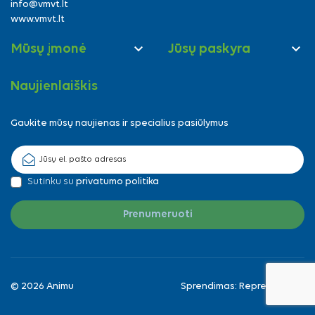
info@vmvt.lt
www.vmvt.lt


Mūsų įmonė
Jūsų paskyra
Naujienlaiškis
Gaukite mūsų naujienas ir specialius pasiūlymus
Sutinku su
privatumo politika
© 2026 Animu
Sprendimas:
Reprezentuok