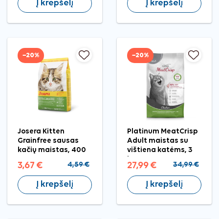
Į krepšelį
Į krepšelį
−20%
−20%
Josera Kitten
Platinum MeatCrisp
Grainfree sausas
Adult maistas su
kačių maistas, 400
vištiena katėms, 3
g
kg
3,67 €
4,59 €
27,99 €
34,99 €
Į krepšelį
Į krepšelį