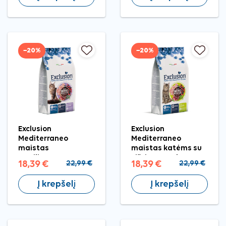
−20%
−20%
Exclusion
Exclusion
Mediterraneo
Mediterraneo
maistas
maistas katėms su
sterilizuotoms,
vištiena, 1,5 kg
18,39 €
22,99 €
18,39 €
22,99 €
didelėms katėms su
vištiena, 1,5 kg
Į krepšelį
Į krepšelį