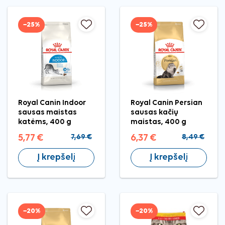
−25%
−25%
Royal Canin Indoor
Royal Canin Persian
sausas maistas
sausas kačių
katėms, 400 g
maistas, 400 g
5,77 €
7,69 €
6,37 €
8,49 €
Į krepšelį
Į krepšelį
−20%
−20%