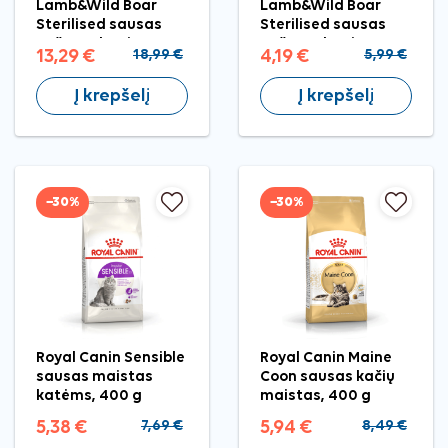
Lamb&Wild Boar
Lamb&Wild Boar
Sterilised sausas
Sterilised sausas
pašaras katėms, 2
pašaras katėms,
13,29 €
18,99 €
4,19 €
5,99 €
kg
400 g
Į krepšelį
Į krepšelį
−30%
−30%
Royal Canin Sensible
Royal Canin Maine
sausas maistas
Coon sausas kačių
katėms, 400 g
maistas, 400 g
5,38 €
7,69 €
5,94 €
8,49 €