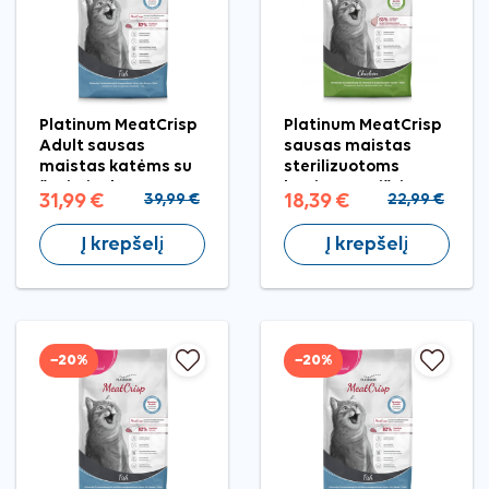
Platinum MeatCrisp
Platinum MeatCrisp
Adult sausas
sausas maistas
maistas katėms su
sterilizuotoms
žuvimi, 3 kg
katėms su vištiena,
31,99 €
39,99 €
18,39 €
22,99 €
1,5 kg
Į krepšelį
Į krepšelį
−20%
−20%