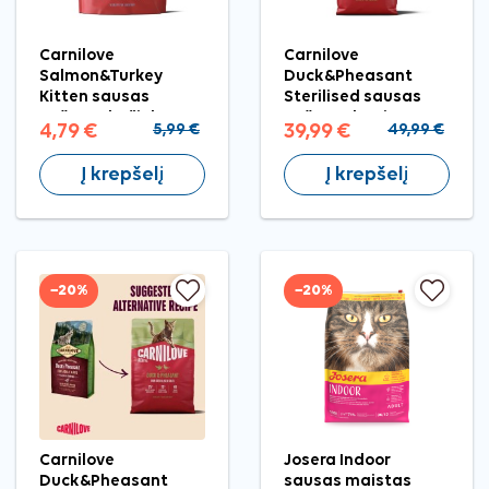
Carnilove
Carnilove
Salmon&Turkey
Duck&Pheasant
Kitten sausas
Sterilised sausas
pašaras kačiukams,
pašaras katėms, 6
4,79 €
5,99 €
39,99 €
49,99 €
400 g
kg
Į krepšelį
Į krepšelį
−20%
−20%
Carnilove
Josera Indoor
Duck&Pheasant
sausas maistas