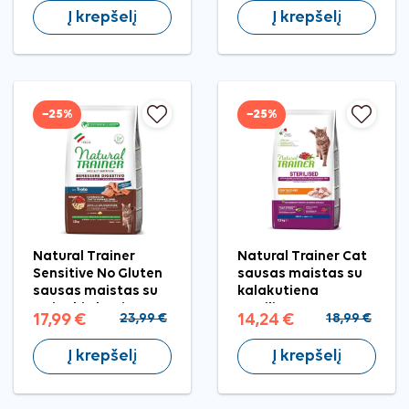
Į krepšelį
Į krepšelį
−25%
−25%
Natural Trainer
Natural Trainer Cat
Sensitive No Gluten
sausas maistas su
sausas maistas su
kalakutiena
upėtakiu katėms, 1,5
sterilizuotoms
17,99 €
23,99 €
14,24 €
18,99 €
kg
katėms, 1,5 kg
Į krepšelį
Į krepšelį