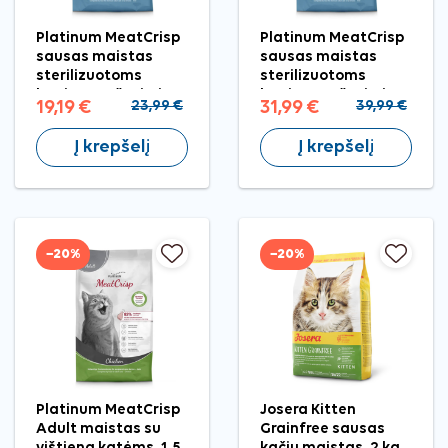
Platinum MeatCrisp
Platinum MeatCrisp
sausas maistas
sausas maistas
sterilizuotoms
sterilizuotoms
katėms su žuvimi,
katėms su žuvimi, 3
19,19 €
23,99 €
31,99 €
39,99 €
1,5 kg
kg
Į krepšelį
Į krepšelį
−20%
−20%
Platinum MeatCrisp
Josera Kitten
Adult maistas su
Grainfree sausas
vištiena katėms, 1,5
kačių maistas, 2 kg