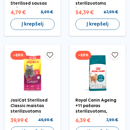
Sterilised sausas
sterilizuotoms
pašaras katėms,
katėms, 10 kg
4,79 €
5,99 €
54,39 €
67,99 €
400 g
Į krepšelį
Į krepšelį
−20%
−20%
JosiCat Sterilised
Royal Canin Ageing
Classic maistas
+11 pašaras
sterilizuotoms
sterilizuotoms,
katėms, 15+3 kg
vyresnėms katėms,
39,99 €
49,99 €
6,39 €
7,99 €
400 g