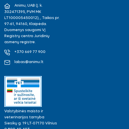
Animu, UAB (Į. k.
302471395, PVM MK
LT100005450012), , Taikos pr.
97-61, 94160, Klaipėda.
Duomenys saugomi VĮ
Registrų centro Juridinių
asmenų registre.
+370 669 77 900
labas@animu.lt
Valstybinės maisto ir
veterinarijos tarnyba
Siesikų g. 19 LT-07170 Vilnius