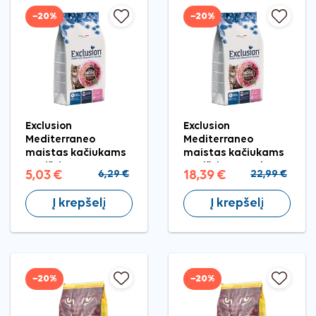
−20%
−20%
Exclusion
Exclusion
Mediterraneo
Mediterraneo
maistas kačiukams
maistas kačiukams
su vištiena, 300 g
su vištiena, 1,5 kg
5,03 €
6,29 €
18,39 €
22,99 €
Į krepšelį
Į krepšelį
−20%
−20%