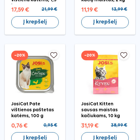
kg
17,59 €
21,99 €
11,19 €
13,99 €
Į krepšelį
Į krepšelį
−20%
−20%
JosiCat Pate
JosiCat Kitten
vištienos paštetas
sausas maistas
katėms, 100 g
kačiukams, 10 kg
0,76 €
0,95 €
31,19 €
38,99 €
Į krepšelį
Į krepšelį