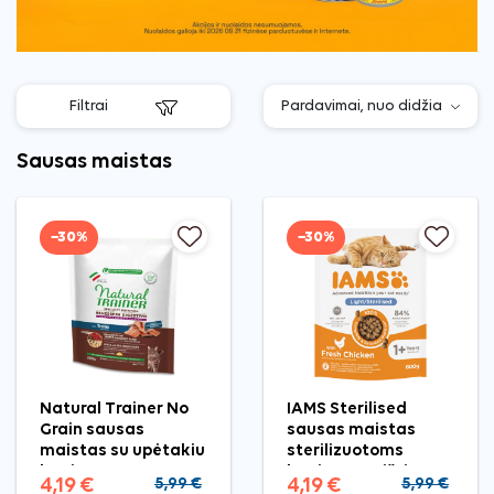
Filtrai
Sausas maistas
−30%
−30%
Natural Trainer No
IAMS Sterilised
Grain sausas
sausas maistas
maistas su upėtakiu
sterilizuotoms
katėms, 300 g
katėms su vištiena,
4,19 €
5,99 €
4,19 €
5,99 €
800 g