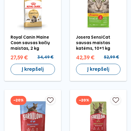
Royal Canin Maine
Josera SensiCat
Coon sausas kačių
sausas maistas
maistas, 2 kg
katėms, 10+1 kg
27,59 €
34,49 €
42,39 €
52,99 €
Į krepšelį
Į krepšelį
−20%
−20%