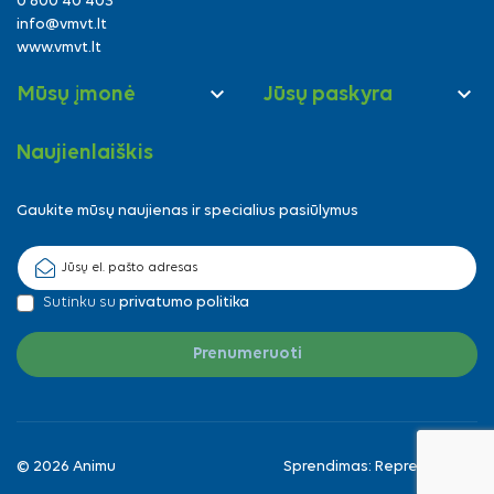
0 800 40 403
info@vmvt.lt
www.vmvt.lt


Mūsų įmonė
Jūsų paskyra
Naujienlaiškis
Gaukite mūsų naujienas ir specialius pasiūlymus
Sutinku su
privatumo politika
© 2026 Animu
Sprendimas:
Reprezentuok