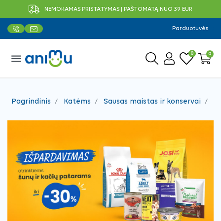
NEMOKAMAS PRISTATYMAS Į PAŠTOMATĄ NUO 39 EUR
Parduotuvės
0
0
menu
Pagrindinis
Katėms
Sausas maistas ir konservai
Sa