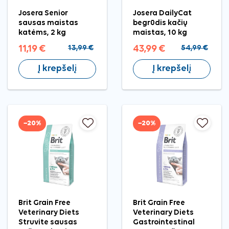
Josera Senior
Josera DailyCat
sausas maistas
begrūdis kačių
katėms, 2 kg
maistas, 10 kg
11,19 €
13,99 €
43,99 €
54,99 €
Į krepšelį
Į krepšelį
−20%
−20%
Brit Grain Free
Brit Grain Free
Veterinary Diets
Veterinary Diets
Struvite sausas
Gastrointestinal