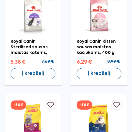
Royal Canin
Royal Canin Kitten
Sterilised sausas
sausas maistas
maistas katėms,
kačiukams, 400 g
400 g
5,38 €
7,69 €
6,29 €
8,99 €
Į krepšelį
Į krepšelį
−30%
−30%