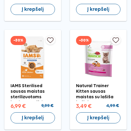
Į krepšelį
Į krepšelį
−30%
−30%
IAMS Sterilised
Natural Trainer
sausas maistas
Kitten sausas
sterilizuotoms
maistas su lašiša
katėms su vištiena,
kačiukams, 300 g
6,99 €
9,99 €
3,49 €
4,99 €
2 kg
Į krepšelį
Į krepšelį