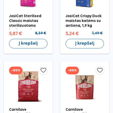
JosiCat Sterilised
JosiCat Crispy Duck
Classic maistas
maistas katėms su
sterilizuotoms
antiena, 1,9 kg
katėms, 1,9 kg
5,87 €
8,39 €
5,24 €
7,49 €
Į krepšelį
Į krepšelį
−30%
−30%
Carnilove
Carnilove