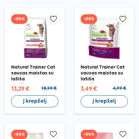
−30%
−30%
Natural Trainer Cat
Natural Trainer Cat
sausas maistas su
sausas maistas su
lašiša
lašiša
sterilizuotoms
sterilizuotoms
13,29 €
18,99 €
3,49 €
4,99 €
katėms, 1,5 kg
katėms, 300 g
Į krepšelį
Į krepšelį
−30%
−30%