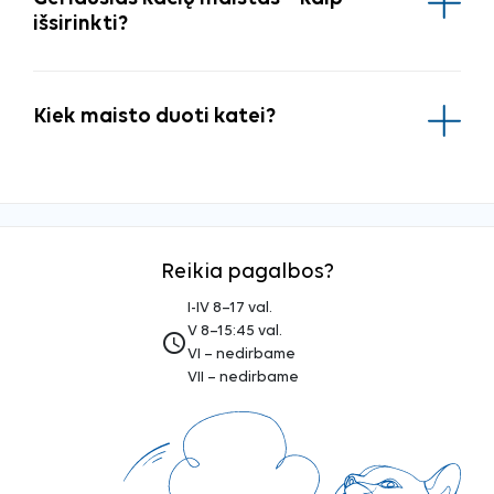
išsirinkti?
Kiek maisto duoti katei?
Reikia pagalbos?
I-IV 8–17 val.
V 8–15:45 val.
access_time
VI – nedirbame
VII – nedirbame