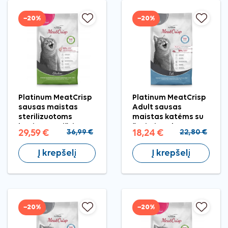
−20%
−20%
Platinum MeatCrisp
Platinum MeatCrisp
sausas maistas
Adult sausas
sterilizuotoms
maistas katėms su
katėms su vištiena,
žuvimi, 1,5 kg
29,59 €
36,99 €
18,24 €
22,80 €
3 kg
Į krepšelį
Į krepšelį
−20%
−20%