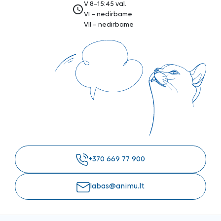
V 8–15:45 val.
access_time
VI – nedirbame
VII – nedirbame
+370 669 77 900
labas@animu.lt