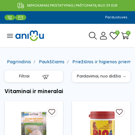
NEMOKAMAS PRISTATYMAS Į PAŠTOMATĄ NUO 39 EUR
Parduotuvės
0
0
menu
Pagrindinis
Paukščiams
Priežiūros ir higienos priemo
Filtrai
Vitaminai ir mineralai