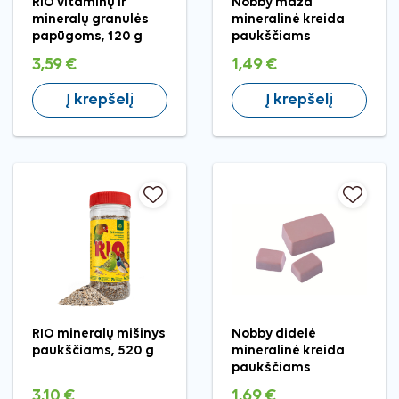
RIO vitaminų ir
Nobby maža
mineralų granulės
mineralinė kreida
papūgoms, 120 g
paukščiams
3,59 €
1,49 €
Į krepšelį
Į krepšelį
RIO mineralų mišinys
Nobby didelė
paukščiams, 520 g
mineralinė kreida
paukščiams
3,10 €
1,69 €