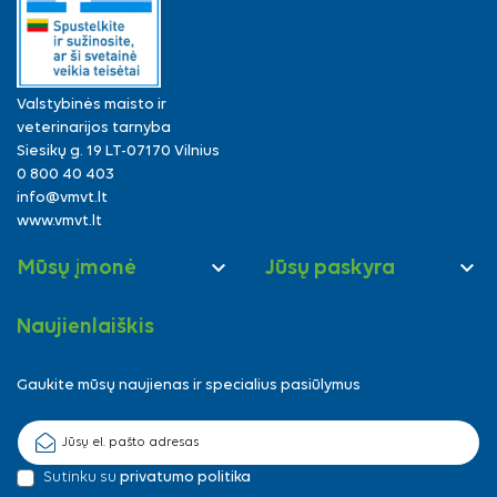
Valstybinės maisto ir
veterinarijos tarnyba
Siesikų g. 19 LT-07170 Vilnius
0 800 40 403
info@vmvt.lt
www.vmvt.lt


Mūsų įmonė
Jūsų paskyra
Naujienlaiškis
Gaukite mūsų naujienas ir specialius pasiūlymus
Sutinku su
privatumo politika