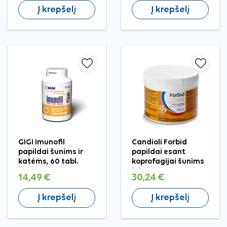
Į krepšelį
Į krepšelį
GIGI Imunofil
Candioli Forbid
papildai šunims ir
papildai esant
katėms, 60 tabl.
koprofagijai šunims
ir katėms, 250 g
14,49 €
30,24 €
Į krepšelį
Į krepšelį