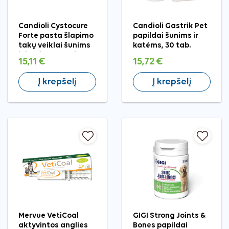
Candioli Cystocure
Candioli Gastrik Pet
Forte pasta šlapimo
papildai šunims ir
takų veiklai šunims
katėms, 30 tab.
ir katėms, 15 ml
15,11 €
15,72 €
Į krepšelį
Į krepšelį
Mervue VetiCoal
GIGI Strong Joints &
aktyvintos anglies
Bones papildai