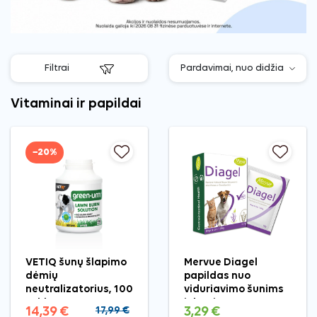
Filtrai
Vitaminai ir papildai
−20%
VETIQ šunų šlapimo
Mervue Diagel
dėmių
papildas nuo
neutralizatorius, 100
viduriavimo šunims
tabl.
ir katėms, 10 g, 1 vnt.
14,39 €
17,99 €
3,29 €