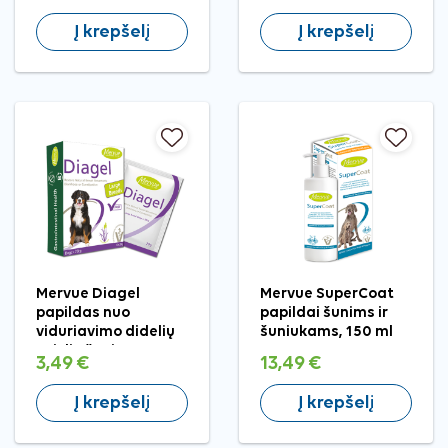
Į krepšelį
Į krepšelį
Mervue Diagel
Mervue SuperCoat
papildas nuo
papildai šunims ir
viduriavimo didelių
šuniukams, 150 ml
veislių šunims, 20 g,
3,49 €
13,49 €
1 vnt.
Į krepšelį
Į krepšelį