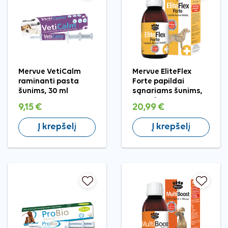
Mervue VetiCalm
Mervue EliteFlex
raminanti pasta
Forte papildai
šunims, 30 ml
sąnariams šunims,
150 ml
9,15 €
20,99 €
Į krepšelį
Į krepšelį