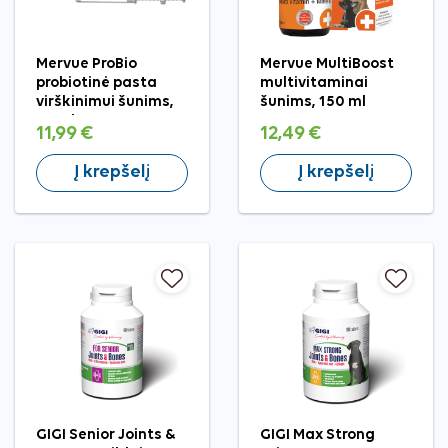
Mervue ProBio
Mervue MultiBoost
probiotinė pasta
multivitaminai
virškinimui šunims,
šunims, 150 ml
30 ml
11,99 €
12,49 €
Į krepšelį
Į krepšelį
GIGI Senior Joints &
GIGI Max Strong