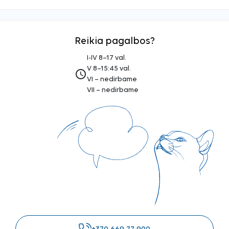
Reikia pagalbos?
I-IV 8–17 val.
V 8–15:45 val.
access_time
VI – nedirbame
VII – nedirbame