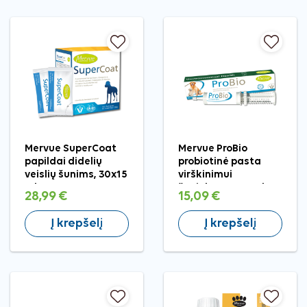
Mervue SuperCoat
Mervue ProBio
papildai didelių
probiotinė pasta
veislių šunims, 30x15
virškinimui
ml
šuniukams, 60 ml
28,99 €
15,09 €
Į krepšelį
Į krepšelį