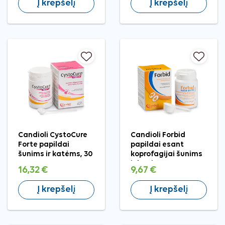
Į krepšelį
Į krepšelį
Candioli CystoCure
Candioli Forbid
Forte papildai
papildai esant
šunims ir katėms, 30
koprofagijai šunims
g
ir katėms, 50 g
16,32 €
9,67 €
Į krepšelį
Į krepšelį