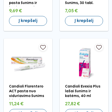
pasta šunims ir
šunims, 30 tabl.
katėms, 30 ml
9,69 €
7,05 €
Į krepšelį
Į krepšelį
Candioli Florentero
Candioli Evexia Plus
ACT pasta nuo
lašai šunims ir
viduriavimo šunims
katėms, 40 ml
ir katėms
11,24 €
27,82 €