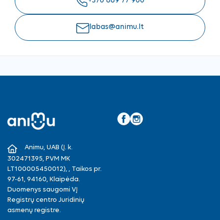
+370 669 77 900
labas@animu.lt
Facebook
Instagram
Animu, UAB (Į. k.
302471395, PVM MK
LT100005450012), , Taikos pr.
97-61, 94160, Klaipėda.
Duomenys saugomi VĮ
Registrų centro Juridinių
asmenų registre.