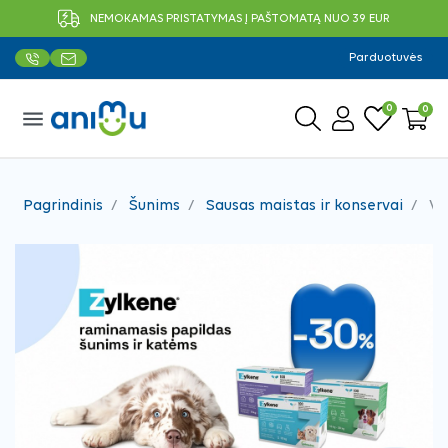
NEMOKAMAS PRISTATYMAS Į PAŠTOMATĄ NUO 39 EUR
Parduotuvės
0
0
menu
Pagrindinis
Šunims
Sausas maistas ir konservai
Vit