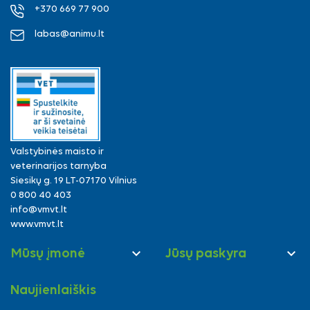
+370 669 77 900
labas@animu.lt
Valstybinės maisto ir
veterinarijos tarnyba
Siesikų g. 19 LT-07170 Vilnius
0 800 40 403
info@vmvt.lt
www.vmvt.lt


Mūsų įmonė
Jūsų paskyra
Naujienlaiškis