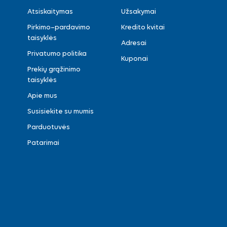
Atsiskaitymas
Užsakymai
Pirkimo–pardavimo
Kredito kvitai
taisyklės
Adresai
Privatumo politika
Kuponai
Prekių grąžinimo
taisyklės
Apie mus
Susisiekite su mumis
Parduotuvės
Patarimai