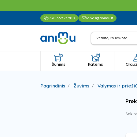
+370 669 77 900
labas@animu.lt
Šunims
Katėms
Grauž
Pagrindinis
Žuvims
Valymas ir prieži
Prek
Sekite