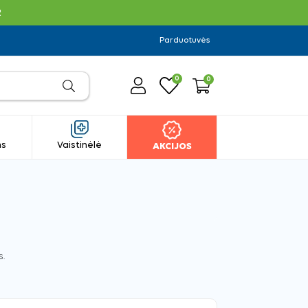
R
Parduotuvės
0
0
ms
Vaistinėlė
AKCIJOS
s.