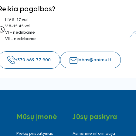
Reikia pagalbos?
I-IV 8–17 val.
V 8–15:45 val.
ess_time
VI – nedirbame
VII – nedirbame
+370 669 77 900
labas@animu.lt
Mūsų įmonė
Jūsų paskyra
Prekių pristatymas
Asmeninė informacija