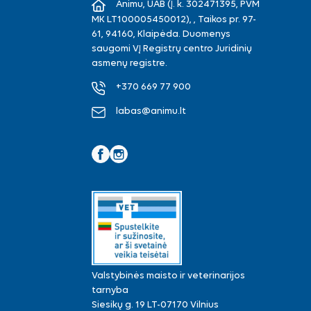
Animu, UAB (Į. k. 302471395, PVM
MK LT100005450012), , Taikos pr. 97-
61, 94160, Klaipėda. Duomenys
saugomi VĮ Registrų centro Juridinių
asmenų registre.
+370 669 77 900
labas@animu.lt
Facebook
Instagram
Valstybinės maisto ir veterinarijos
tarnyba
Siesikų g. 19 LT-07170 Vilnius