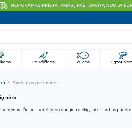
NEMOKAMAS PRISTATYMAS Į PAŠTOMATĄ NUO 39 EU
ikams
Paukščiams
Žuvims
Egzotinia
ūra
Sveikatos priemonės
ių nėra
 naujienas! Čia bus pateikiama daugiau prekių, kai tik jos bus pridėto