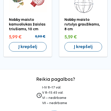
Nobby maisto
Nobby maisto
kamuoliukas žaislas
rutulys graužikams,
triušiams, 10 cm
8 cm
5,99 €
9,99 €
5,59 €
Į krepšelį
Į krepšelį
Reikia pagalbos?
I-IV 8–17 val.
V 8–15:45 val.
access_time
VI – nedirbame
VII – nedirbame