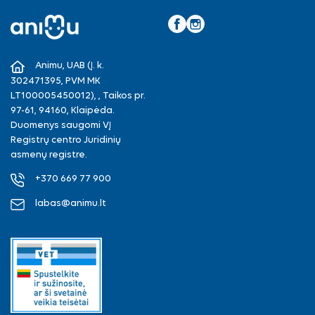
Facebook
Instagram
Animu, UAB (Į. k.
302471395, PVM MK
LT100005450012), , Taikos pr.
97-61, 94160, Klaipėda.
Duomenys saugomi VĮ
Registrų centro Juridinių
asmenų registre.
+370 669 77 900
labas@animu.lt