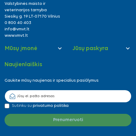
Valstybinės maisto ir
veterinarijos tarnyba
Siesikų g. 19 LT-07170 Vilnius
0 800 40 403
info@vmvt.lt
www.vmvt.lt


Mūsų įmonė
Jūsų paskyra
Naujienlaiškis
Gaukite mūsų naujienas ir specialius pasiūlymus
Sutinku su
privatumo politika