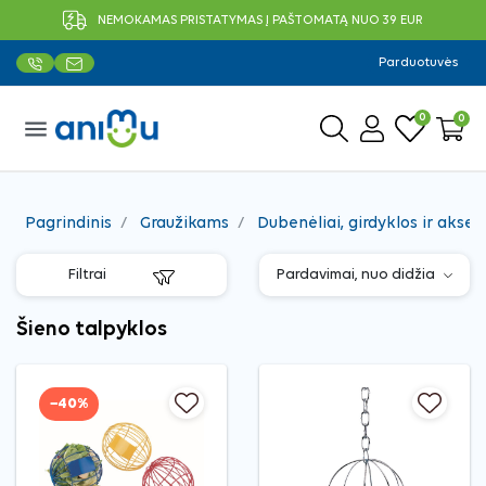
NEMOKAMAS PRISTATYMAS Į PAŠTOMATĄ NUO 39 EUR
Parduotuvės
0
0
menu
Pagrindinis
Graužikams
Dubenėliai, girdyklos ir akses
Filtrai
Šieno talpyklos
−40%