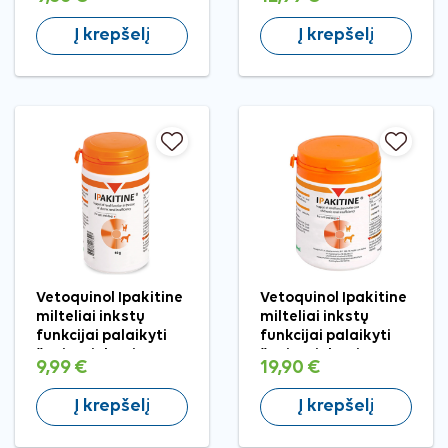
Į krepšelį
Į krepšelį
Vetoquinol Ipakitine
Vetoquinol Ipakitine
milteliai inkstų
milteliai inkstų
funkcijai palaikyti
funkcijai palaikyti
šunims ir katėms, 60
šunims ir katėms,
9,99 €
19,90 €
g
180 g
Į krepšelį
Į krepšelį