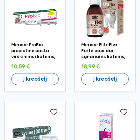
Mervue ProBio
Mervue EliteFlex
probiotinė pasta
Forte papildai
virškinimui katėms,
sąnariams katėms,
15 ml
150 ml
10,59 €
18,99 €
Į krepšelį
Į krepšelį