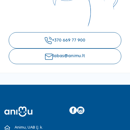
+370 669 77 900
labas@animu.lt
Facebook
Instagram
Animu, UAB (Į. k.