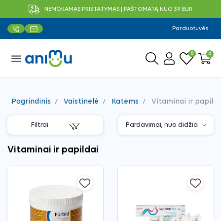
NEMOKAMAS PRISTATYMAS Į PAŠTOMATĄ NUO 39 EUR
Parduotuvės
0
0
menu
Pagrindinis
Vaistinėlė
Katėms
Vitaminai ir papilda
Filtrai
Vitaminai ir papildai