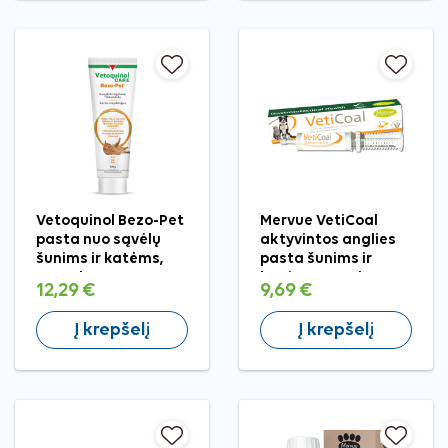
Vetoquinol Bezo-Pet
Mervue VetiCoal
pasta nuo sąvėlų
aktyvintos anglies
šunims ir katėms,
pasta šunims ir
120 ml
katėms, 30 ml
12,29 €
9,69 €
Į krepšelį
Į krepšelį