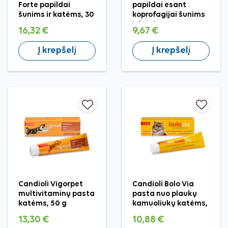
Forte papildai
papildai esant
šunims ir katėms, 30
koprofagijai šunims
g
ir katėms, 50 g
16,32 €
9,67 €
Į krepšelį
Į krepšelį
Candioli Vigorpet
Candioli Bolo Via
multivitaminų pasta
pasta nuo plaukų
katėms, 50 g
kamuoliukų katėms,
50 g
13,30 €
10,88 €