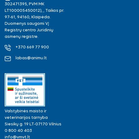
302471395, PVM MK
LT100005450012), , Taikos pr.
97-61, 94160, Klaipėda.
Duomenys saugomi VĮ
Registrų centro Juridinių
asmenų registre.
+370 669 77 900
labas@animu.lt
Valstybinės maisto ir
veterinarijos tarnyba
Siesikų g. 19 LT-07170 Vilnius
0 800 40 403
info@vmvt.lt