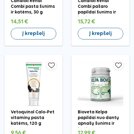
Candioli Renal
Candioli Renal
Combi pasta šunims
Combi pašaro
ir katėms, 30 g
papildai šunims ir
katėms, 70 g
14,51 €
15,72 €
Į krepšelį
Į krepšelį
Vetoquinol Calo-Pet
Bioveta Kelpa
vitaminų pasta
papildai nuo dantų
katėms, 120 g
apnašų šunims ir
katėms, 90 g
9,56 €
12,99 €