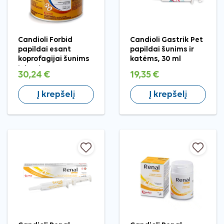
Candioli Forbid
Candioli Gastrik Pet
papildai esant
papildai šunims ir
koprofagijai šunims
katėms, 30 ml
ir katėms, 250 g
30,24 €
19,35 €
Į krepšelį
Į krepšelį