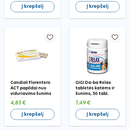
Į krepšelį
Į krepšelį
Candioli Florentero
GIGI Da-ba Relax
ACT papildai nuo
tabletės katėms ir
viduriavimo šunims
šunims, 30 tabl.
ir katėms
4,83 €
7,49 €
Į krepšelį
Į krepšelį