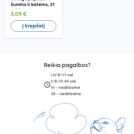
šunims ir katėms, 21
tabl.
5,09 €
Į krepšelį
Reikia pagalbos?
I-IV 8–17 val.
V 8–15:45 val.
access_time
VI – nedirbame
VII – nedirbame