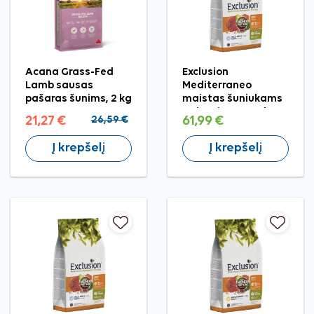
Acana Grass-Fed
Exclusion
Lamb sausas
Mediterraneo
pašaras šunims, 2 kg
maistas šuniukams
su jautiena, S, 7 kg
21,27 €
26,59 €
61,99 €
Į krepšelį
Į krepšelį