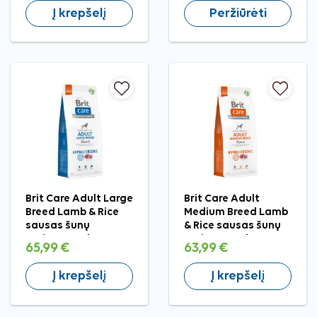
Į krepšelį
Peržiūrėti
Brit Care Adult Large
Brit Care Adult
Breed Lamb & Rice
Medium Breed Lamb
sausas šunų
& Rice sausas šunų
maistas, 12 kg
maistas, 12 kg
65,99 €
63,99 €
Į krepšelį
Į krepšelį