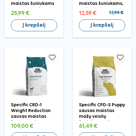
maistas šuniukams
maistas šuniukams,
su tunu, M, 3 kg
1,5 kg
25,99 €
12,59 €
17,99 €
Į krepšelį
Į krepšelį
Specific CRD-1
Specific CPD-S Puppy
Weight Reduction
sausas maistas
sausas maistas
mažų veislių
šunims, 12 kg
šuniukams, 7 kg
109,00 €
61,49 €