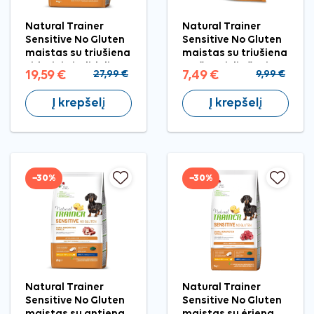
Natural Trainer
Natural Trainer
Sensitive No Gluten
Sensitive No Gluten
maistas su triušiena
maistas su triušiena
vidutinių ir didelių
mažų veislių šunims,
19,59 €
27,99 €
7,49 €
9,99 €
veislių šunims, 3 kg
800 g
Į krepšelį
Į krepšelį
−30%
−30%
Natural Trainer
Natural Trainer
Sensitive No Gluten
Sensitive No Gluten
maistas su antiena
maistas su ėriena