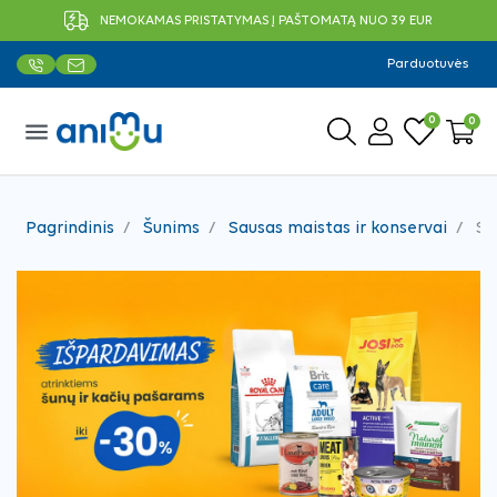
NEMOKAMAS PRISTATYMAS Į PAŠTOMATĄ NUO 39 EUR
Parduotuvės
0
0
menu
Pagrindinis
Šunims
Sausas maistas ir konservai
Sa