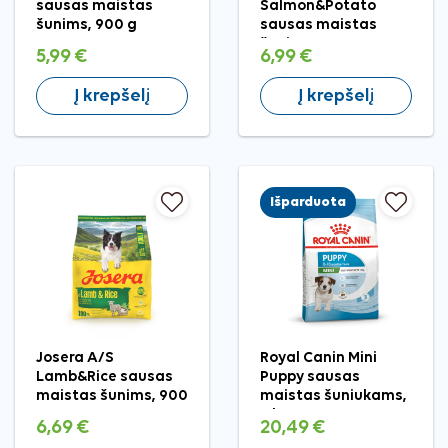
sausas maistas
Salmon&Potato
šunims, 900 g
sausas maistas
šunims, 900 g
5,99 €
6,99 €
Į krepšelį
Į krepšelį
Išparduota
Josera A/S
Royal Canin Mini
Lamb&Rice sausas
Puppy sausas
maistas šunims, 900
maistas šuniukams,
g
2 kg
6,69 €
20,49 €