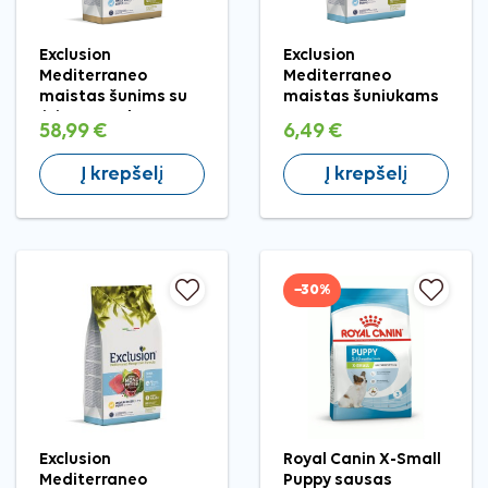
Exclusion
Exclusion
Mediterraneo
Mediterraneo
maistas šunims su
maistas šuniukams
ėriena, S, 7 kg
su tunu, S, 500 g
58,99 €
6,49 €
Į krepšelį
Į krepšelį
−30%
Exclusion
Royal Canin X-Small
Mediterraneo
Puppy sausas