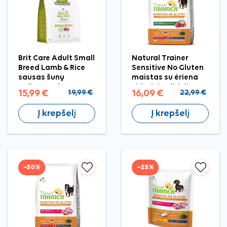
Brit Care Adult Small
Natural Trainer
Breed Lamb & Rice
Sensitive No Gluten
sausas šunų
maistas su ėriena
pašaras, 3 kg
vidutinių, didelių
15,99 €
19,99 €
16,09 €
22,99 €
veislių šunims, 3 kg
Į krepšelį
Į krepšelį
−30%
−25%