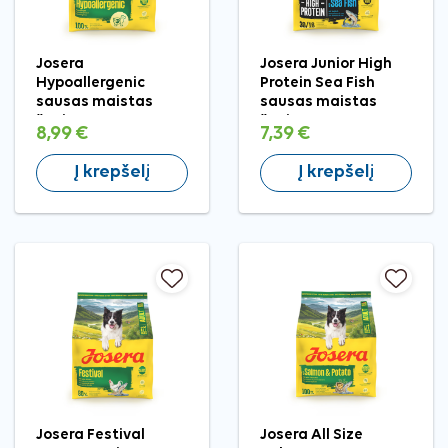
Josera
Josera Junior High
Hypoallergenic
Protein Sea Fish
sausas maistas
sausas maistas
šunims, 900 g
šunims, 900 g
8,99 €
7,39 €
Į krepšelį
Į krepšelį
Josera Festival
Josera All Size