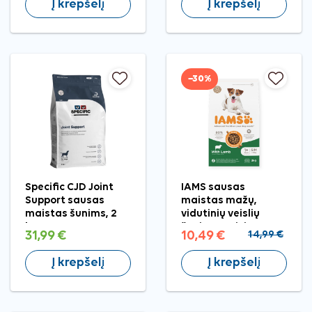
Į krepšelį
Į krepšelį
−30%
Specific CJD Joint
IAMS sausas
Support sausas
maistas mažų,
maistas šunims, 2
vidutinių veislių
kg
šunims su ėriena, 3
31,99 €
10,49 €
14,99 €
kg
Į krepšelį
Į krepšelį