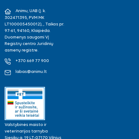
Facebook
Instagram
Animu, UAB (Į. k.
302471395, PVM MK
LT100005450012), , Taikos pr.
97-61, 94160, Klaipėda.
Duomenys saugomi VĮ
Registrų centro Juridinių
asmenų registre.
+370 669 77 900
labas@animu.lt
Valstybinės maisto ir
veterinarijos tarnyba
Siesikų g. 19 LT-07170 Vilnius