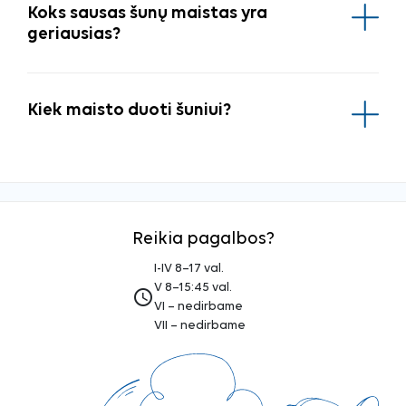
Koks sausas šunų maistas yra
geriausias?
Kiek maisto duoti šuniui?
Reikia pagalbos?
I-IV 8–17 val.
V 8–15:45 val.
access_time
VI – nedirbame
VII – nedirbame