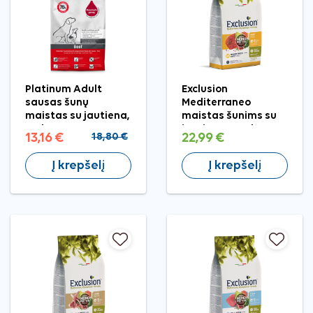
Platinum Adult
Exclusion
sausas šunų
Mediterraneo
maistas su jautiena,
maistas šunims su
1,5 kg
jautiena, M, 3 kg
13,16 €
18,80 €
22,99 €
Į krepšelį
Į krepšelį