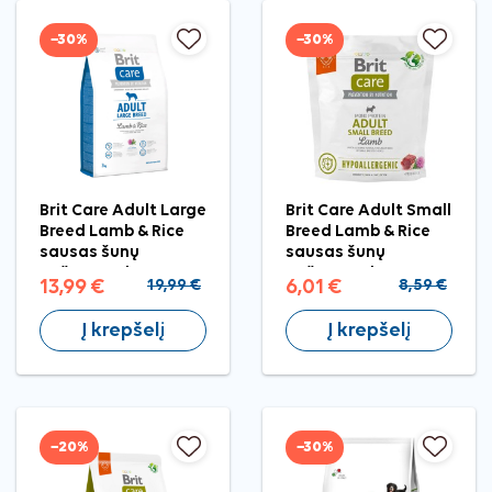
−30%
−30%
Brit Care Adult Large
Brit Care Adult Small
Breed Lamb & Rice
Breed Lamb & Rice
sausas šunų
sausas šunų
pašaras, 3 kg
pašaras, 1 kg
13,99 €
19,99 €
6,01 €
8,59 €
Į krepšelį
Į krepšelį
−20%
−30%