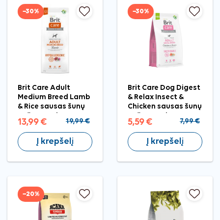
−30%
−30%
Brit Care Adult
Brit Care Dog Digest
Medium Breed Lamb
& Relax Insect &
& Rice sausas šunų
Chicken sausas šunų
pašaras, 3 kg
pašaras, 1 kg
13,99 €
19,99 €
5,59 €
7,99 €
Į krepšelį
Į krepšelį
−20%