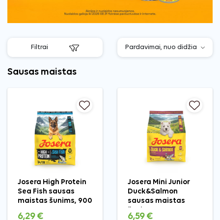
Filtrai
Sausas maistas
Josera High Protein
Josera Mini Junior
Sea Fish sausas
Duck&Salmon
maistas šunims, 900
sausas maistas
g
šunims, 900 g
6,29 €
6,59 €