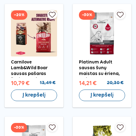
−20%
−30%
Carnilove
Platinum Adult
Lamb&Wild Boar
sausas šunų
sausas pašaras
maistas su ėriena,
šunims, 1,5 kg
1,5 kg
10,79 €
13,49 €
14,21 €
20,30 €
Į krepšelį
Į krepšelį
−30%