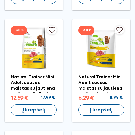
−30%
−30%
Natural Trainer Mini
Natural Trainer Mini
Adult sausas
Adult sausas
maistas su jautiena
maistas su jautiena
mažų veislių šunims,
mažų veislių šunims,
12,59 €
17,99 €
6,29 €
8,99 €
2 kg
800 g
Į krepšelį
Į krepšelį