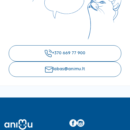
+370 669 77 900
labas@animu.lt