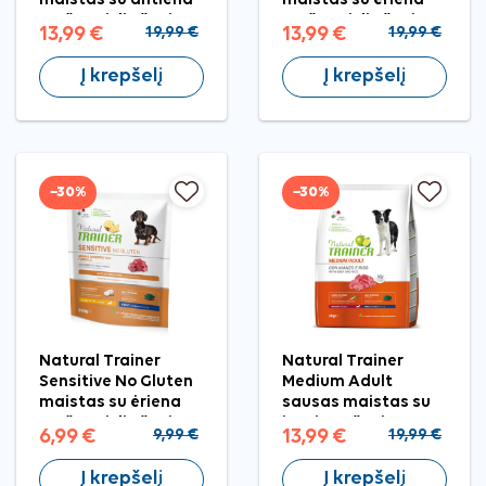
mažų veislių šunims,
mažų veislių šunims,
13,99 €
19,99 €
13,99 €
19,99 €
2 kg
2 kg
Į krepšelį
Į krepšelį
−30%
−30%
Natural Trainer
Natural Trainer
Sensitive No Gluten
Medium Adult
maistas su ėriena
sausas maistas su
mažų veislių šunims,
jautiena šunims, 3
6,99 €
9,99 €
13,99 €
19,99 €
800 g
kg
Į krepšelį
Į krepšelį