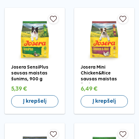
Josera SensiPlus
Josera Mini
sausas maistas
Chicken&Rice
šunims, 900 g
sausas maistas
šunims, 900 g
5,39 €
6,49 €
Į krepšelį
Į krepšelį