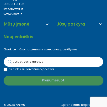
0 800 40 403
info@vmvt.lt
www.vmvt.lt


Mūsų įmonė
Jūsų paskyra
Naujienlaiškis
Gaukite mūsų naujienas ir specialius pasiūlymus
Sutinku su
privatumo politika
© 2026 Animu
Sprendimas:
Reprezentuok