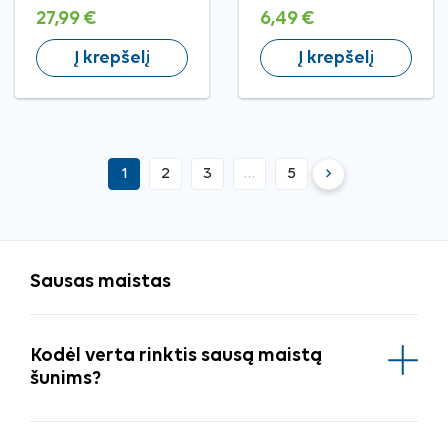
su jautiena, M, 3 kg
tunu, S, 500 g
27,99 €
6,49 €
Į krepšelį
Į krepšelį
keyboard_arrow_right
1
2
3
…
5
Tęsti
Sausas maistas
Kodėl verta rinktis sausą maistą
šunims?