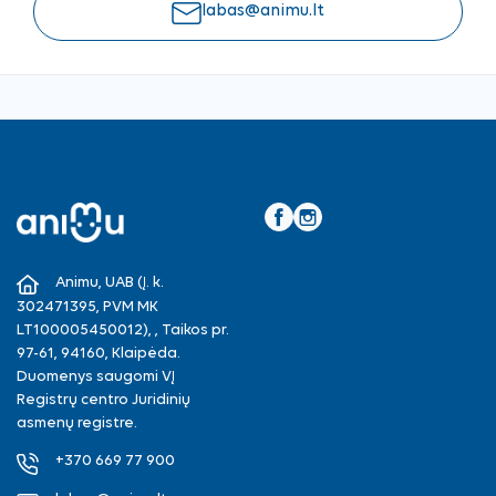
labas@animu.lt
Facebook
Instagram
Animu, UAB (Į. k.
302471395, PVM MK
LT100005450012), , Taikos pr.
97-61, 94160, Klaipėda.
Duomenys saugomi VĮ
Registrų centro Juridinių
asmenų registre.
+370 669 77 900