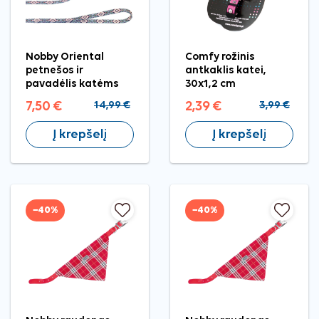
Nobby Oriental
Comfy rožinis
petnešos ir
antkaklis katei,
pavadėlis katėms
30x1,2 cm
7,50 €
14,99 €
2,39 €
3,99 €
Į krepšelį
Į krepšelį
−40%
−40%