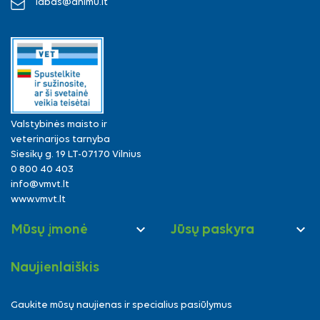
labas@animu.lt
Valstybinės maisto ir
veterinarijos tarnyba
Siesikų g. 19 LT-07170 Vilnius
0 800 40 403
info@vmvt.lt
www.vmvt.lt


Mūsų įmonė
Jūsų paskyra
Naujienlaiškis
Gaukite mūsų naujienas ir specialius pasiūlymus