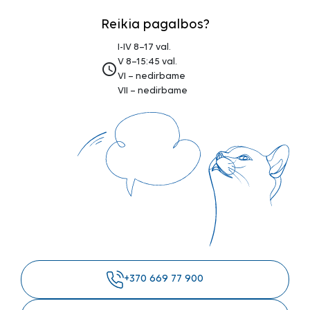
Reikia pagalbos?
I-IV 8–17 val.
V 8–15:45 val.
access_time
VI – nedirbame
VII – nedirbame
+370 669 77 900