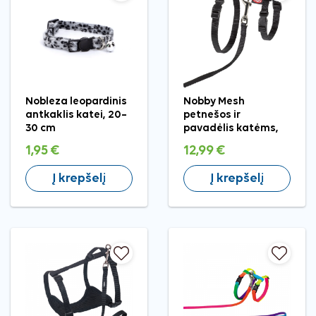
Nobleza leopardinis
Nobby Mesh
antkaklis katei, 20–
petnešos ir
30 cm
pavadėlis katėms,
XL
1,95 €
12,99 €
Į krepšelį
Į krepšelį