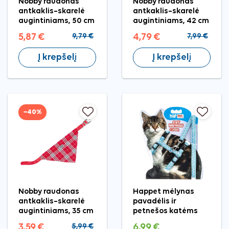
Nobby raudonas
Nobby raudonas
antkaklis–skarelė
antkaklis–skarelė
augintiniams, 50 cm
augintiniams, 42 cm
5,87 €
9,79 €
4,79 €
7,99 €
Į krepšelį
Į krepšelį
−40%
Nobby raudonas
Happet mėlynas
antkaklis–skarelė
pavadėlis ir
augintiniams, 35 cm
petnešos katėms
3,59 €
5,99 €
6,99 €