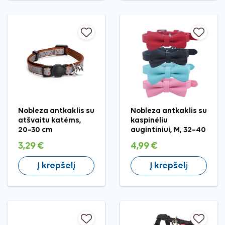
Nobleza antkaklis su
Nobleza antkaklis su
atšvaitu katėms,
kaspinėliu
20–30 cm
augintiniui, M, 32–40
cm
3,29 €
4,99 €
Į krepšelį
Į krepšelį