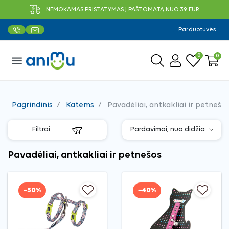
NEMOKAMAS PRISTATYMAS Į PAŠTOMATĄ NUO 39 EUR
Parduotuvės
0
0
menu
Pagrindinis
Katėms
Pavadėliai, antkakliai ir petnešo
Filtrai
Pavadėliai, antkakliai ir petnešos
−50%
−40%