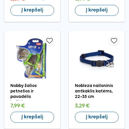
Į krepšelį
Į krepšelį
Nobby žalios
Nobleza nailoninis
petnešos ir
antkaklis katėms,
pavadėlis
22–35 cm
kačiukams, 120 cm
7,99 €
3,29 €
Į krepšelį
Į krepšelį