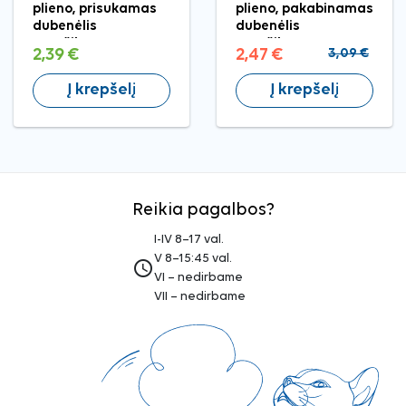
plieno, prisukamas
plieno, pakabinamas
dubenėlis
dubenėlis
graužikams
graužikams
2,39 €
2,47 €
3,09 €
Į krepšelį
Į krepšelį
Reikia pagalbos?
I-IV 8–17 val.
V 8–15:45 val.
access_time
VI – nedirbame
VII – nedirbame