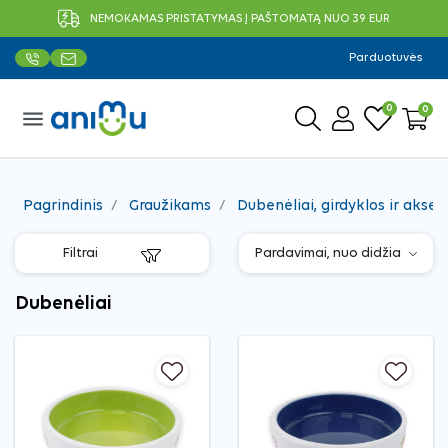
NEMOKAMAS PRISTATYMAS Į PAŠTOMATĄ NUO 39 EUR
Parduotuvės
0
0
menu
Pagrindinis
Graužikams
Dubenėliai, girdyklos ir akses
Filtrai
Dubenėliai