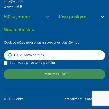
info@vmvt.lt
www.vmvt.lt


Mūsų įmonė
Jūsų paskyra
Naujienlaiškis
Gaukite mūsų naujienas ir specialius pasiūlymus
Sutinku su
privatumo politika
© 2026 Animu
Sprendimas:
Reprezentuok