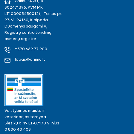
Animu, UAB (Į. k.
302471395, PVM MK
LT100005450012), , Taikos pr.
97-61, 94160, Klaipėda.
Duomenys saugomi VĮ
Registrų centro Juridinių
asmenų registre.
+370 669 77 900
labas@animu.lt
Valstybinės maisto ir
veterinarijos tarnyba
Siesikų g. 19 LT-07170 Vilnius
0 800 40 403