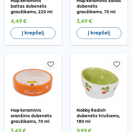
Hap keraminis
Hap keraminis žalias
baltas dubenėlis
dubenėlis
graužikams, 220 ml
graužikams, 70 ml
4,49 €
3,49 €
Į krepšelį
Į krepšelį
Hap keraminis
Nobby Radish
oranžinis dubenėlis
dubenėlis triušiams,
graužikams, 70 ml
180 ml
3,49 €
9,99 €