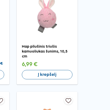
Hap pliušinis triušis
kamuoliukas šunims, 10,5
cm
 €
6,99 €
Į krepšelį