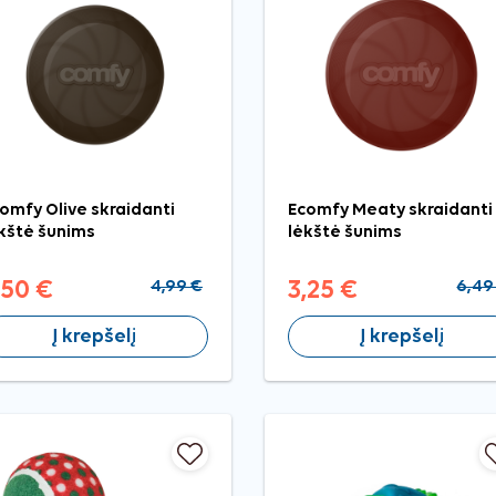
omfy Olive skraidanti
Ecomfy Meaty skraidanti
kštė šunims
lėkštė šunims
,50 €
4,99 €
3,25 €
6,49
Į krepšelį
Į krepšelį