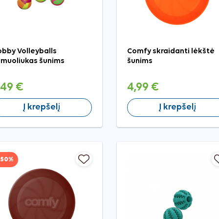
bby Volleyballs
Comfy skraidanti lėkštė
muoliukas šunims
šunims
,49 €
4,99 €
Į krepšelį
Į krepšelį
−50%