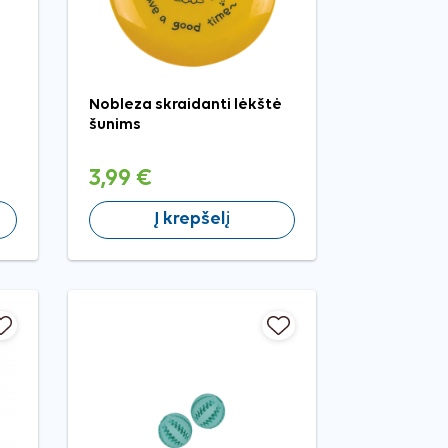
Nobleza skraidanti lėkštė
šunims
3,99 €
Į krepšelį