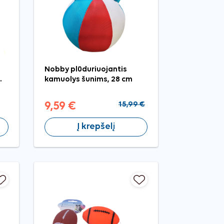
Nobby plūduriuojantis
.
kamuolys šunims, 28 cm
9,59 €
15,99 €
Į krepšelį