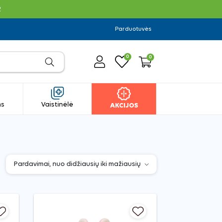
R
Parduotuvės
0
0
ms
Vaistinėlė
AKCIJOS