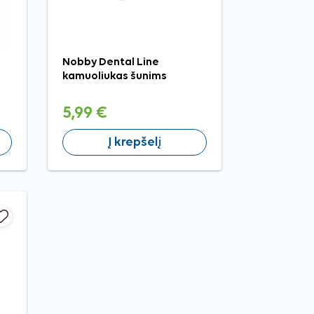
Nobby Dental Line
kamuoliukas šunims
5,99 €
Į krepšelį