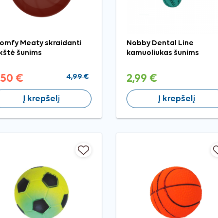
omfy Meaty skraidanti
Nobby Dental Line
kštė šunims
kamuoliukas šunims
,50 €
4,99 €
2,99 €
Į krepšelį
Į krepšelį