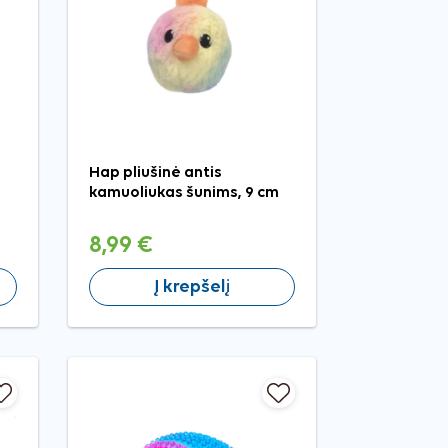
Hap pliušinė antis
kamuoliukas šunims, 9 cm
8,99 €
Į krepšelį