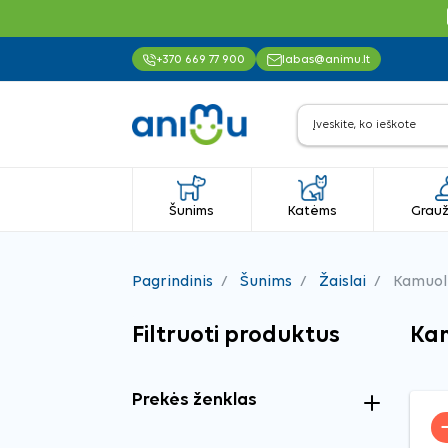
+370 669 77 900
labas@animu.lt
Šunims
Katėms
Grauž
Pagrindinis
Šunims
Žaislai
Kamuoli
Filtruoti produktus
Kam
Prekės ženklas