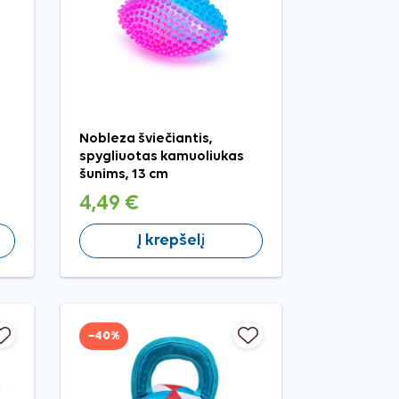
Nobleza šviečiantis,
spygliuotas kamuoliukas
šunims, 13 cm
4,49 €
Į krepšelį
−40%