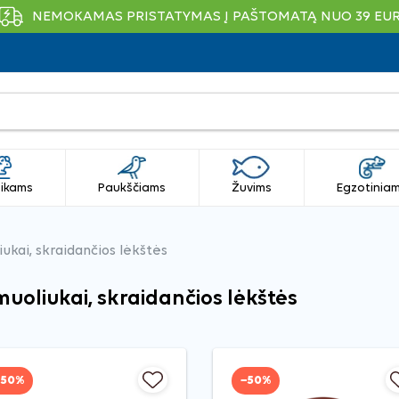
NEMOKAMAS PRISTATYMAS Į PAŠTOMATĄ NUO 39 EU
ikams
Paukščiams
Žuvims
Egzotinia
ukai, skraidančios lėkštės
uoliukai, skraidančios lėkštės
−50%
−50%