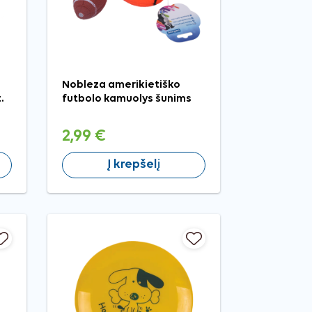
Nobleza amerikietiško
.
futbolo kamuolys šunims
2,99 €
Į krepšelį