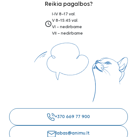
Reikia pagalbos?
I-IV 8–17 val.
V 8–15:45 val.
access_time
VI – nedirbame
VII – nedirbame
+370 669 77 900
labas@animu.lt