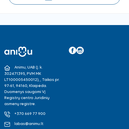
Facebook
Instagram
Animu, UAB (Į. k.
302471395, PVM MK
LT100005450012), , Taikos pr.
97-61, 94160, Klaipėda.
Duomenys saugomi VĮ
Registrų centro Juridinių
asmenų registre.
+370 669 77 900
labas@animu.lt