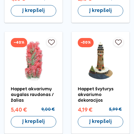
Į krepšelį
Į krepšelį
−40%
−30%
Happet akvariumų
Happet švyturys
augalas raudonas /
akvariumo
žalias
dekoracijos
5,40 €
9,00 €
4,19 €
5,99 €
Į krepšelį
Į krepšelį