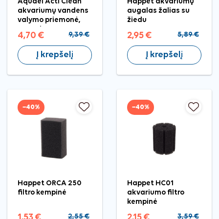
Aquael Acti Clean
Happet akvariumų
akvariumų vandens
augalas žalias su
valymo priemonė,
žiedu
250 ml
4,70 €
9,39 €
2,95 €
5,89 €
Į krepšelį
Į krepšelį
−40%
−40%
Happet ORCA 250
Happet HC01
filtro kempinė
akvariumo filtro
kempinė
1,53 €
2,55 €
2,15 €
3,59 €