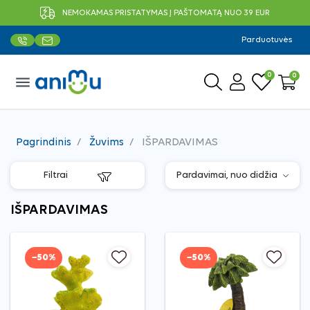
NEMOKAMAS PRISTATYMAS Į PAŠTOMATĄ NUO 39 EUR
Parduotuvės
0
0
menu
Pagrindinis
Žuvims
IŠPARDAVIMAS
Filtrai
IŠPARDAVIMAS
−50%
−50%