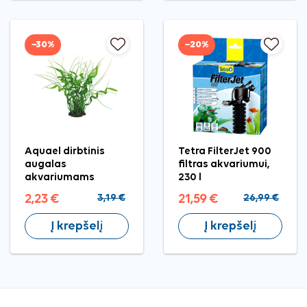
−30%
−20%
Aquael dirbtinis
Tetra FilterJet 900
augalas
filtras akvariumui,
akvariumams
230 l
2,23 €
3,19 €
21,59 €
26,99 €
Į krepšelį
Į krepšelį