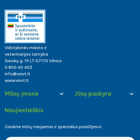
Valstybinės maisto ir
veterinarijos tarnyba
Siesikų g. 19 LT-07170 Vilnius
0 800 40 403
info@vmvt.lt
www.vmvt.lt


Mūsų įmonė
Jūsų paskyra
Naujienlaiškis
Gaukite mūsų naujienas ir specialius pasiūlymus