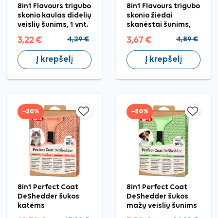
8in1 Flavours trigubo
8in1 Flavours trigubo
skonio kaulas didelių
skonio žiedai
veislių šunims, 1 vnt.
skanėstai šunims,
M/L, 120 g
3,22 €
4,29 €
3,67 €
4,89 €
Į krepšelį
Į krepšelį
−20%
−50%
8in1 Perfect Coat
8in1 Perfect Coat
DeShedder šukos
DeShedder šukos
katėms
mažų veislių šunims