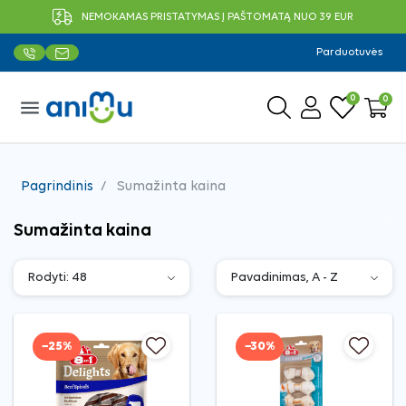
NEMOKAMAS PRISTATYMAS Į PAŠTOMATĄ NUO 39 EUR
Parduotuvės
0
0
menu
Pagrindinis
Sumažinta kaina
Sumažinta kaina
−25%
−30%