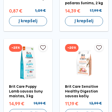
pašaras šunims, 2 kg
0,87 €
1,09 €
14,39 €
17,99 €
Į krepšelį
Į krepšelį
−25%
−20%
Brit Care Puppy
Brit Care Sensitive
Lamb sausas šunų
Healthy Digestion
maistas, 3 kg
sausas kačių
pašaras, 2 kg
14,99 €
19,99 €
11,19 €
13,99 €