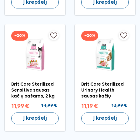
Į krepšelį
Į krepšelį
−20%
−20%
Brit Care Sterilized
Brit Care Sterilized
Sensitive sausas
Urinary Health
kačių pašaras, 2 kg
sausas kačių
pašaras, 2 kg
11,99 €
14,99 €
11,19 €
13,99 €
Į krepšelį
Į krepšelį