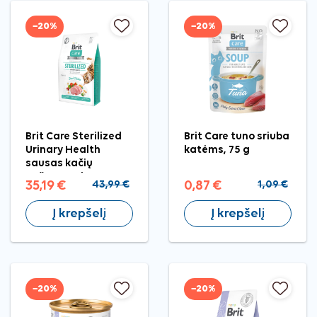
−20%
−20%
Brit Care Sterilized
Brit Care tuno sriuba
Urinary Health
katėms, 75 g
sausas kačių
pašaras, 7 kg
35,19 €
43,99 €
0,87 €
1,09 €
Į krepšelį
Į krepšelį
−20%
−20%