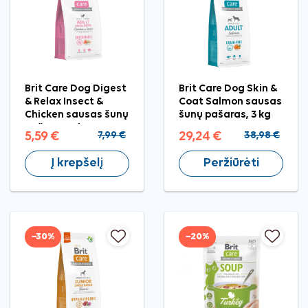
Brit Care Dog Digest
Brit Care Dog Skin &
& Relax Insect &
Coat Salmon sausas
Chicken sausas šunų
šunų pašaras, 3 kg
pašaras, 1 kg
5,59 €
7,99 €
29,24 €
38,98 €
Į krepšelį
Peržiūrėti
−30%
−20%