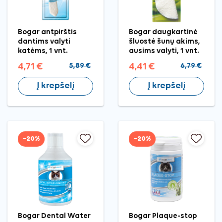
Bogar antpirštis
Bogar daugkartinė
dantims valyti
šluostė šunų akims,
katėms, 1 vnt.
ausims valyti, 1 vnt.
4,71 €
5,89 €
4,41 €
6,79 €
Į krepšelį
Į krepšelį
−20%
−20%
Bogar Dental Water
Bogar Plaque-stop