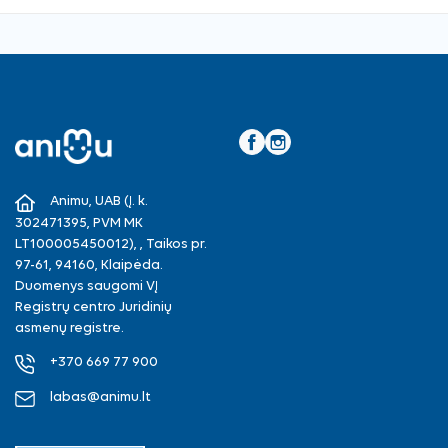
Facebook
Instagram
Animu, UAB (Į. k.
302471395, PVM MK
LT100005450012), , Taikos pr.
97-61, 94160, Klaipėda.
Duomenys saugomi VĮ
Registrų centro Juridinių
asmenų registre.
+370 669 77 900
labas@animu.lt