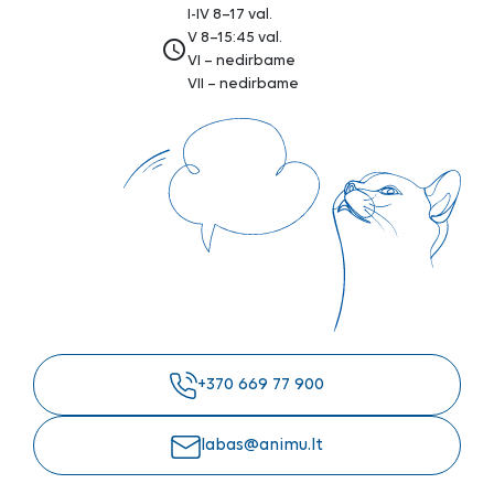
I-IV 8–17 val.
V 8–15:45 val.
access_time
VI – nedirbame
VII – nedirbame
+370 669 77 900
labas@animu.lt