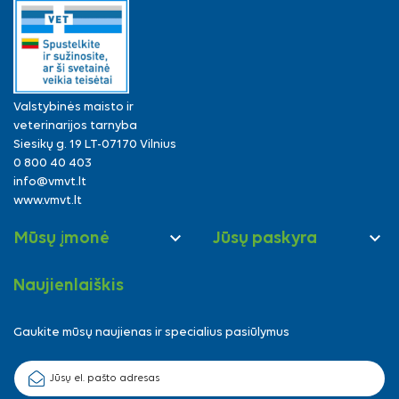
Valstybinės maisto ir
veterinarijos tarnyba
Siesikų g. 19 LT-07170 Vilnius
0 800 40 403
info@vmvt.lt
www.vmvt.lt


Mūsų įmonė
Jūsų paskyra
Naujienlaiškis
Gaukite mūsų naujienas ir specialius pasiūlymus