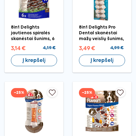
8in1 Delights
8in1 Delights Pro
jautienos spiralės
Dental skanėstai
skanėstai šunims, 6
mažų veislių šunims,
vnt.
7 vnt.
3,14 €
4,19 €
3,49 €
4,99 €
Į krepšelį
Į krepšelį
−25%
−25%