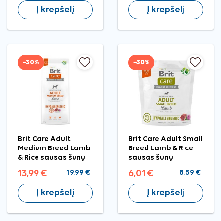
Į krepšelį
Į krepšelį
−30%
−30%
Brit Care Adult
Brit Care Adult Small
Medium Breed Lamb
Breed Lamb & Rice
& Rice sausas šunų
sausas šunų
pašaras, 3 kg
pašaras, 1 kg
13,99 €
19,99 €
6,01 €
8,59 €
Į krepšelį
Į krepšelį