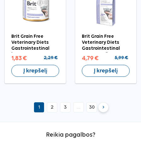
Brit Grain Free
Brit Grain Free
Veterinary Diets
Veterinary Diets
Gastrointestinal
Gastrointestinal
konservuotas
sausas pašaras
1,83 €
2,29 €
4,79 €
5,99 €
pašaras katėms,
katėms, 400 g
200 g
Į krepšelį
Į krepšelį
keyboard_arrow_right
1
2
3
…
30
Tęsti
Reikia pagalbos?