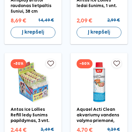
Amiplay Bristol
Antos Ice Lollies
raudonas lietpaltis
ledai šunims, 1 vnt.
šuniui, 38 cm
8,69 €
14,49 €
2,09 €
2,99 €
Į krepšelį
Į krepšelį
−30%
−50%
Antos Ice Lollies
Aquael Acti Clean
Refill ledų šunims
akvariumų vandens
papildymas, 3 vnt.
valymo priemonė,
250 ml
2,44 €
3,49 €
4,70 €
9,39 €