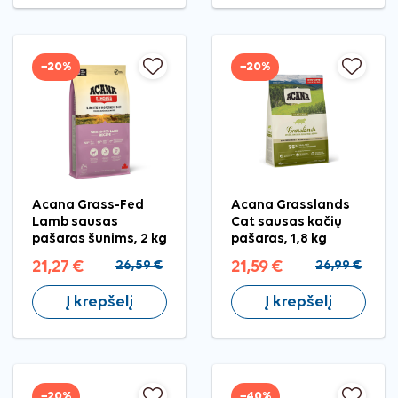
−20%
−20%
Acana Grass-Fed
Acana Grasslands
Lamb sausas
Cat sausas kačių
pašaras šunims, 2 kg
pašaras, 1,8 kg
21,27 €
26,59 €
21,59 €
26,99 €
Į krepšelį
Į krepšelį
−20%
−40%