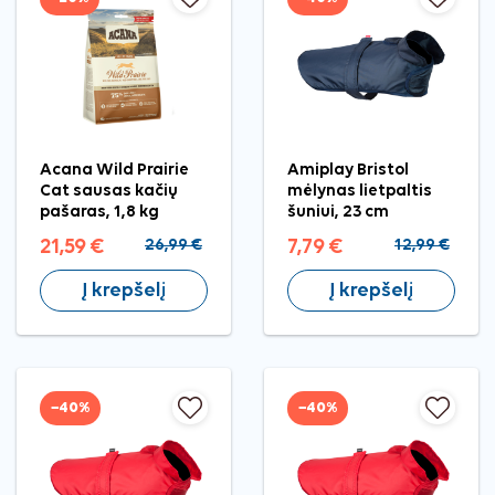
Acana Wild Prairie
Amiplay Bristol
Cat sausas kačių
mėlynas lietpaltis
pašaras, 1,8 kg
šuniui, 23 cm
21,59 €
26,99 €
7,79 €
12,99 €
Į krepšelį
Į krepšelį
−40%
−40%