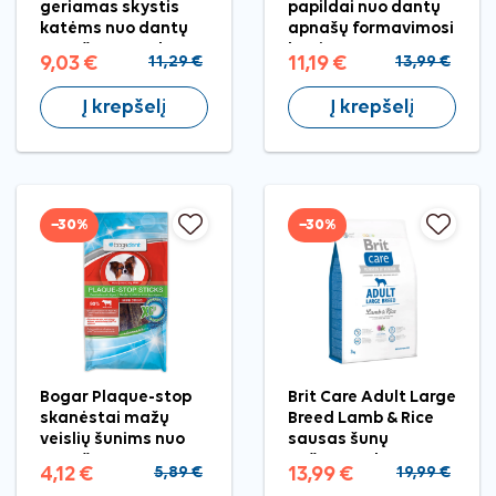
geriamas skystis
papildai nuo dantų
katėms nuo dantų
apnašų formavimosi
apnašų, 250 ml
katėms, 70 g
9,03 €
11,29 €
11,19 €
13,99 €
Į krepšelį
Į krepšelį
−30%
−30%
Bogar Plaque-stop
Brit Care Adult Large
skanėstai mažų
Breed Lamb & Rice
veislių šunims nuo
sausas šunų
apnašų, 100 g
pašaras, 3 kg
4,12 €
5,89 €
13,99 €
19,99 €