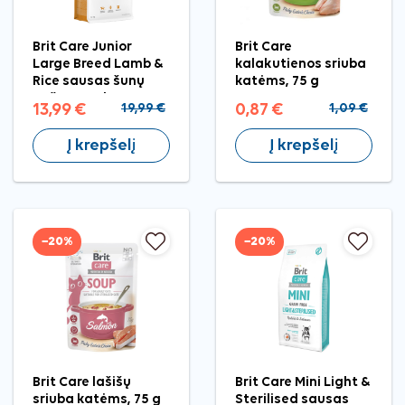
Brit Care Junior
Brit Care
Large Breed Lamb &
kalakutienos sriuba
Rice sausas šunų
katėms, 75 g
pašaras, 3 kg
13,99 €
19,99 €
0,87 €
1,09 €
Į krepšelį
Į krepšelį
−20%
−20%
Brit Care lašišų
Brit Care Mini Light &
sriuba katėms, 75 g
Sterilised sausas