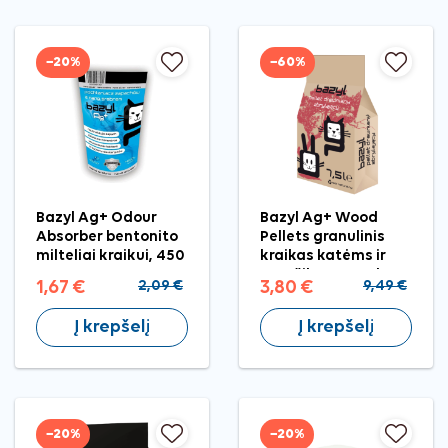
−20%
−60%
Bazyl Ag+ Odour
Bazyl Ag+ Wood
Absorber bentonito
Pellets granulinis
milteliai kraikui, 450
kraikas katėms ir
g
graužikams, 7,5 l
1,67 €
2,09 €
3,80 €
9,49 €
Į krepšelį
Į krepšelį
−20%
−20%