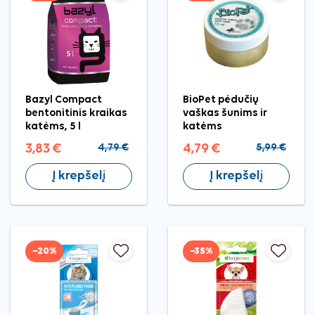
Bazyl Compact
BioPet pėdučių
bentonitinis kraikas
vaškas šunims ir
katėms, 5 l
katėms
3,83 €
4,79 €
4,79 €
5,99 €
Į krepšelį
Į krepšelį
−20%
−35%