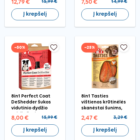
12,79 €
15,99 €
7,50 €
14,99 €
Į krepšelį
Į krepšelį
−50%
−25%
8in1 Perfect Coat
8in1 Tasties
DeShedder šukos
vištienos krūtinėlės
vidutinio dydžio
skanėstai šunims,
veislių šunims
85 g
8,00 €
15,99 €
2,47 €
3,29 €
Į krepšelį
Į krepšelį