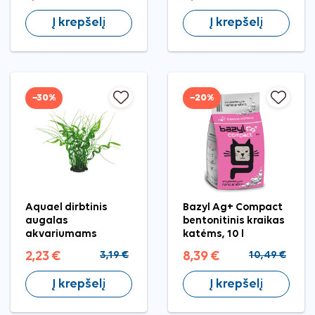
Į krepšelį
Į krepšelį
−30%
−20%
Aquael dirbtinis
Bazyl Ag+ Compact
augalas
bentonitinis kraikas
akvariumams
katėms, 10 l
2,23 €
3,19 €
8,39 €
10,49 €
Į krepšelį
Į krepšelį