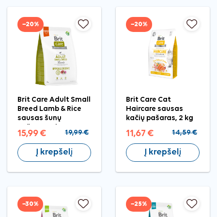
−20%
−20%
Brit Care Adult Small
Brit Care Cat
Breed Lamb & Rice
Haircare sausas
sausas šunų
kačių pašaras, 2 kg
pašaras, 3 kg
15,99 €
19,99 €
11,67 €
14,59 €
Į krepšelį
Į krepšelį
−30%
−25%