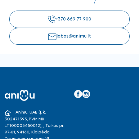
+370 669 77 900
labas@animu.lt
Facebook
Instagram
Animu, UAB (Į. k.
302471395, PVM MK
LT100005450012), , Taikos pr.
97-61, 94160, Klaipėda.
Duomenys saugomi VĮ