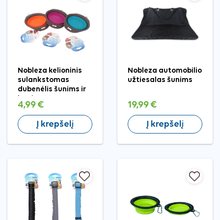
Nobleza kelioninis
Nobleza automobilio
sulankstomas
užtiesalas šunims
dubenėlis šunims ir
katėms, S
4,99 €
19,99 €
Į krepšelį
Į krepšelį