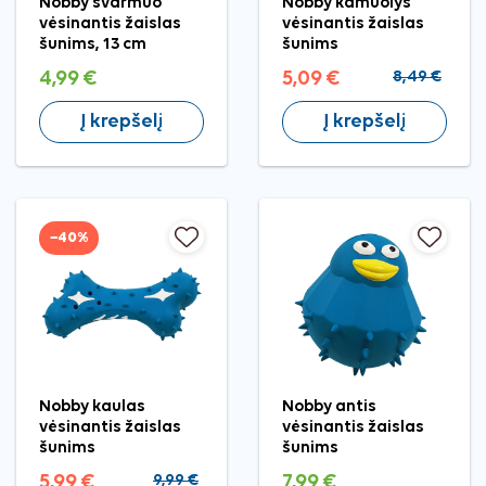
Nobby svarmuo
Nobby kamuolys
vėsinantis žaislas
vėsinantis žaislas
šunims, 13 cm
šunims
4,99 €
5,09 €
8,49 €
Į krepšelį
Į krepšelį
−40%
Nobby kaulas
Nobby antis
vėsinantis žaislas
vėsinantis žaislas
šunims
šunims
5,99 €
9,99 €
7,99 €