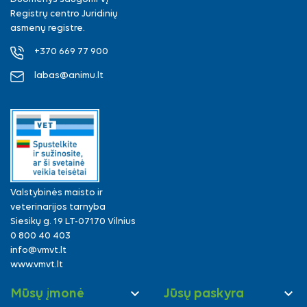
Registrų centro Juridinių
asmenų registre.
+370 669 77 900
labas@animu.lt
Valstybinės maisto ir
veterinarijos tarnyba
Siesikų g. 19 LT-07170 Vilnius
0 800 40 403
info@vmvt.lt
www.vmvt.lt


Mūsų įmonė
Jūsų paskyra