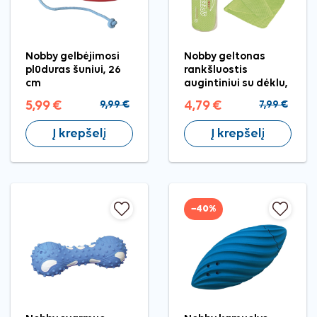
Nobby gelbėjimosi
Nobby geltonas
plūduras šuniui, 26
rankšluostis
cm
augintiniui su dėklu,
66x43 cm
5,99 €
9,99 €
4,79 €
7,99 €
Į krepšelį
Į krepšelį
−40%