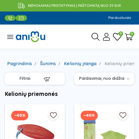
NEMOKAMAS PRISTATYMAS Į PAŠTOMATĄ NUO 39 EUR
Parduotuvės
0
0
menu
Pagrindinis
Šunims
Kelionių įranga
Kelionių priem
Filtrai
Kelionių priemonės
−40%
−40%