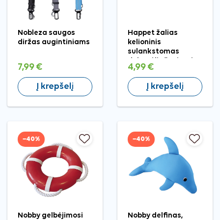
Nobleza saugos
Happet žalias
diržas augintiniams
kelioninis
sulankstomas
dubenėlis šunims ir
7,99 €
4,99 €
katėms
Į krepšelį
Į krepšelį
−40%
−40%
Nobby gelbėjimosi
Nobby delfinas,