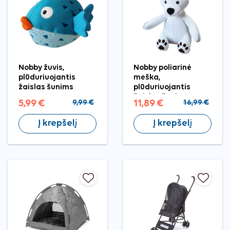
Nobby žuvis,
Nobby poliarinė
plūduriuojantis
meška,
žaislas šunims
plūduriuojantis
žaislas šunims
5,99 €
9,99 €
11,89 €
16,99 €
Į krepšelį
Į krepšelį