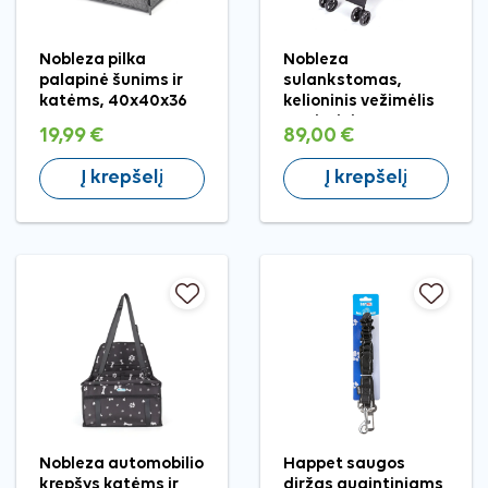
Nobleza pilka
Nobleza
palapinė šunims ir
sulankstomas,
katėms, 40x40x36
kelioninis vežimėlis
cm
augintiniams,
19,99 €
89,00 €
65x42x94 cm
Į krepšelį
Į krepšelį
Nobleza automobilio
Happet saugos
krepšys katėms ir
diržas augintiniams