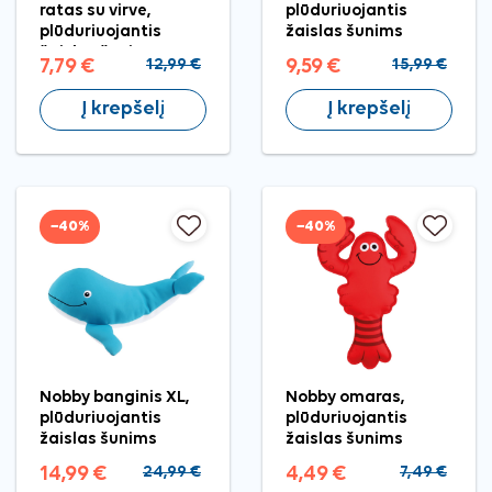
ratas su virve,
plūduriuojantis
plūduriuojantis
žaislas šunims
žaislas šunims
7,79 €
12,99 €
9,59 €
15,99 €
Į krepšelį
Į krepšelį
−40%
−40%
Nobby banginis XL,
Nobby omaras,
plūduriuojantis
plūduriuojantis
žaislas šunims
žaislas šunims
14,99 €
24,99 €
4,49 €
7,49 €