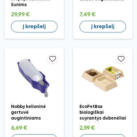
šunims
29,99 €
7,49 €
Į krepšelį
Į krepšelį
Nobby kelioninė
EcoPetBox
gertuvė
biologiškai
augintiniams
suyrantys dubenėliai
augintiniams, 3 vnt.
6,69 €
2,59 €