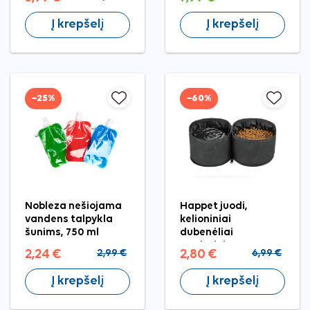
Į krepšelį
Į krepšelį
−25%
−60%
Nobleza nešiojama
Happet juodi,
vandens talpykla
kelioniniai
šunims, 750 ml
dubenėliai
augintiniams
2,24 €
2,99 €
2,80 €
6,99 €
Į krepšelį
Į krepšelį