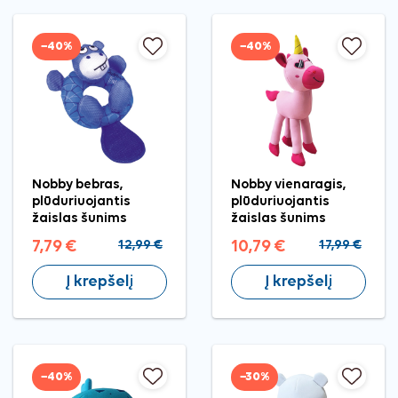
−40%
−40%
Nobby bebras,
Nobby vienaragis,
plūduriuojantis
plūduriuojantis
žaislas šunims
žaislas šunims
7,79 €
12,99 €
10,79 €
17,99 €
Į krepšelį
Į krepšelį
−40%
−30%