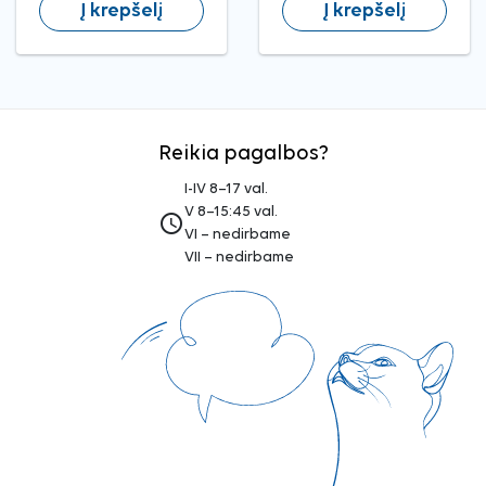
Į krepšelį
Į krepšelį
Reikia pagalbos?
I-IV 8–17 val.
V 8–15:45 val.
access_time
VI – nedirbame
VII – nedirbame