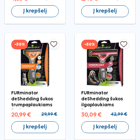
Į krepšelį
Į krepšelį
−30%
−30%
FURminator
FURminator
deShedding šukos
deShedding šukos
trumpaplaukiams
ilgaplaukiams
šunims M
šunims XL
20,99 €
29,99 €
30,09 €
42,99 €
Į krepšelį
Į krepšelį