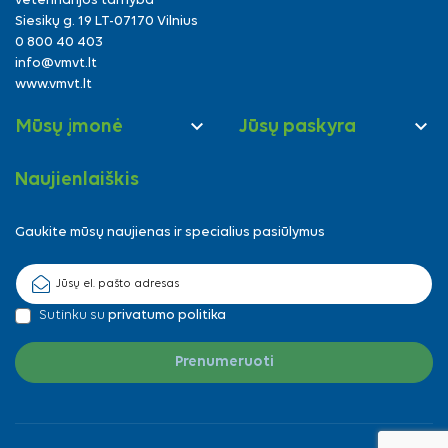
veterinarijos tarnyba
Siesikų g. 19 LT-07170 Vilnius
0 800 40 403
info@vmvt.lt
www.vmvt.lt


Mūsų įmonė
Jūsų paskyra
Naujienlaiškis
Gaukite mūsų naujienas ir specialius pasiūlymus
Sutinku su
privatumo politika