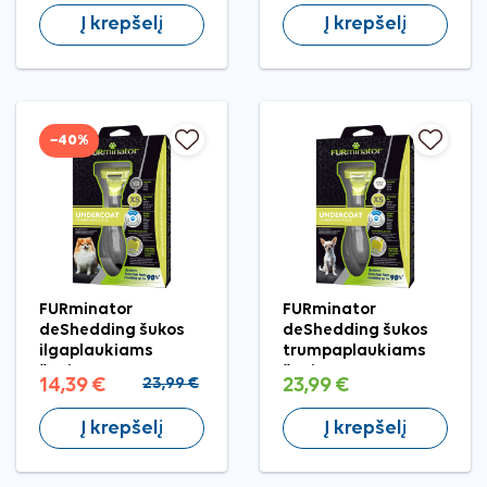
Į krepšelį
Į krepšelį
−40%
FURminator
FURminator
deShedding šukos
deShedding šukos
ilgaplaukiams
trumpaplaukiams
šunims XS
šunims XS
14,39 €
23,99 €
23,99 €
Į krepšelį
Į krepšelį