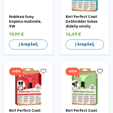
Nobleza šunų
8in1 Perfect Coat
kirpimo mašinėlė,
DeShedder šukos
5W
didelių veislių
šunims
19,99 €
16,49 €
Į krepšelį
Į krepšelį
−50%
−50%
8in1 Perfect Coat
8in1 Perfect Coat