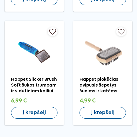
Happet Slicker Brush
Happet plokščias
Soft šukos trumpam
dvipusis šepetys
ir vidutiniam kailiui
šunims ir katėms
augintiniams, S
6,99 €
4,99 €
Į krepšelį
Į krepšelį