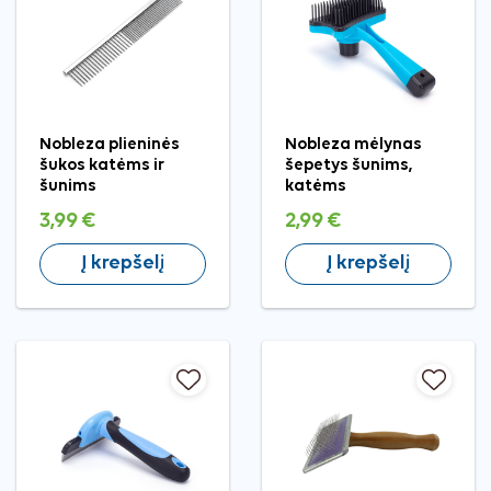
Nobleza plieninės
Nobleza mėlynas
šukos katėms ir
šepetys šunims,
šunims
katėms
3,99 €
2,99 €
Į krepšelį
Į krepšelį