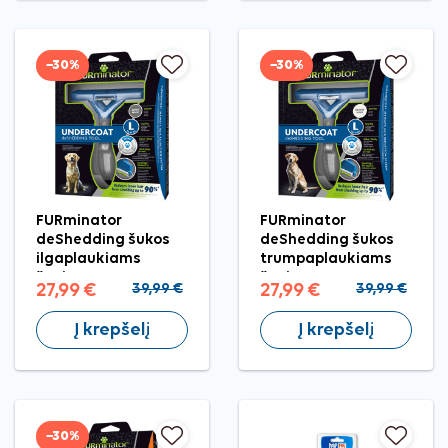
−30%
−30%
FURminator
FURminator
deShedding šukos
deShedding šukos
ilgaplaukiams
trumpaplaukiams
šunims L
šunims L
27,99 €
39,99 €
27,99 €
39,99 €
Į krepšelį
Į krepšelį
−30%