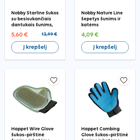
Nobby Starline šukos
Nobby Nature Line
su besisukančiais
šepetys šunims ir
dantukais šunims,
katėms
20 dant.
5,60 €
13,99 €
4,09 €
Į krepšelį
Į krepšelį
Happet Wire Glove
Happet Combing
šukos–pirštinė
Glove šukos–pirštinė