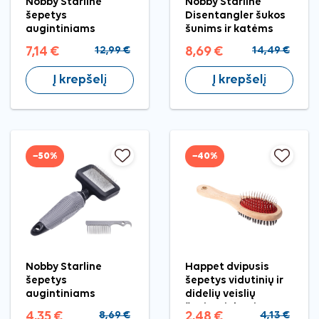
Nobby Starline
Nobby Starline
šepetys
Disentangler šukos
augintiniams
šunims ir katėms
7,14 €
12,99 €
8,69 €
14,49 €
Į krepšelį
Į krepšelį
−50%
−40%
Nobby Starline
Happet dvipusis
šepetys
šepetys vidutinių ir
augintiniams
didelių veislių
šunims ir katėms
4,35 €
8,69 €
2,48 €
4,13 €