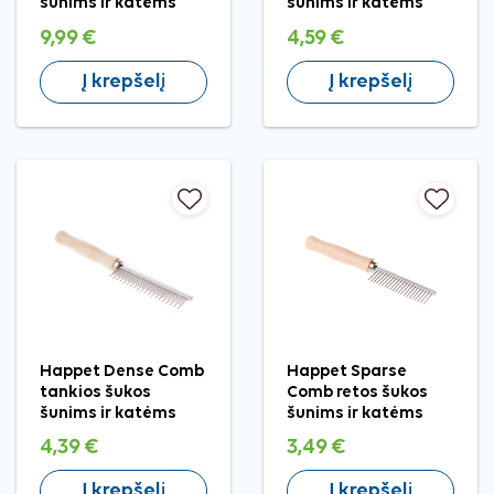
šunims ir katėms
šunims ir katėms
9,99 €
4,59 €
Į krepšelį
Į krepšelį
Happet Dense Comb
Happet Sparse
tankios šukos
Comb retos šukos
šunims ir katėms
šunims ir katėms
4,39 €
3,49 €
Į krepšelį
Į krepšelį