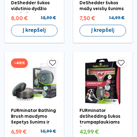
DeShedder šukos
DeShedder šukos
vidutinio dydžio
mažų veislių šunims
veislių šunims
8,00 €
15,99 €
7,50 €
14,99 €
Į krepšelį
Į krepšelį
−40%
FURminator Bathing
FURminator
Brush maudymo
deShedding šukos
šepetys šunims ir
trumpaplaukiams
katėms
šunims XL
6,59 €
10,99 €
42,99 €