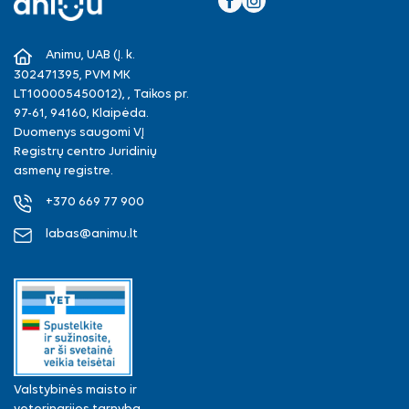
Facebook
Instagram
Animu, UAB (Į. k.
302471395, PVM MK
LT100005450012), , Taikos pr.
97-61, 94160, Klaipėda.
Duomenys saugomi VĮ
Registrų centro Juridinių
asmenų registre.
+370 669 77 900
labas@animu.lt
Valstybinės maisto ir