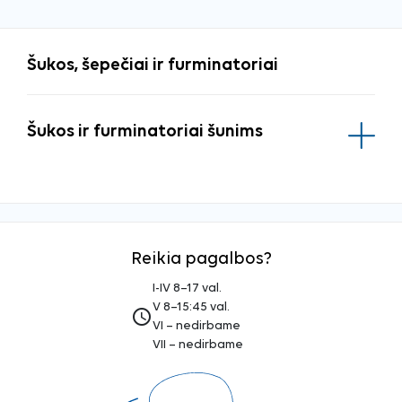
Šukos, šepečiai ir furminatoriai
Šukos ir furminatoriai šunims
Reikia pagalbos?
I-IV 8–17 val.
V 8–15:45 val.
access_time
VI – nedirbame
VII – nedirbame