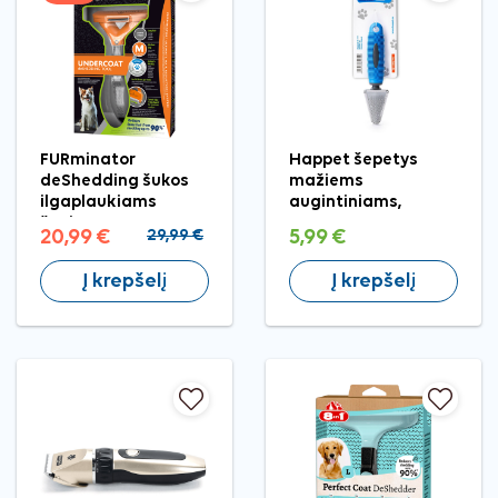
FURminator
Happet šepetys
deShedding šukos
mažiems
ilgaplaukiams
augintiniams,
šunims M
18,5x4,5 cm
20,99 €
29,99 €
5,99 €
Į krepšelį
Į krepšelį