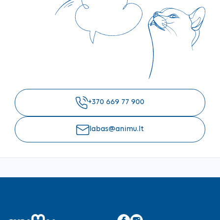
+370 669 77 900
labas@animu.lt