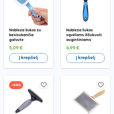
Nobleza šukos su
Nobleza šukos
besisukančia
sąvėloms iššukuoti
galvute
augintiniams
augintiniams, 6,5x15
5,09 €
6,99 €
cm
Į krepšelį
Į krepšelį
−60%