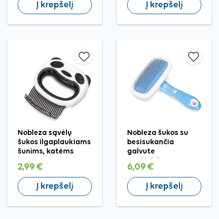
Į krepšelį
Į krepšelį
Nobleza sąvėlų
Nobleza šukos su
šukos ilgaplaukiams
besisukančia
šunims, katėms
galvute
augintiniams,
2,99 €
6,09 €
15x10,5 cm
Į krepšelį
Į krepšelį