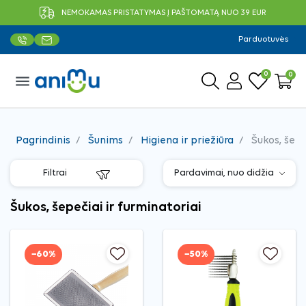
NEMOKAMAS PRISTATYMAS Į PAŠTOMATĄ NUO 39 EUR
Parduotuvės
0
0
menu
Pagrindinis
Šunims
Higiena ir priežiūra
Šukos, šepe
Filtrai
Šukos, šepečiai ir furminatoriai
−60%
−50%