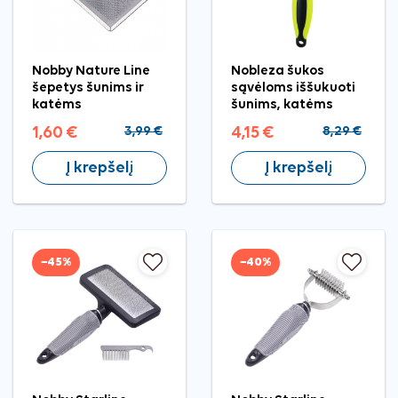
Nobby Nature Line
Nobleza šukos
šepetys šunims ir
sąvėloms iššukuoti
katėms
šunims, katėms
1,60 €
3,99 €
4,15 €
8,29 €
Į krepšelį
Į krepšelį
−45%
−40%