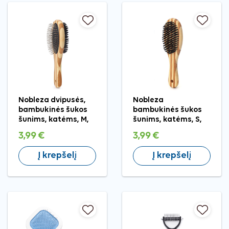
Nobleza dvipusės,
Nobleza
bambukinės šukos
bambukinės šukos
šunims, katėms, M,
šunims, katėms, S,
21x6 cm
17,5x5,2 cm
3,99 €
3,99 €
Į krepšelį
Į krepšelį