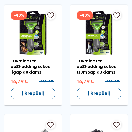
−40%
−40%
FURminator
FURminator
deShedding šukos
deShedding šukos
ilgaplaukiams
trumpaplaukiams
šunims S
šunims S
16,79 €
27,99 €
16,79 €
27,99 €
Į krepšelį
Į krepšelį