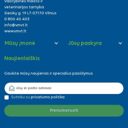
Valstybinės maisto ir
veterinarijos tarnyba
Siesikų g. 19 LT-07170 Vilnius
0 800 40 403
info@vmvt.lt
www.vmvt.lt


Mūsų įmonė
Jūsų paskyra
Naujienlaiškis
Gaukite mūsų naujienas ir specialius pasiūlymus
Sutinku su
privatumo politika