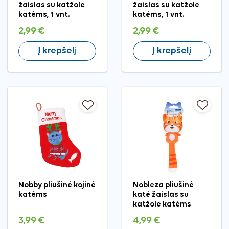
žaislas su katžole
žaislas su katžole
katėms, 1 vnt.
katėms, 1 vnt.
2,99 €
2,99 €
Į krepšelį
Į krepšelį
Nobby pliušinė kojinė
Nobleza pliušinė
katėms
katė žaislas su
katžole katėms
3,99 €
4,99 €