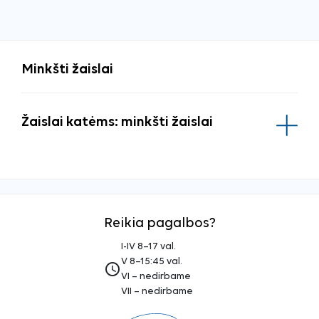
Minkšti žaislai
Žaislai katėms: minkšti žaislai
Reikia pagalbos?
I-IV 8–17 val.
V 8–15:45 val.
access_time
VI – nedirbame
VII – nedirbame