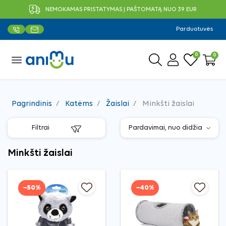
NEMOKAMAS PRISTATYMAS Į PAŠTOMATĄ NUO 39 EUR
Parduotuvės
0
0
menu
Pagrindinis
Katėms
Žaislai
Minkšti žaislai
Filtrai
Minkšti žaislai
−50%
−40%