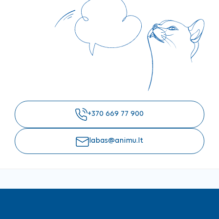
+370 669 77 900
labas@animu.lt