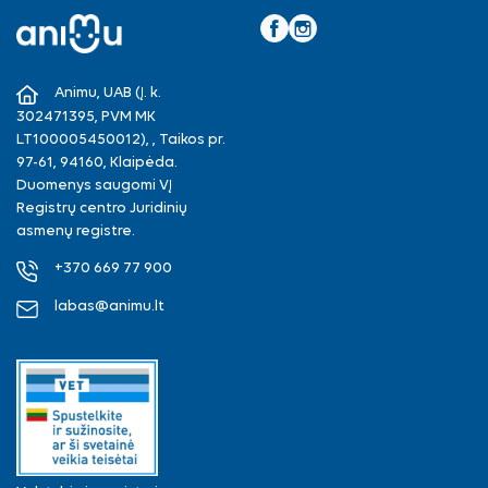
Facebook
Instagram
Animu, UAB (Į. k.
302471395, PVM MK
LT100005450012), , Taikos pr.
97-61, 94160, Klaipėda.
Duomenys saugomi VĮ
Registrų centro Juridinių
asmenų registre.
+370 669 77 900
labas@animu.lt