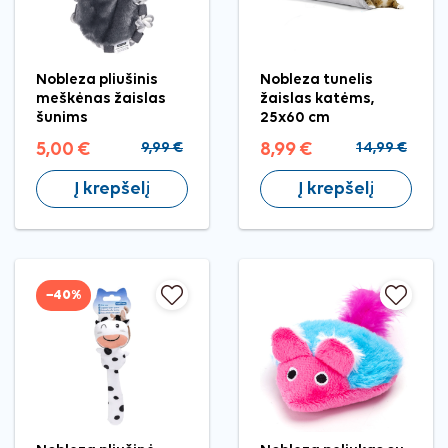
Nobleza pliušinis
Nobleza tunelis
meškėnas žaislas
žaislas katėms,
šunims
25x60 cm
5,00 €
9,99 €
8,99 €
14,99 €
Į krepšelį
Į krepšelį
−40%