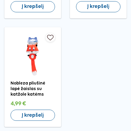
Į krepšelį
Į krepšelį
Nobleza pliušinė
lapė žaislas su
katžole katėms
4,99 €
Į krepšelį