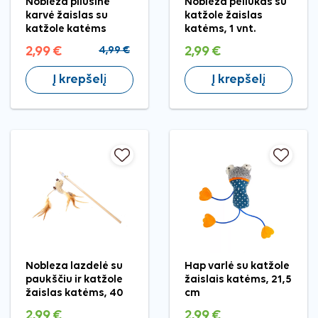
Nobleza pliušinė
Nobleza peliukas su
karvė žaislas su
katžole žaislas
katžole katėms
katėms, 1 vnt.
2,99 €
4,99 €
2,99 €
Į krepšelį
Į krepšelį
Nobleza lazdelė su
Hap varlė su katžole
paukščiu ir katžole
žaislais katėms, 21,5
žaislas katėms, 40
cm
cm
2,99 €
2,99 €