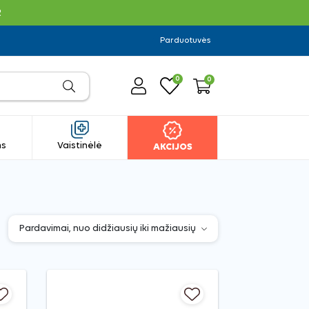
R
Parduotuvės
0
0
ms
Vaistinėlė
AKCIJOS