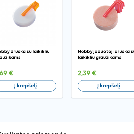
bby druska su laikikliu
Nobby joduotoji druska s
aužikams
laikikliu graužikams
,69 €
2,39 €
Į krepšelį
Į krepšelį