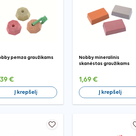
obby pemza graužikams
Nobby mineralinis
skanėstas graužikams
,39 €
1,69 €
Į krepšelį
Į krepšelį