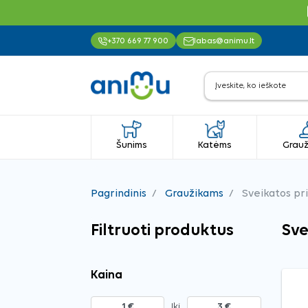
+370 669 77 900
labas@animu.lt
Šunims
Katėms
Grauž
Pagrindinis
Graužikams
Sveikatos p
Filtruoti produktus
Sve
Kaina
Iki