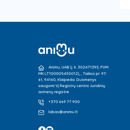
Animu, UAB (Į. k. 302471395, PVM
MK LT100005450012), , Taikos pr. 97-
61, 94160, Klaipėda. Duomenys
saugomi VĮ Registrų centro Juridinių
asmenų registre.
+370 669 77 900
labas@animu.lt