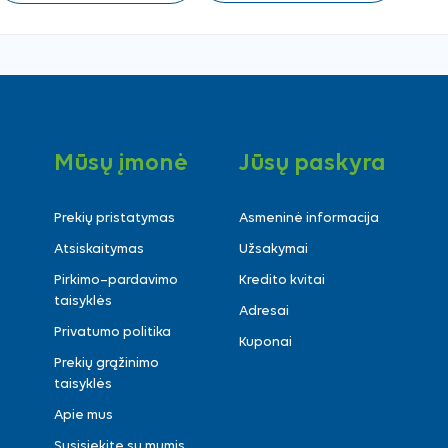
Mūsų įmonė
Jūsų paskyra
Prekių pristatymas
Asmeninė informacija
Atsiskaitymas
Užsakymai
Pirkimo–pardavimo
Kredito kvitai
taisyklės
Adresai
Privatumo politika
Kuponai
Prekių grąžinimo
taisyklės
Apie mus
Susisiekite su mumis