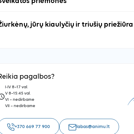
Sveikatos priemonės
Žiurkėnų, jūrų kiaulyčių ir triušių priežiūra
Reikia pagalbos?
I-IV 8–17 val.
V 8–15:45 val.
ess_time
VI – nedirbame
VII – nedirbame
+370 669 77 900
labas@animu.lt