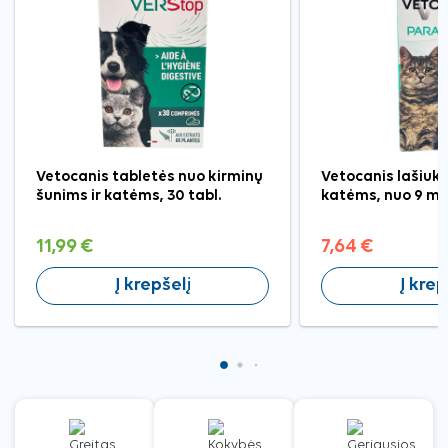
Vetocanis tabletės nuo kirminų
Vetocanis lašiuka
šunims ir katėms, 30 tabl.
katėms, nuo 9 mėn
11,99 €
7,64 €
Į krepšelį
Į krep