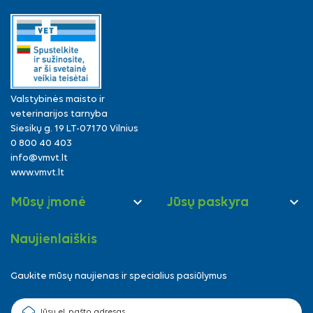
Valstybinės maisto ir
veterinarijos tarnyba
Siesikų g. 19 LT-07170 Vilnius
0 800 40 403
info@vmvt.lt
www.vmvt.lt


Mūsų įmonė
Jūsų paskyra
Naujienlaiškis
Gaukite mūsų naujienas ir specialius pasiūlymus