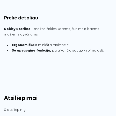
Prekė detaliau
Nobby Starline
– mažos žirklės katėms, šunims ir kitiems
mažiems gyvūnams.
Ergonomiška
ir minkšta rankenėlė.
Su apsaugine funkcija,
palaikančia saugų kirpimo gylį.
Atsiliepimai
0 atsiliepimų