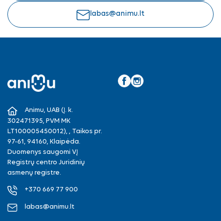
labas@animu.lt
Facebook
Instagram
Animu, UAB (Į. k.
302471395, PVM MK
LT100005450012), , Taikos pr.
97-61, 94160, Klaipėda.
Duomenys saugomi VĮ
Registrų centro Juridinių
asmenų registre.
+370 669 77 900
labas@animu.lt