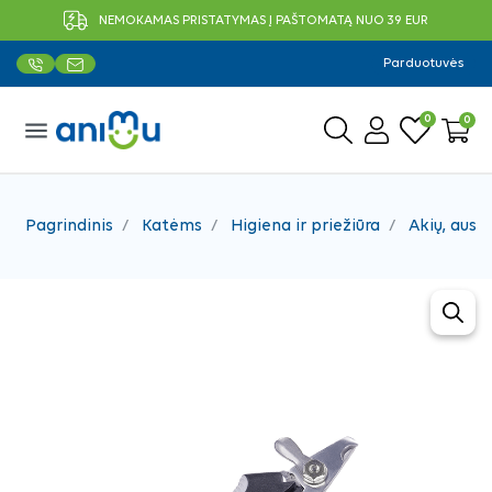
NEMOKAMAS PRISTATYMAS Į PAŠTOMATĄ NUO 39 EUR
Parduotuvės
0
0
menu
Pagrindinis
Katėms
Higiena ir priežiūra
Akių, ausų 