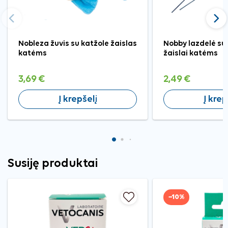
Ankstesnis
Tęst
Nobleza žuvis su katžole žaislas
Nobby lazdelė su
katėms
žaislai katėms
3,69 €
2,49 €
Į krepšelį
Į krep
Susiję produktai
−10%