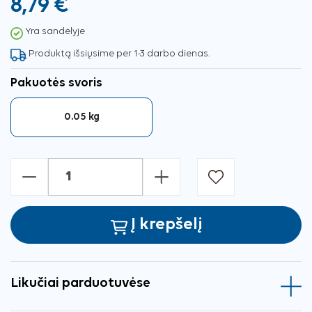
8,79 €
Yra sandėlyje
Produktą išsiųsime per 1-3 darbo dienas.
Pakuotės svoris
0.05 kg
-
+
Į krepšelį
Likučiai parduotuvėse