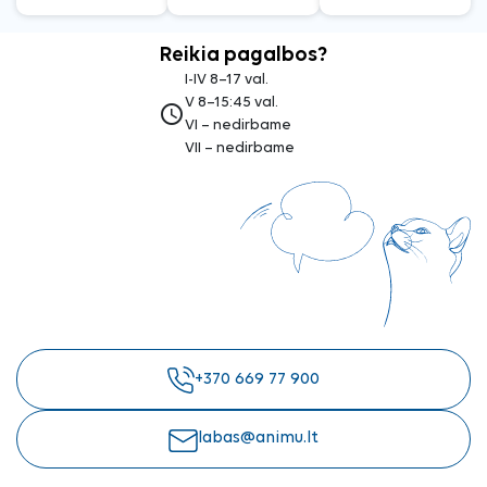
Reikia pagalbos?
I-IV 8–17 val.
V 8–15:45 val.
access_time
VI – nedirbame
VII – nedirbame
+370 669 77 900
labas@animu.lt