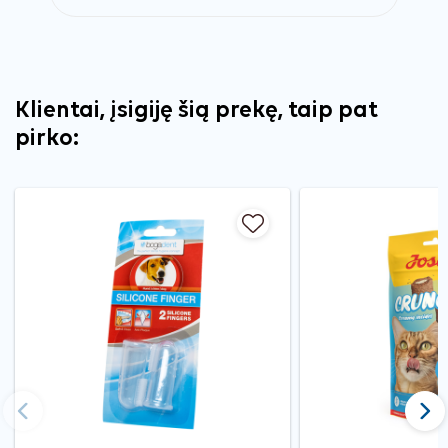
Klientai, įsigiję šią prekę, taip pat
pirko:
Ankstesnis
Tęst