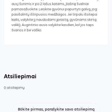
ausį šunimis ir po 2 lašus katėms, įlašinę švelniai
pamasažuokite. Leiskite gyvūnui papurtyti galvą, jog
pasišalintų ištirpusios medžiagos. Jei tirpalu išsitepa
kailis, valykite jį naudodami įprastą, gyvūnams skirtą
valiklį. Augintinio ausis valykite kasdien, kol jos taps
švarios ir be vaško.
Atsiliepimai
0 atsiliepimų
Būkite pirmas, parašykite savo atsiliepimą