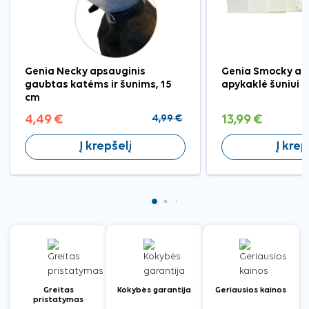
Genia Necky apsauginis
Genia Smocky ap
gaubtas katėms ir šunims, 15
apykaklė šuniui ir
cm
4,49 €
4,99 €
13,99 €
Į krepšelį
Į krep
Greitas
Kokybės garantija
Geriausios kainos
pristatymas