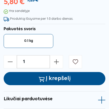
5,80 €
7,25 €
Yra sandėlyje
Produktą išsiųsime per 1-3 darbo dienas.
Pakuotės svoris
0.1 kg
-
+
Į krepšelį
Likučiai parduotuvėse