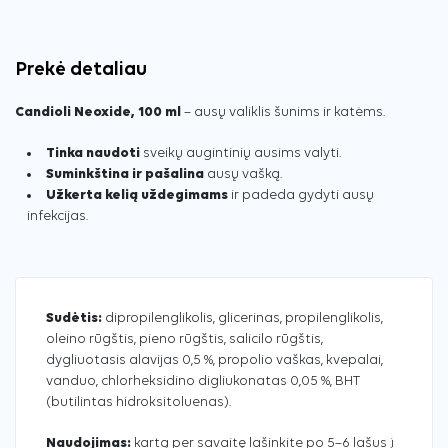
Prekė detaliau
Candioli Neoxide, 100 ml
– ausų valiklis šunims ir katėms.
Tinka naudoti
sveikų augintinių ausims valyti.
Suminkština ir pašalina
ausų vašką.
Užkerta kelią uždegimams
ir padeda gydyti ausų
infekcijas.
Sudėtis:
dipropilenglikolis, glicerinas, propilenglikolis,
oleino rūgštis, pieno rūgštis, salicilo rūgštis,
dygliuotasis alavijas 0,5 %, propolio vaškas, kvepalai,
vanduo, chlorheksidino digliukonatas 0,05 %, BHT
(butilintas hidroksitoluenas).
Naudojimas:
kartą per savaitę lašinkite po 5–6 lašus į