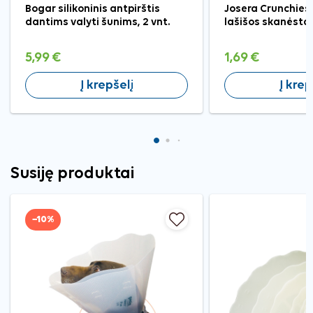
Bogar silikoninis antpirštis
Josera Crunchies
dantims valyti šunims, 2 vnt.
lašišos skanėsta
5,99 €
1,69 €
Į krepšelį
Į krep
Susiję produktai
−10%