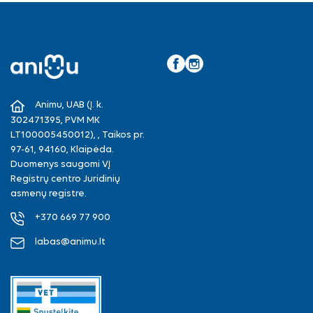
Facebook
Instagram
Animu, UAB (Į. k.
302471395, PVM MK
LT100005450012), , Taikos pr.
97-61, 94160, Klaipėda.
Duomenys saugomi VĮ
Registrų centro Juridinių
asmenų registre.
+370 669 77 900
labas@animu.lt