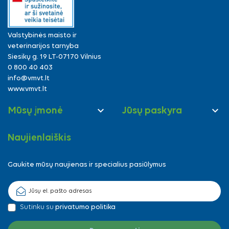
Valstybinės maisto ir
veterinarijos tarnyba
Siesikų g. 19 LT-07170 Vilnius
0 800 40 403
info@vmvt.lt
www.vmvt.lt


Mūsų įmonė
Jūsų paskyra
Naujienlaiškis
Gaukite mūsų naujienas ir specialius pasiūlymus
Sutinku su
privatumo politika