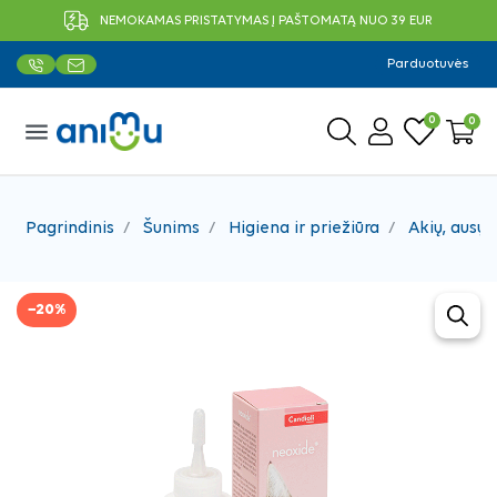
NEMOKAMAS PRISTATYMAS Į PAŠTOMATĄ NUO 39 EUR
Parduotuvės
0
0
menu
Pagrindinis
Šunims
Higiena ir priežiūra
Akių, ausų 
−20%