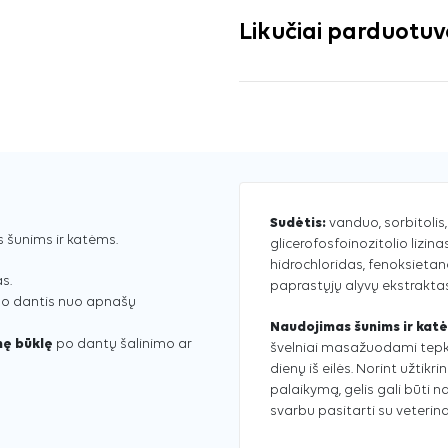
Likučiai parduotu
Sudėtis:
vanduo, sorbitolis,
s šunims ir katėms.
glicerofosfoinozitolio lizinas
hidrochloridas, fenoksietano
s.
paprastųjų alyvų ekstraktas
go dantis nuo apnašų
Naudojimas šunims ir kat
nę būklę
po dantų šalinimo ar
švelniai masažuodami tepki
dienų iš eilės. Norint užtikr
palaikymą, gelis gali būti 
svarbu pasitarti su veterina