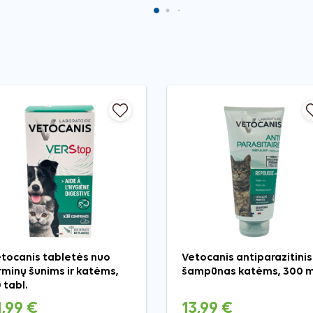
tocanis tabletės nuo
Vetocanis antiparazitinis
rminų šunims ir katėms,
šampūnas katėms, 300 m
 tabl.
1,99 €
13,99 €