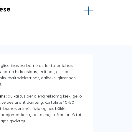
vėse
 glicerinas, karbomeras, laktoferricinas,
, natrio hidroksidas, lecitinas, glicino
lis, maltodekstrinas, etilheksilglicerinas,
.
ėms:
du kartus per dieną reikiamą kiekį gelio
te tiesiai ant dantenų. Kartokite 10–20
inti burnos ertmės fiziologinės būklės
naudojamas kartą per dieną, tačiau prieš tai
rijos gydytoju.