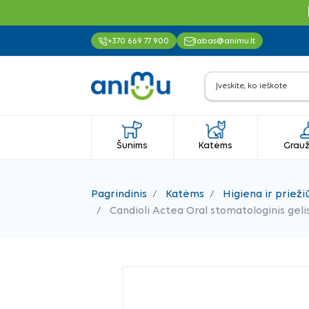
+370 669 77 900
labas@animu.lt
Šunims
Katėms
Grauž
Pagrindinis
Katėms
Higiena ir prieži
Candioli Actea Oral stomatologinis geli