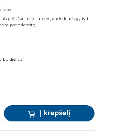
E5101
nis gelis šunims ir katėms, padedantis gydyti
titą, periodontitą.
arbo dienas.
Į krepšelį