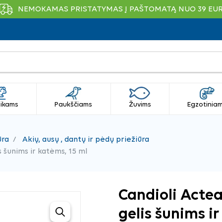
NEMOKAMAS PRISTATYMAS Į PAŠTOMATĄ NUO 39 EU
ikams
Paukščiams
Žuvims
Egzotinia
ūra
Akių, ausų , dantų ir pėdų priežiūra
s šunims ir katėms, 15 ml
Candioli Actea
gelis šunims i