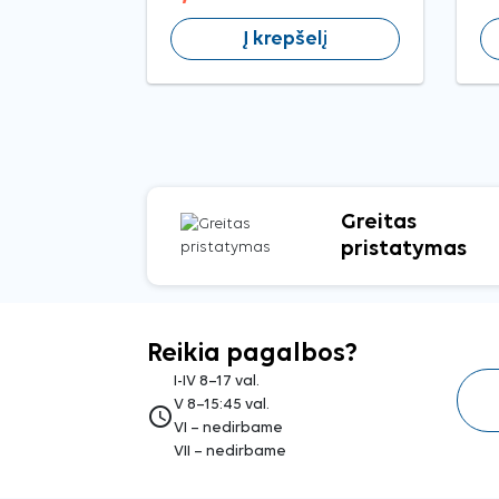
Į krepšelį
Greitas
pristatymas
Reikia pagalbos?
I-IV 8–17 val.
V 8–15:45 val.
access_time
VI – nedirbame
VII – nedirbame