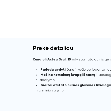
Prekė detaliau
Candioli Actea Oral, 15 ml
– stomatologinis geli
Padeda gydyti
šunų ir kačių periodonto liga
Mažina nemalonų kvapą iš nasrų
ir apsau
susidarymo.
Greitai atstato burnos gleivinės fiziologi
higieninio valymo.