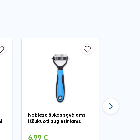
−40%
Tęsti
Nobleza šukos sąvėloms
FURminato
l
iššukuoti augintiniams
šukos šuni
6,99 €
7,79 €