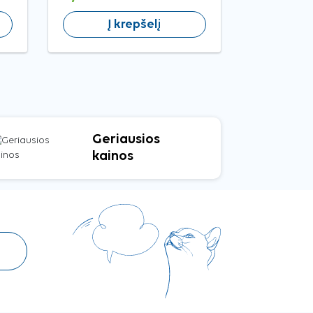
Į krepšelį
Į 
Geriausios
kainos