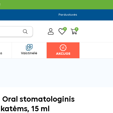
R
Parduotuvės
0
0
ms
Vaistinėlė
AKCIJOS
 Oral stomatologinis
r katėms, 15 ml