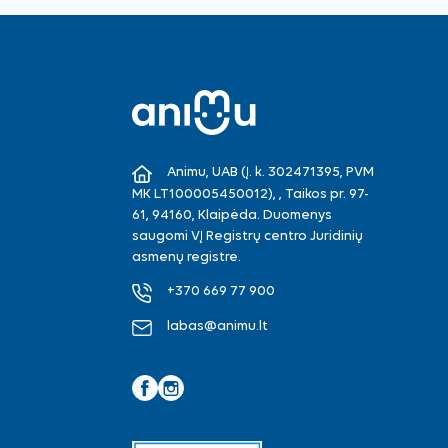
Animu, UAB (Į. k. 302471395, PVM
MK LT100005450012), , Taikos pr. 97-
61, 94160, Klaipėda. Duomenys
saugomi VĮ Registrų centro Juridinių
asmenų registre.
+370 669 77 900
labas@animu.lt
Facebook
Instagram