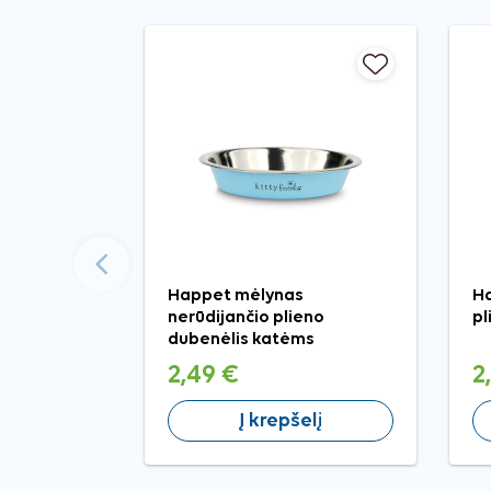
Ankstesnis
Happet mėlynas
Ha
nerūdijančio plieno
pl
dubenėlis katėms
2,49 €
2
Į krepšelį