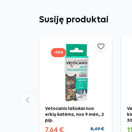
Susiję produktai
−10%
Ankstesnis
Vetocanis lašiukai nuo
Ve
erkių katėms, nuo 9 mėn., 2
ki
pip.
30
7,64 €
8,49 €
1