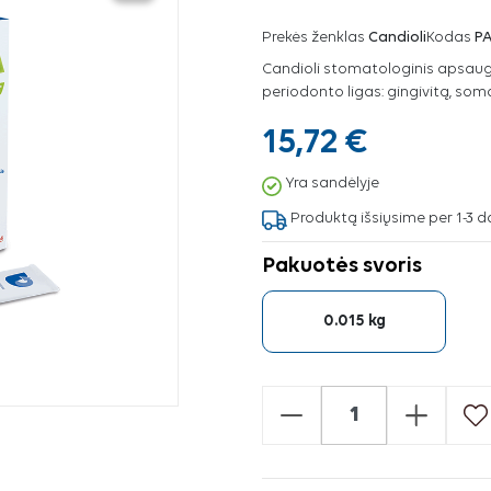
Prekės ženklas
Candioli
Kodas
PA
Candioli stomatologinis apsaugi
periodonto ligas: gingivitą, soma
15,72 €
Yra sandėlyje
Produktą išsiųsime per 1-3 d
Pakuotės svoris
0.015 kg
-
+