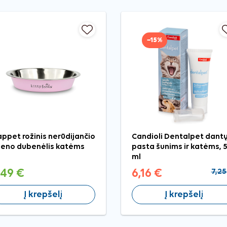
−15%
ppet rožinis nerūdijančio
Candioli Dentalpet dant
ieno dubenėlis katėms
pasta šunims ir katėms, 
ml
,49 €
6,16 €
7,25
Į krepšelį
Į krepšelį