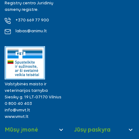
Registrų centro Juridinių
asmenų registre.
+370 669 77 900
labas@animu.lt
Valstybinės maisto ir
veterinarijos tarnyba
Siesikų g. 19 LT-07170 Vilnius
0 800 40 403
info@vmvt.lt
www.vmvt.lt


Mūsų įmonė
Jūsų paskyra