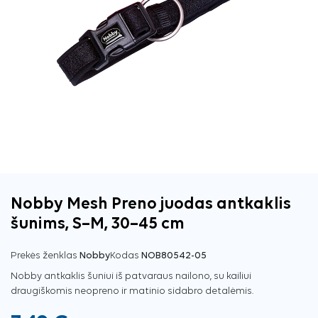
Nobby Mesh Preno juodas antkaklis
šunims, S–M, 30–45 cm
Prekės ženklas
Nobby
Kodas
NOB80542-05
Nobby antkaklis šuniui iš patvaraus nailono, su kailiui
draugiškomis neopreno ir matinio sidabro detalėmis.