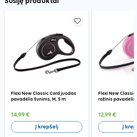
Susiję produktai
Flexi New Classic Cord juodas
Flexi New Classic 
pavadėlis šunims, M, 5 m
rožinis pavadėlis
14,99 €
12,99 €
Į krepšelį
Į krep