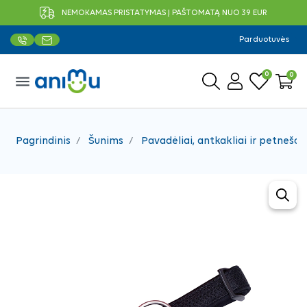
NEMOKAMAS PRISTATYMAS Į PAŠTOMATĄ NUO 39 EUR
Parduotuvės
0
0
menu
Pagrindinis
Šunims
Pavadėliai, antkakliai ir petnešos