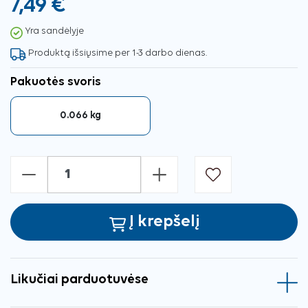
7,49 €
Yra sandėlyje
Produktą išsiųsime per 1-3 darbo dienas.
Pakuotės svoris
0.066 kg
-
+
Į krepšelį
Likučiai parduotuvėse