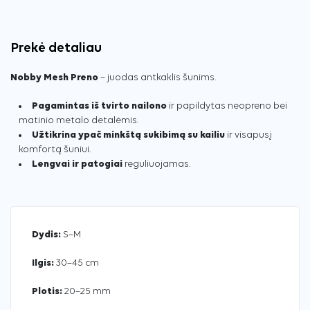
Prekė detaliau
Nobby Mesh Preno
– juodas antkaklis šunims.
Pagamintas iš tvirto nailono
ir papildytas neopreno bei
matinio metalo detalėmis.
Užtikrina ypač minkštą sukibimą su kailiu
ir visapusį
komfortą šuniui.
Lengvai ir patogiai
reguliuojamas.
Dydis:
S–M
Ilgis:
30–45 cm
Plotis:
20–25 mm