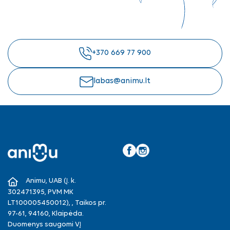
+370 669 77 900
labas@animu.lt
Facebook
Instagram
Animu, UAB (Į. k.
302471395, PVM MK
LT100005450012), , Taikos pr.
97-61, 94160, Klaipėda.
Duomenys saugomi VĮ