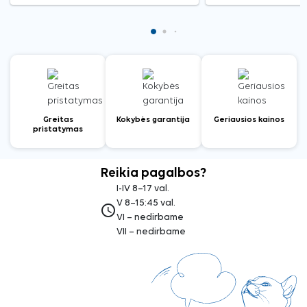
Greitas
Kokybės garantija
Geriausios kainos
pristatymas
Reikia pagalbos?
I-IV 8–17 val.
V 8–15:45 val.
access_time
VI – nedirbame
VII – nedirbame