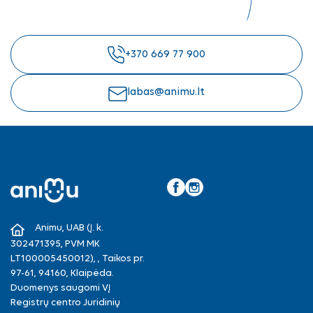
+370 669 77 900
labas@animu.lt
Facebook
Instagram
Animu, UAB (Į. k.
302471395, PVM MK
LT100005450012), , Taikos pr.
97-61, 94160, Klaipėda.
Duomenys saugomi VĮ
Registrų centro Juridinių