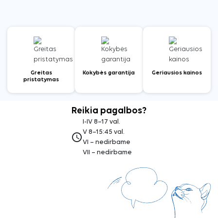
Greitas
Kokybės garantija
Geriausios kainos
pristatymas
Reikia pagalbos?
I-IV 8–17 val.
V 8–15:45 val.
access_time
VI – nedirbame
VII – nedirbame