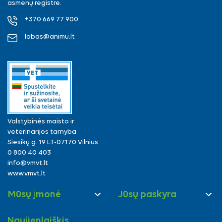
asmenų registre.
+370 669 77 900
labas@animu.lt
Valstybinės maisto ir
veterinarijos tarnyba
Siesikų g. 19 LT-07170 Vilnius
0 800 40 403
info@vmvt.lt
www.vmvt.lt


Mūsų įmonė
Jūsų paskyra
Naujienlaiškis