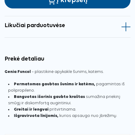
Į krepšelį
Likučiai parduotuvėse
Prekė detaliau
Genia Funcol
– plastikinė apykaklė šunims, katėms.
Permatomas gaubtas šunims ir katėms,
pagamintas iš
polipropileno.
Banguotas išorinis gaubto kraštas
sumažina priekinį
smūgį ir diskomfortą augintiniui.
Greitai ir lengvai
pritvirtinama.
Išgraviruota linijomis,
kurios apsaugo nuo įbrėžimų.