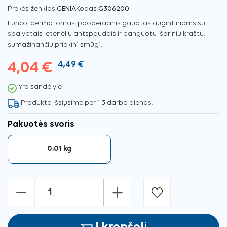
Prekės ženklas
GENIA
Kodas
G306200
Funcol permatomas, pooperacinis gaubtas augintiniams su
spalvotais letenėlių antspaudais ir banguotu išoriniu kraštu,
sumažinančiu priekinį smūgį.
4,04 €
4,49 €
Yra sandėlyje
Produktą išsiųsime per 1-3 darbo dienas.
Pakuotės svoris
0.01 kg
-
+