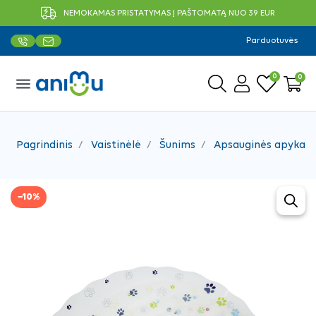
NEMOKAMAS PRISTATYMAS Į PAŠTOMATĄ NUO 39 EUR
Parduotuvės
0
0
menu
Pagrindinis
Vaistinėlė
Šunims
Apsauginės apykakl
−10%