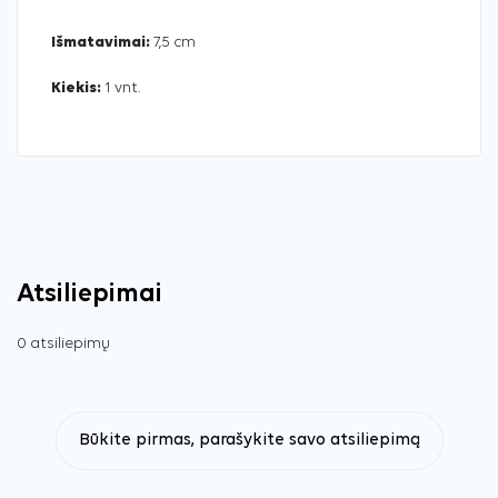
Išmatavimai:
7,5 cm
Kiekis:
1 vnt.
Atsiliepimai
0 atsiliepimų
Būkite pirmas, parašykite savo atsiliepimą