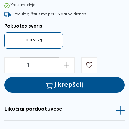
Yra sandėlyje
Produktą išsiųsime per 1-3 darbo dienas.
Pakuotės svoris
0.061 kg
-
+
Į krepšelį
Likučiai parduotuvėse