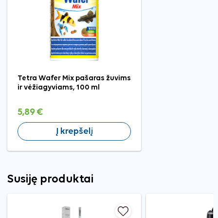
Tetra Wafer Mix pašaras žuvims
ir vėžiagyviams, 100 ml
5,89 €
Į krepšelį
Susiję produktai