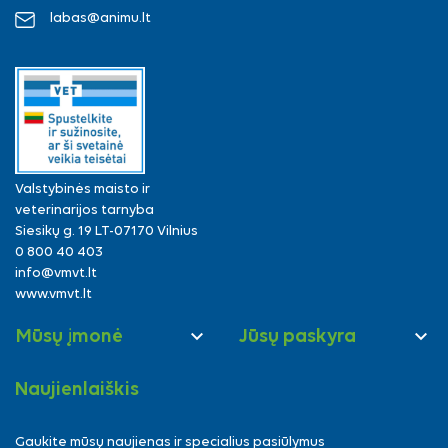
labas@animu.lt
Valstybinės maisto ir
veterinarijos tarnyba
Siesikų g. 19 LT-07170 Vilnius
0 800 40 403
info@vmvt.lt
www.vmvt.lt


Mūsų įmonė
Jūsų paskyra
Naujienlaiškis
Gaukite mūsų naujienas ir specialius pasiūlymus