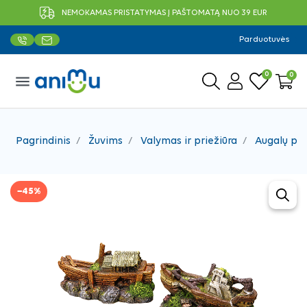
NEMOKAMAS PRISTATYMAS Į PAŠTOMATĄ NUO 39 EUR
Parduotuvės
0
0
menu
Pagrindinis
Žuvims
Valymas ir priežiūra
Augalų pr
−45%