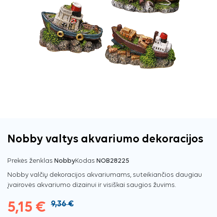
Nobby valtys akvariumo dekoracijos
Prekės ženklas
Nobby
Kodas
NOB28225
Nobby valčių dekoracijos akvariumams, suteikiančios daugiau
įvairovės akvariumo dizainui ir visiškai saugios žuvims.
5,15 €
9,36 €