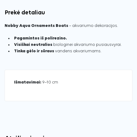
Prekė detaliau
Nobby Aqua Ornaments Boats
– akvariumo dekoracijos.
Pagamintos iš polirezino.
Visiškai neutralios
biologinei akvariumo pusiausvyrai.
Tinka gėlo ir sūraus
vandens akvariumams.
Išmatavimai:
9–10 cm