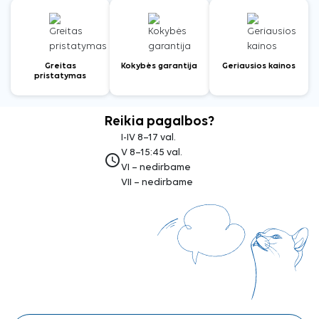
Greitas
Kokybės garantija
Geriausios kainos
pristatymas
Reikia pagalbos?
I-IV 8–17 val.
V 8–15:45 val.
access_time
VI – nedirbame
VII – nedirbame