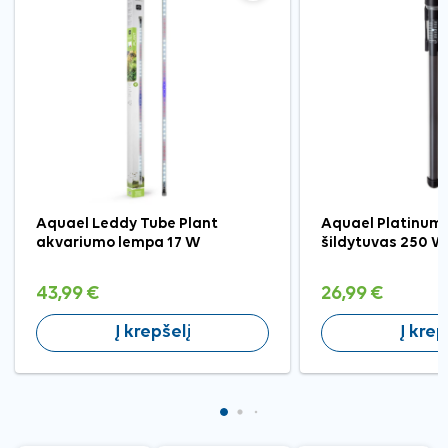
Aquael Leddy Tube Plant
Aquael Platinum
akvariumo lempa 17 W
šildytuvas 250 W
43,99 €
26,99 €
Į krepšelį
Į krep