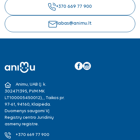
+370 669 77 900
labas@animu.lt
Facebook
Instagram
Animu, UAB (Į. k.
302471395, PVM MK
LT100005450012), , Taikos pr.
97-61, 94160, Klaipėda.
Duomenys saugomi VĮ
Registrų centro Juridinių
asmenų registre.
+370 669 77 900