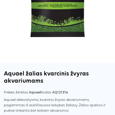
Aquael žalias kvarcinis žvyras
akvariumams
Prekės ženklas
Aquael
Kodas
AQ121316
Aquael dekoratyvinis, kvarcinis žvyras akvariumams,
pagamintas iš aukščiausios kokybės žaliavų. Žalios spalvos ir
puikiai tinkantis bet kokiam akvariumui.