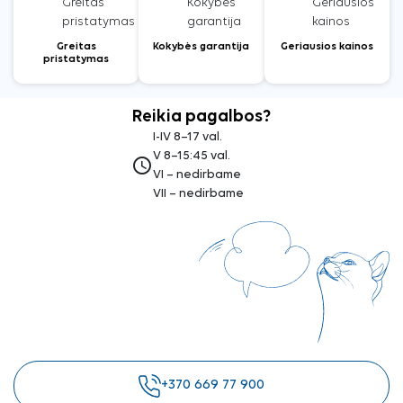
Greitas
Kokybės garantija
Geriausios kainos
pristatymas
Reikia pagalbos?
I-IV 8–17 val.
V 8–15:45 val.
access_time
VI – nedirbame
VII – nedirbame
+370 669 77 900