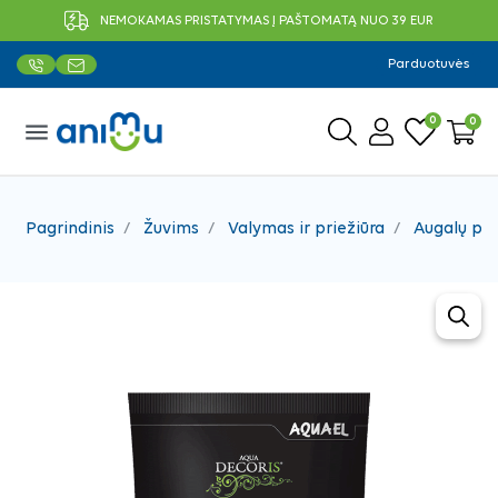
NEMOKAMAS PRISTATYMAS Į PAŠTOMATĄ NUO 39 EUR
Parduotuvės
0
0
menu
Pagrindinis
Žuvims
Valymas ir priežiūra
Augalų pr