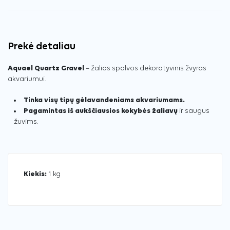
Prekė detaliau
Aquael Quartz Gravel
– žalios spalvos dekoratyvinis žvyras
akvariumui.
Tinka visų tipų gėlavandeniams akvariumams.
Pagamintas iš aukščiausios kokybės žaliavų
ir saugus
žuvims.
Kiekis:
1 kg