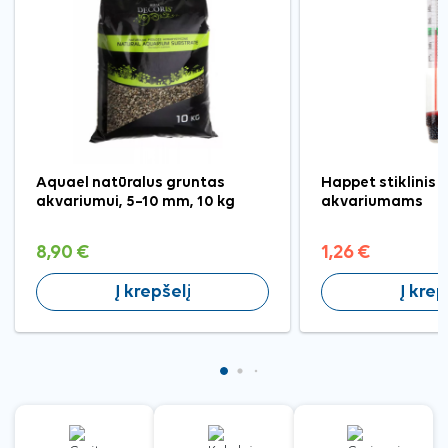
Aquael natūralus gruntas
Happet stiklinis
akvariumui, 5–10 mm, 10 kg
akvariumams
8,90 €
1,26 €
Į krepšelį
Į krep