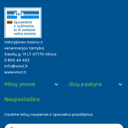
Valstybinės maisto ir
veterinarijos tarnyba
Siesikų g. 19 LT-07170 Vilnius
0 800 40 403
info@vmvt.lt
www.vmvt.lt


Mūsų įmonė
Jūsų paskyra
Naujienlaiškis
Gaukite mūsų naujienas ir specialius pasiūlymus