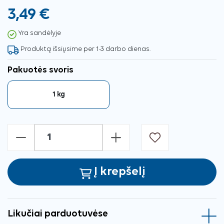
3,49 €
Yra sandėlyje
Produktą išsiųsime per 1-3 darbo dienas.
Pakuotės svoris
1 kg
-
+
Į krepšelį
Likučiai parduotuvėse