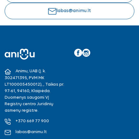
labas@animu.lt
Facebook
Instagram
Animu, UAB (Į. k.
302471395, PVM MK
LT100005450012), , Taikos pr.
97-61, 94160, Klaipėda.
Duomenys saugomi VĮ
Registrų centro Juridinių
asmenų registre.
+370 669 77 900
labas@animu.lt