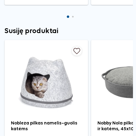
Susiję produktai
Nobleza pilkas namelis–guolis
Nobby Nola pilka
katėms
ir katėms, 45x10