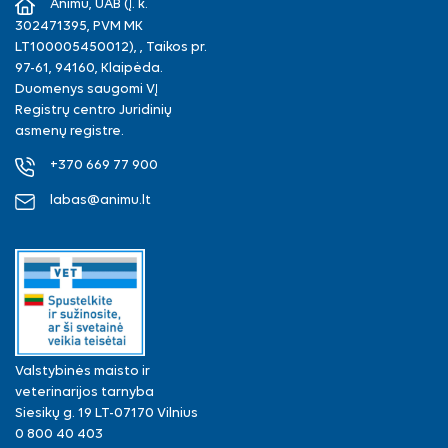
Animu, UAB (Į. k.
302471395, PVM MK
LT100005450012), , Taikos pr.
97-61, 94160, Klaipėda.
Duomenys saugomi VĮ
Registrų centro Juridinių
asmenų registre.
+370 669 77 900
labas@animu.lt
Valstybinės maisto ir
veterinarijos tarnyba
Siesikų g. 19 LT-07170 Vilnius
0 800 40 403