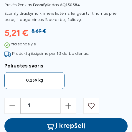
Prekės ženklas
Ecomfy
Kodas
AQ130584
Ecomfy draskymo kilimėlis katėms, lengvai tvirtinamas prie
baldų ir pagamintas iš perdirbtų žaliavų.
5,21 €
8,69 €
Yra sandėlyje
Produktą išsiųsime per 1-3 darbo dienas.
Pakuotės svoris
0.239 kg
-
+
Į krepšelį