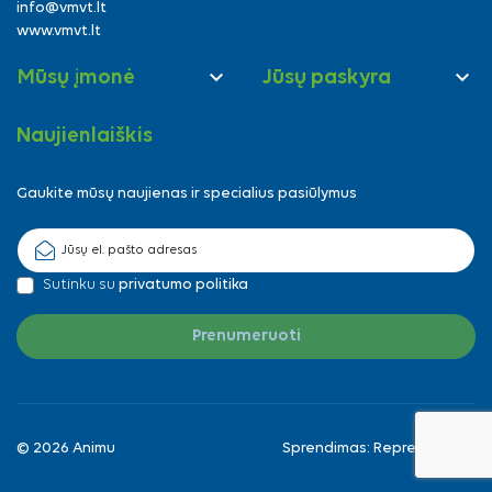
info@vmvt.lt
www.vmvt.lt


Mūsų įmonė
Jūsų paskyra
Naujienlaiškis
Gaukite mūsų naujienas ir specialius pasiūlymus
Sutinku su
privatumo politika
© 2026 Animu
Sprendimas:
Reprezentuok