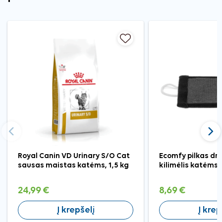
Ankstesnis
Tęst
Royal Canin VD Urinary S/O Cat
Ecomfy pilkas d
sausas maistas katėms, 1,5 kg
kilimėlis katėms
24,99 €
8,69 €
Į krepšelį
Į krep