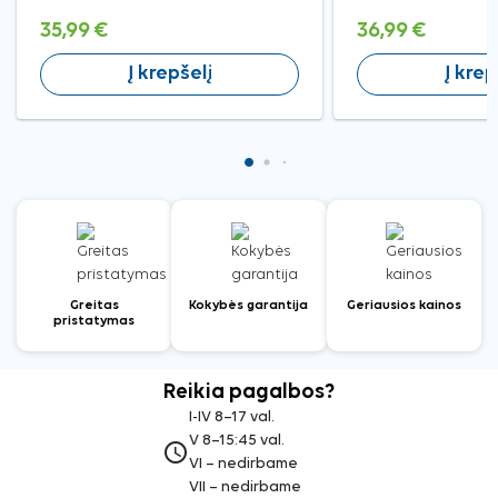
35,99 €
36,99 €
Į krepšelį
Į krep
Greitas
Kokybės garantija
Geriausios kainos
pristatymas
Reikia pagalbos?
I-IV 8–17 val.
V 8–15:45 val.
access_time
VI – nedirbame
VII – nedirbame