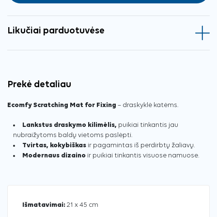
Likučiai parduotuvėse
Prekė detaliau
Ecomfy Scratching Mat for Fixing
– draskyklė katėms.
Lankstus draskymo kilimėlis,
puikiai tinkantis jau
nubraižytoms baldų vietoms paslėpti.
Tvirtas, kokybiškas
ir pagamintas iš perdirbtų žaliavų.
Modernaus dizaino
ir puikiai tinkantis visuose namuose.
Išmatavimai:
21 x 45 cm