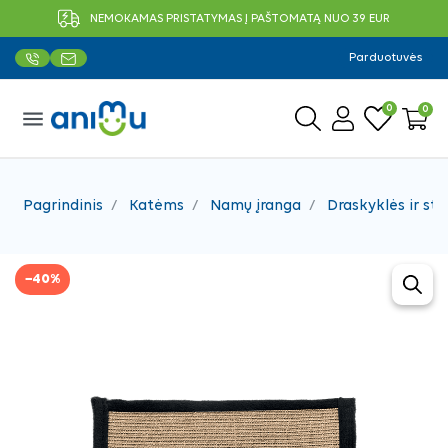
NEMOKAMAS PRISTATYMAS Į PAŠTOMATĄ NUO 39 EUR
Parduotuvės
0
0
menu
Pagrindinis
Katėms
Namų įranga
Draskyklės ir sto
−40%