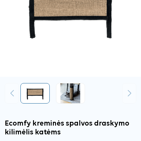
Ankstesnis
Tęsti
Ecomfy kreminės spalvos draskymo
kilimėlis katėms