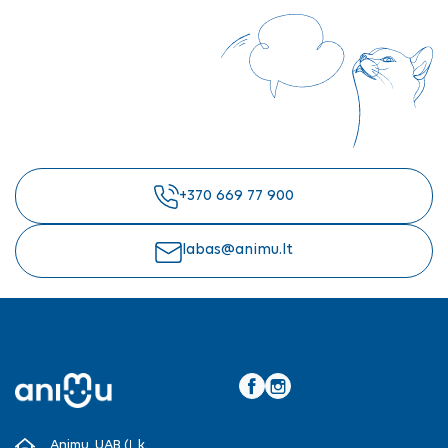
+370 669 77 900
labas@animu.lt
Facebook
Instagram
Animu, UAB (Į. k.