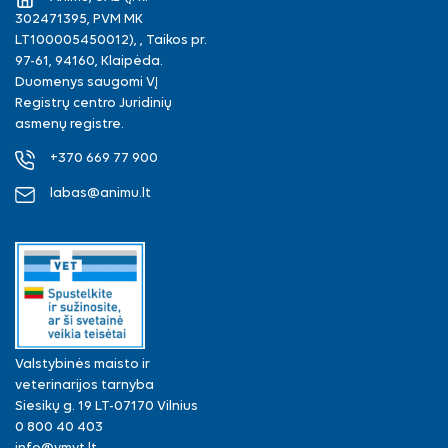
302471395, PVM MK
LT100005450012), , Taikos pr.
97-61, 94160, Klaipėda.
Duomenys saugomi VĮ
Registrų centro Juridinių
asmenų registre.
+370 669 77 900
labas@animu.lt
Valstybinės maisto ir
veterinarijos tarnyba
Siesikų g. 19 LT-07170 Vilnius
0 800 40 403