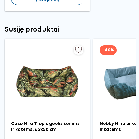
Susiję produktai
−40%
Cazo Mira Tropic guolis šunims
Nobby Hina pilka
ir katėms, 65x50 cm
ir katėms