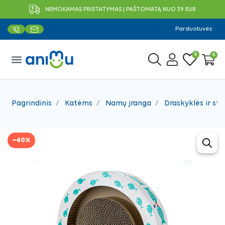
NEMOKAMAS PRISTATYMAS Į PAŠTOMATĄ NUO 39 EUR
Parduotuvės
0
0
menu
Pagrindinis
Katėms
Namų įranga
Draskyklės ir sto
−40%