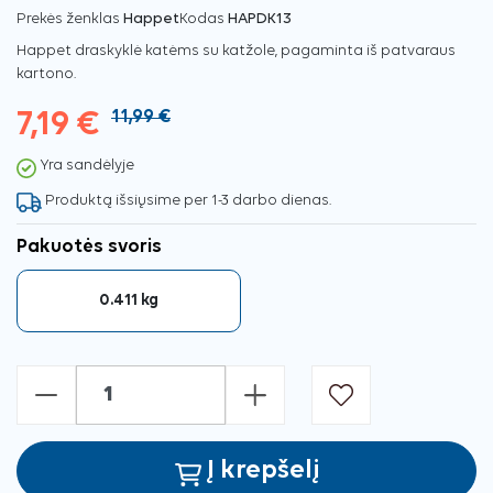
Prekės ženklas
Happet
Kodas
HAPDK13
Happet draskyklė katėms su katžole, pagaminta iš patvaraus
kartono.
7,19 €
11,99 €
Yra sandėlyje
Produktą išsiųsime per 1-3 darbo dienas.
Pakuotės svoris
0.411 kg
-
+
Į krepšelį