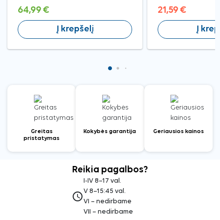
64,99 €
21,59 €
Į krepšelį
Į krep
Greitas
Kokybės garantija
Geriausios kainos
pristatymas
Reikia pagalbos?
I-IV 8–17 val.
V 8–15:45 val.
access_time
VI – nedirbame
VII – nedirbame