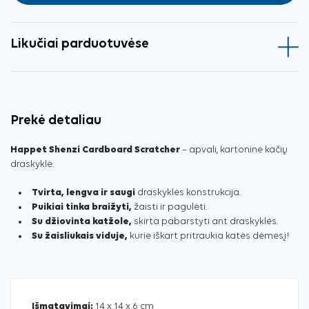
Likučiai parduotuvėse
Prekė detaliau
Happet Shenzi Cardboard Scratcher
– apvali, kartoninė kačių
draskyklė.
Tvirta, lengva ir saugi
draskyklės konstrukcija.
Puikiai tinka braižyti,
žaisti ir pagulėti.
Su džiovinta katžole,
skirta pabarstyti ant draskyklės.
Su žaisliukais viduje,
kurie iškart pritraukia katės dėmesį!
Išmatavimai:
14 x 14 x 6 cm