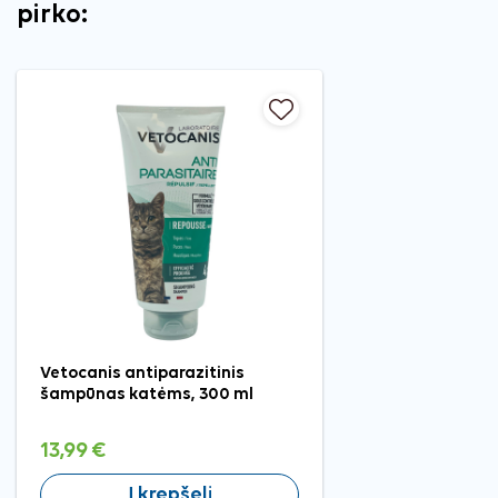
pirko:
Vetocanis antiparazitinis
šampūnas katėms, 300 ml
13,99 €
Į krepšelį