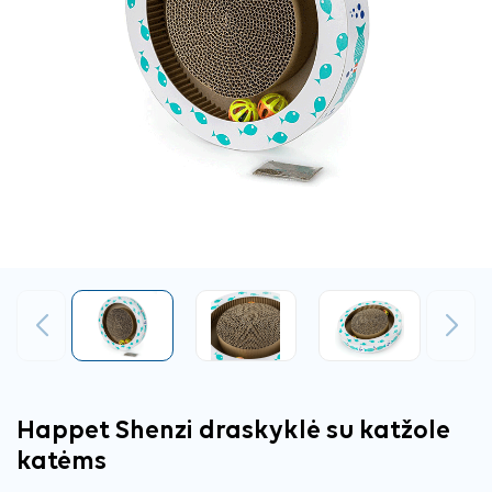
Ankstesnis
Tęsti
Happet Shenzi draskyklė su katžole
katėms