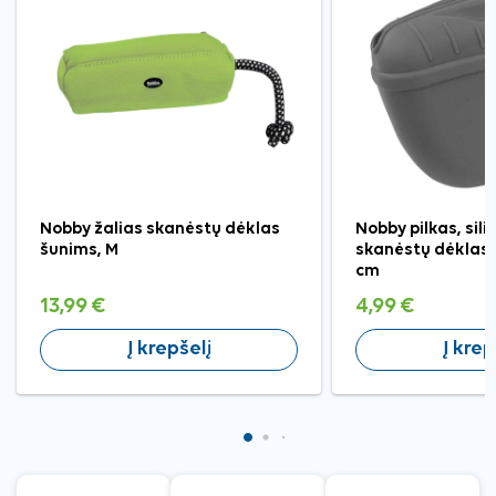
Nobby žalias skanėstų dėklas
Nobby pilkas, sili
šunims, M
skanėstų dėklas,
cm
13,99 €
4,99 €
Į krepšelį
Į krep