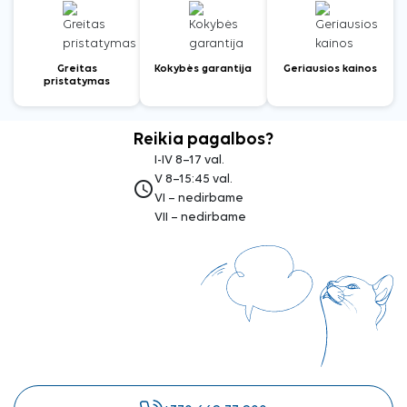
Greitas
Kokybės garantija
Geriausios kainos
pristatymas
Reikia pagalbos?
I-IV 8–17 val.
V 8–15:45 val.
access_time
VI – nedirbame
VII – nedirbame