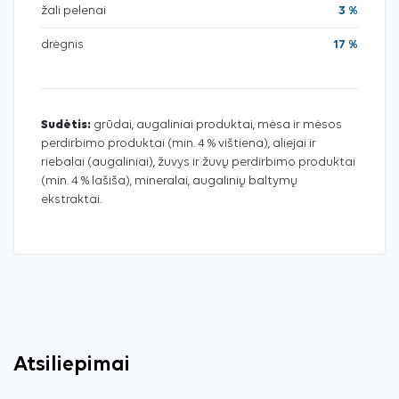
žali pelenai
3 %
drėgnis
17 %
Sudėtis:
grūdai, augaliniai produktai, mėsa ir mėsos
perdirbimo produktai (min. 4 % vištiena), aliejai ir
riebalai (augaliniai), žuvys ir žuvų perdirbimo produktai
(min. 4 % lašiša), mineralai, augalinių baltymų
ekstraktai.
Atsiliepimai