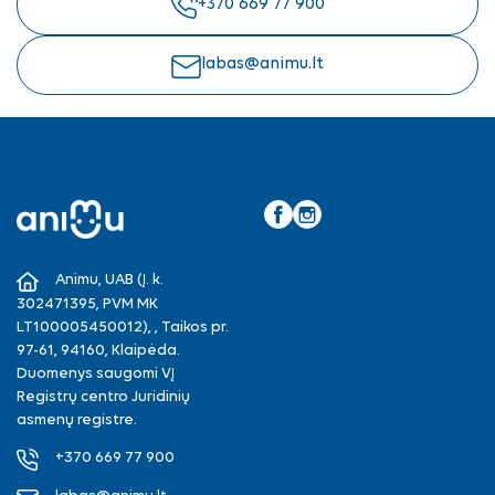
+370 669 77 900
labas@animu.lt
Facebook
Instagram
Animu, UAB (Į. k.
302471395, PVM MK
LT100005450012), , Taikos pr.
97-61, 94160, Klaipėda.
Duomenys saugomi VĮ
Registrų centro Juridinių
asmenų registre.
+370 669 77 900