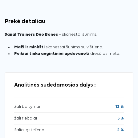
Prekė detaliau
Sanal Trainers Duo Bones
– skanėstai šunims.
Maži ir minkšti
skanėstai šunims su vištiena.
Puikiai tinka augintiniui apdovanoti
dresūros metu!
Analitinės sudedamosios dalys :
žali baltymai
13 %
žali riebalai
5 %
žalia ląsteliena
2 %