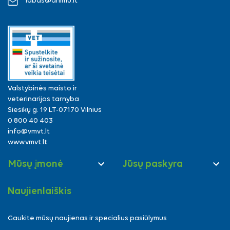
labas@animu.lt
Valstybinės maisto ir
veterinarijos tarnyba
Siesikų g. 19 LT-07170 Vilnius
0 800 40 403
info@vmvt.lt
www.vmvt.lt


Mūsų įmonė
Jūsų paskyra
Naujienlaiškis
Gaukite mūsų naujienas ir specialius pasiūlymus