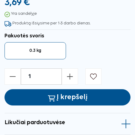
3,69 €
Yra sandėlyje
Produktą išsiųsime per 1-3 darbo dienas.
Pakuotės svoris
0.3 kg
-
+
Į krepšelį
Likučiai parduotuvėse