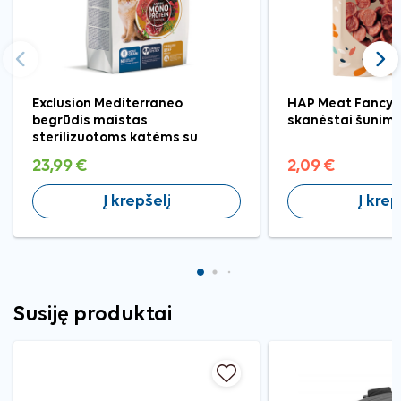
Ankstesnis
Tęst
Exclusion Mediterraneo
HAP Meat Fancy 
begrūdis maistas
skanėstai šunims
sterilizuotoms katėms su
jautiena, 1,5 kg
23,99 €
2,09 €
Į krepšelį
Į krep
Susiję produktai