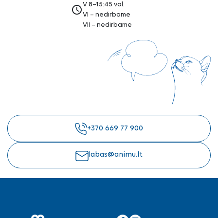
V 8–15:45 val.
access_time
VI – nedirbame
VII – nedirbame
+370 669 77 900
labas@animu.lt