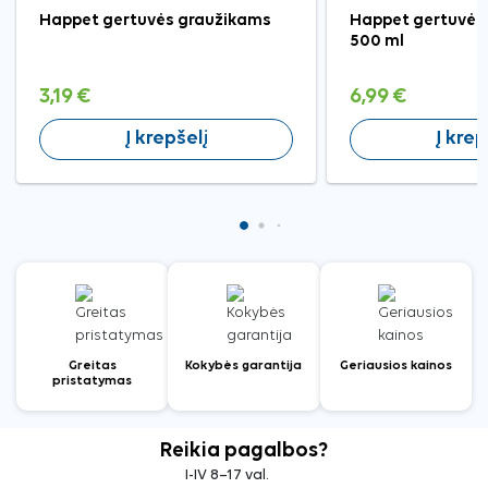
Happet gertuvės graužikams
Happet gertuvė 
500 ml
3,19 €
6,99 €
Į krepšelį
Į krep
Greitas
Kokybės garantija
Geriausios kainos
pristatymas
Reikia pagalbos?
I-IV 8–17 val.