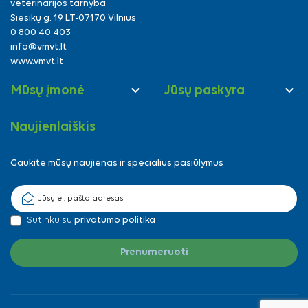
veterinarijos tarnyba
Siesikų g. 19 LT-07170 Vilnius
0 800 40 403
info@vmvt.lt
www.vmvt.lt


Mūsų įmonė
Jūsų paskyra
Naujienlaiškis
Gaukite mūsų naujienas ir specialius pasiūlymus
Sutinku su
privatumo politika