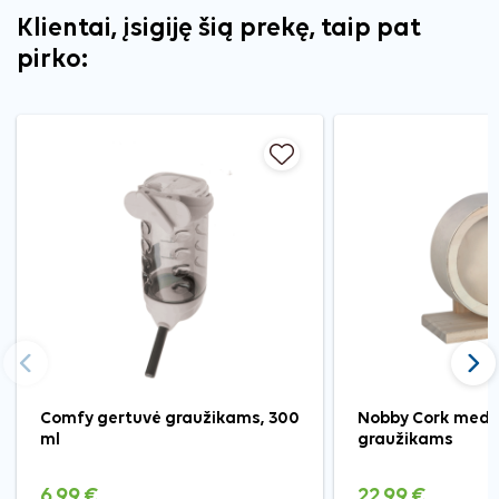
Klientai, įsigiję šią prekę, taip pat
pirko:
Ankstesnis
Tęst
Comfy gertuvė graužikams, 300
Nobby Cork medin
ml
graužikams
6,99 €
22,99 €