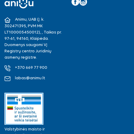
Facebook
Instagram
Animu, UAB (Į. k.
302471395, PVM MK
LT100005450012), , Taikos pr.
97-61, 94160, Klaipėda.
Duomenys saugomi VĮ
Registrų centro Juridinių
asmenų registre.
+370 669 77 900
labas@animu.lt
Valstybinės maisto ir