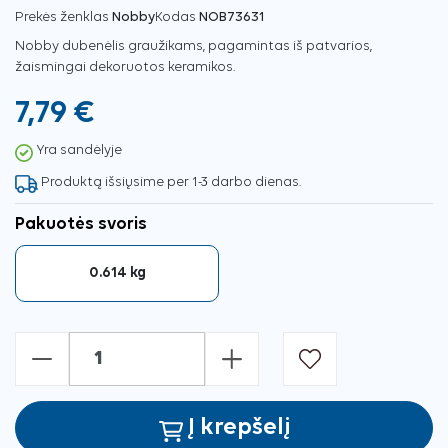
Prekės ženklas
Nobby
Kodas
NOB73631
Nobby dubenėlis graužikams, pagamintas iš patvarios,
žaismingai dekoruotos keramikos.
7,79 €
Yra sandėlyje
Produktą išsiųsime per 1-3 darbo dienas.
Pakuotės svoris
0.614 kg
-
+
Į krepšelį