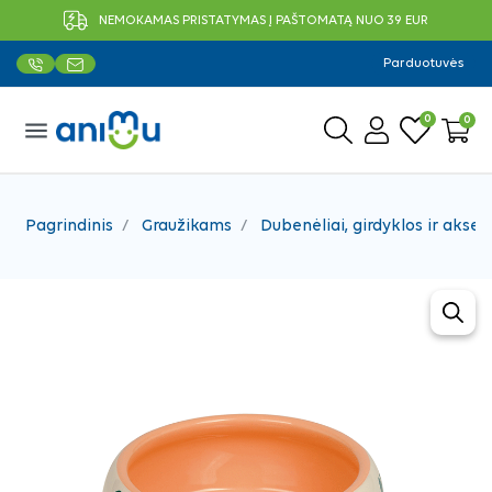
NEMOKAMAS PRISTATYMAS Į PAŠTOMATĄ NUO 39 EUR
Parduotuvės
0
0
menu
Pagrindinis
Graužikams
Dubenėliai, girdyklos ir akses