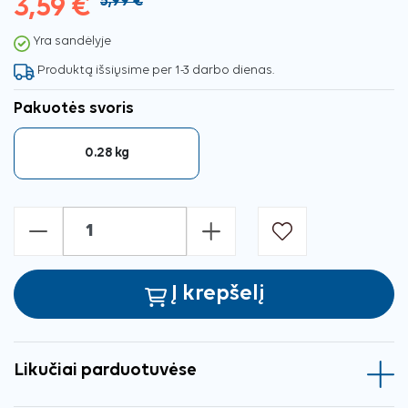
3,59 €
5,99 €
Yra sandėlyje
Produktą išsiųsime per 1-3 darbo dienas.
Pakuotės svoris
0.28 kg
-
+
Į krepšelį
Likučiai parduotuvėse