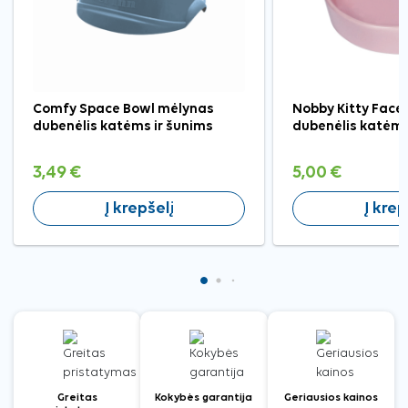
Comfy Space Bowl mėlynas
Nobby Kitty Face 
dubenėlis katėms ir šunims
dubenėlis katėm
3,49 €
5,00 €
Į krepšelį
Į krep
Greitas
Kokybės garantija
Geriausios kainos