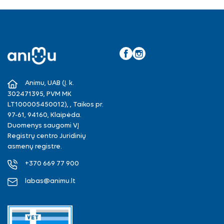
Facebook
Instagram
Animu, UAB (Į. k.
302471395, PVM MK
LT100005450012), , Taikos pr.
97-61, 94160, Klaipėda.
Duomenys saugomi VĮ
Registrų centro Juridinių
asmenų registre.
+370 669 77 900
labas@animu.lt