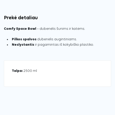
Prekė detaliau
Comfy Space Bowl
– dubenėlis šunims ir katėms.
Pilkos spalvos
dubenėlis augintiniams.
Neslystantis
ir pagamintas iš kokybiško plastiko.
Talpa:
2500 ml