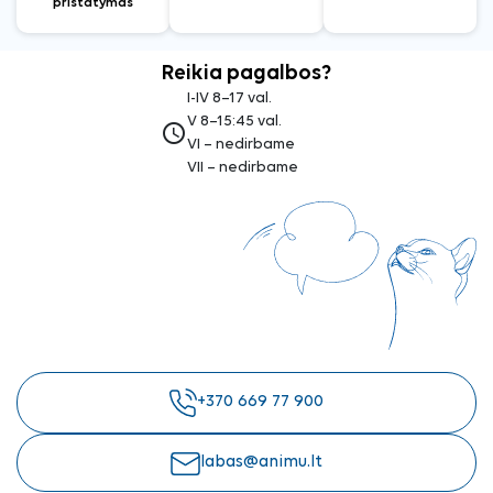
pristatymas
Reikia pagalbos?
I-IV 8–17 val.
V 8–15:45 val.
access_time
VI – nedirbame
VII – nedirbame
+370 669 77 900
labas@animu.lt