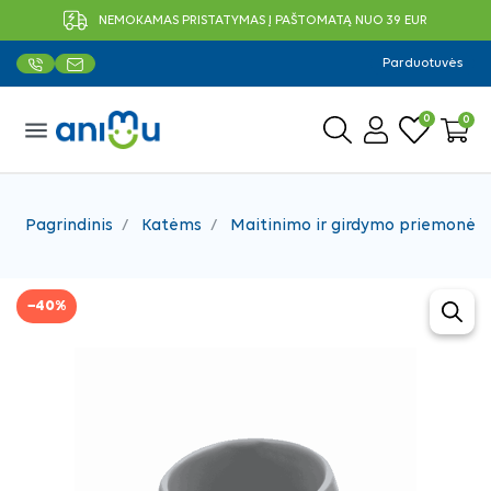
NEMOKAMAS PRISTATYMAS Į PAŠTOMATĄ NUO 39 EUR
Parduotuvės
0
0
menu
Pagrindinis
Katėms
Maitinimo ir girdymo priemonės
−40%