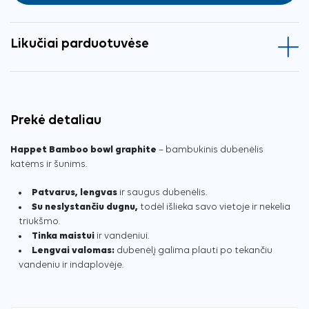
Likučiai parduotuvėse
Prekė detaliau
Happet Bamboo bowl graphite
– bambukinis dubenėlis
katėms ir šunims.
Patvarus, lengvas
ir saugus dubenėlis.
Su neslystančiu dugnu,
todėl išlieka savo vietoje ir nekelia
triukšmo.
Tinka maistui
ir vandeniui.
Lengvai valomas:
dubenėlį galima plauti po tekančiu
vandeniu ir indaplovėje.