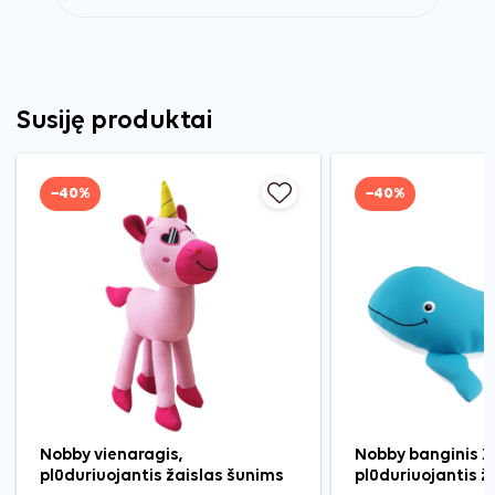
Susiję produktai
−40%
−40%
Nobby vienaragis,
Nobby banginis X
plūduriuojantis žaislas šunims
plūduriuojantis ž