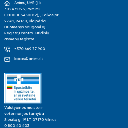
Animu, UAB (Į. k.
302471395, PVM MK
LT100005450012), , Taikos pr.
97-61, 94160, Klaipėda.
Duomenys saugomi VĮ
Registrų centro Juridinių
asmenų registre.
+370 669 77 900
labas@animu.lt
Valstybinės maisto ir
veterinarijos tarnyba
Siesikų g. 19 LT-07170 Vilnius
0 800 40 403