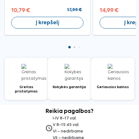
10,79 €
17,99 €
14,99 €
Į krepšelį
Į krep
Greitas
Kokybės garantija
Geriausios kainos
pristatymas
Reikia pagalbos?
I-IV 8–17 val.
V 8–15:45 val.
access_time
VI – nedirbame
VII – nedirbame