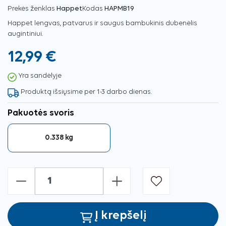
Prekės ženklas
Happet
Kodas
HAPMB19
Happet lengvas, patvarus ir saugus bambukinis dubenėlis
augintiniui.
12,99 €
Yra sandėlyje
Produktą išsiųsime per 1-3 darbo dienas.
Pakuotės svoris
0.338 kg
-
+
Į krepšelį