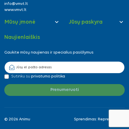
info@vmvt.lt
www.vmvt.lt


Mūsų įmonė
Jūsų paskyra
Naujienlaiškis
Gaukite mūsų naujienas ir specialius pasiūlymus
Sutinku su
privatumo politika
© 2026 Animu
Sprendimas:
Reprezentuok