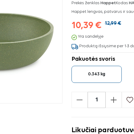
Prekės ženklas
Happet
Kodas
H
Happet lengvas, patvarus ir sau
10,39 €
12,99 €
Yra sandėlyje
Produktą išsiųsime per 1-3 d
Pakuotės svoris
0.343 kg
-
+
Likučiai parduotu