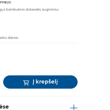
APMB20
gus bambukinis dubenėlis augintiniui.
arbo dienas.
Į krepšelį
vėse