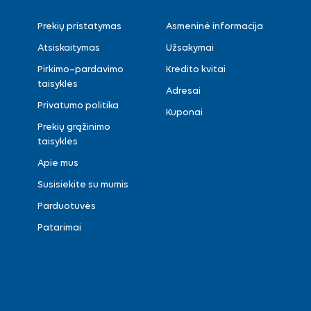
Prekių pristatymas
Asmeninė informacija
Atsiskaitymas
Užsakymai
Pirkimo–pardavimo
Kredito kvitai
taisyklės
Adresai
Privatumo politika
Kuponai
Prekių grąžinimo
taisyklės
Apie mus
Susisiekite su mumis
Parduotuvės
Patarimai