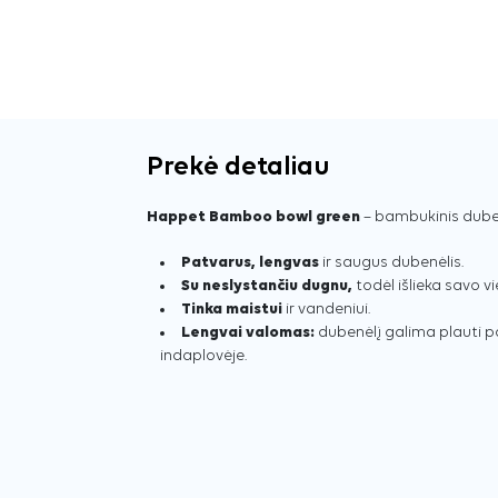
Prekė detaliau
Happet Bamboo bowl green
– bambukinis duben
Patvarus, lengvas
ir saugus dubenėlis.
Su neslystančiu dugnu,
todėl išlieka savo vi
Tinka maistui
ir vandeniui.
Lengvai valomas:
dubenėlį galima plauti po
indaplovėje.