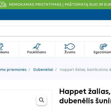
NEMOKAMAS PRISTATYMAS Į PAŠTOMATĄ NUO 39 EU
ikams
Paukščiams
Žuvims
Egzotinia
dymo priemonės
Dubenėliai
Happet žalias, bambukinis du
Happet žalias
dubenėlis šuni