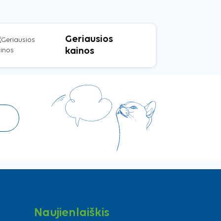
Geriausios
kainos
Naujienlaiškis