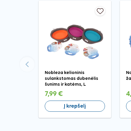
Ankstesnis
Nobleza kelioninis
No
sulankstomas dubenėlis
ža
šunims ir katėms, L
7,99 €
4
Į krepšelį