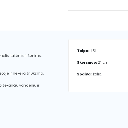
Talpa:
1,5l
ėlis katėms ir šunims.
Skersmuo:
21 cm
etoje ir nekelia triukšmo.
Spalva:
žalia.
 tekančiu vandeniu ir