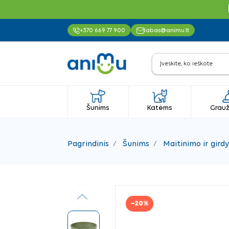
+370 669 77 900
labas@animu.lt
Šunims
Katėms
Grauž
Pagrindinis
Šunims
Maitinimo ir gir
Ankstesnis
−20%