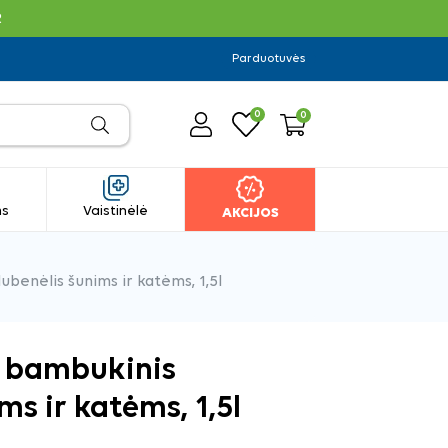
R
Parduotuvės
0
0
ms
Vaistinėlė
AKCIJOS
benėlis šunims ir katėms, 1,5l
, bambukinis
ms ir katėms, 1,5l