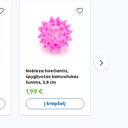
−20%
Nauja
Tęsti
Nobleza šviečiantis,
Happet mi
spygliuotas kamuoliukas
kamuoliuka
šunims, 3,8 cm
katėms, 4 
1,99 €
1,59 €
Į krepšelį
Į 