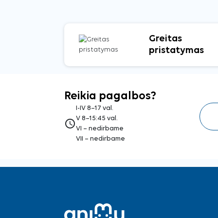
Greitas
pristatymas
Reikia pagalbos?
I-IV 8–17 val.
V 8–15:45 val.
access_time
VI – nedirbame
VII – nedirbame