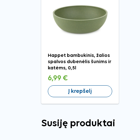
Happet bambukinis, žalios
spalvos dubenėlis šunims ir
katėms, 0,5l
6,99 €
Į krepšelį
Susiję produktai