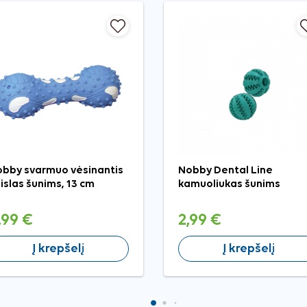
bby svarmuo vėsinantis
Nobby Dental Line
islas šunims, 13 cm
kamuoliukas šunims
,99 €
2,99 €
Į krepšelį
Į krepšelį