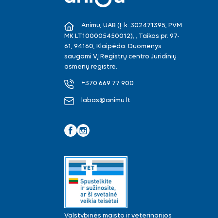
Animu, UAB (Į. k. 302471395, PVM
MK LT100005450012), , Taikos pr. 97-
61, 94160, Klaipėda. Duomenys
saugomi VĮ Registrų centro Juridinių
asmenų registre.
+370 669 77 900
labas@animu.lt
Facebook
Instagram
Valstybinės maisto ir veterinarijos