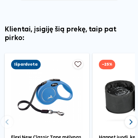
Klientai, įsigiję šią prekę, taip pat
pirko:
Išparduota
−25%
Ankstesnis
Tęst
Flexi New Classic Tape mėlynas
Happet juodi, keli