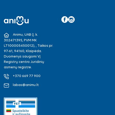
Facebook
Instagram
Animu, UAB (Į. k.
302471395, PVM MK
LT100005450012), , Taikos pr.
97-61, 94160, Klaipėda.
Duomenys saugomi VĮ
Registrų centro Juridinių
asmenų registre.
+370 669 77 900
labas@animu.lt