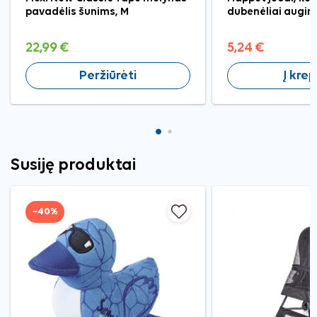
pavadėlis šunims, M
dubenėliai augin
22,99 €
5,24 €
Peržiūrėti
Į krep
Susiję produktai
−40%