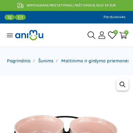
NEMOKAMAS PRISTATYMAS Į PAŠTOMATĄ NUO 39 EUR
Parduotuvės
0
0
menu
Pagrindinis
Šunims
Maitinimo ir girdymo priemonės