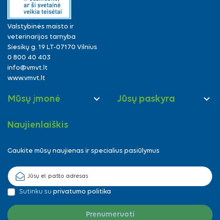
Valstybinės maisto ir
veterinarijos tarnyba
Siesikų g. 19 LT-07170 Vilnius
0 800 40 403
info@vmvt.lt
www.vmvt.lt


Mūsų įmonė
Jūsų paskyra
Naujienlaiškis
Gaukite mūsų naujienas ir specialius pasiūlymus
Sutinku su
privatumo politika