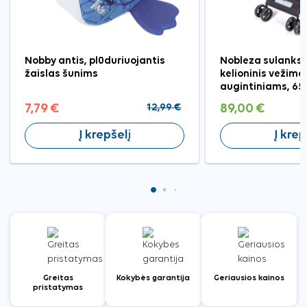
Nobby antis, plūduriuojantis
Nobleza sulanks
žaislas šunims
kelioninis vežimėl
augintiniams, 6
7,79 €
12,99 €
89,00 €
Į krepšelį
Į krep
Greitas
Kokybės garantija
Geriausios kainos
pristatymas