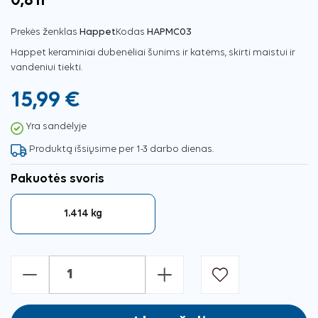
0,81l
Prekės ženklas
Happet
Kodas
HAPMC03
Happet keraminiai dubenėliai šunims ir katėms, skirti maistui ir
vandeniui tiekti.
15,99 €
Yra sandėlyje
Produktą išsiųsime per 1-3 darbo dienas.
Pakuotės svoris
1.414 kg
-
+