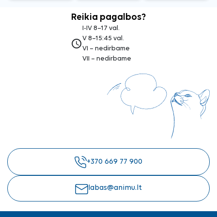
Reikia pagalbos?
I-IV 8–17 val.
V 8–15:45 val.
access_time
VI – nedirbame
VII – nedirbame
+370 669 77 900
labas@animu.lt