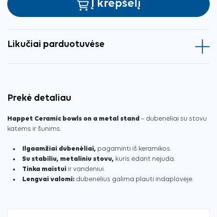
Į krepšelį
Likučiai parduotuvėse
Prekė detaliau
Happet Ceramic bowls on a metal stand
– dubenėliai su stovu
katėms ir šunims.
Ilgaamžiai dubenėliai,
pagaminti iš keramikos.
Su stabiliu, metaliniu stovu,
kuris ėdant nejuda.
Tinka maistui
ir vandeniui.
Lengvai valomi:
dubenėlius galima plauti indaplovėje.