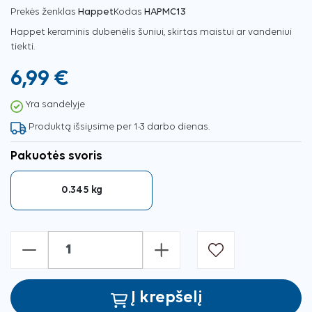
Prekės ženklas
Happet
Kodas
HAPMC13
Happet keraminis dubenėlis šuniui, skirtas maistui ar vandeniui
tiekti.
6,99 €
Yra sandėlyje
Produktą išsiųsime per 1-3 darbo dienas.
Pakuotės svoris
0.345 kg
-
+
Į krepšelį