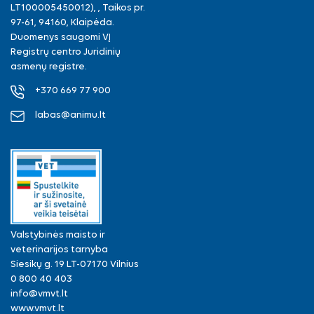
LT100005450012), , Taikos pr.
97-61, 94160, Klaipėda.
Duomenys saugomi VĮ
Registrų centro Juridinių
asmenų registre.
+370 669 77 900
labas@animu.lt
Valstybinės maisto ir
veterinarijos tarnyba
Siesikų g. 19 LT-07170 Vilnius
0 800 40 403
info@vmvt.lt
www.vmvt.lt