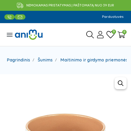
NEMOKAMAS PRISTATYMAS Į PAŠTOMATĄ NUO 39 EUR
Parduotuvės
0
0
menu
Pagrindinis
Šunims
Maitinimo ir girdymo priemonės