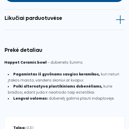
Likučiai parduotuvėse
Prekė detaliau
Happet Ceramic bowl
– dubenėlis šunims.
Pagamintas iš gyvūnams saugios keramikos,
kuri neturi
įtakos maisto, vandens skoniui ar kvapui.
Puiki alternatyva plastikiniams dubenėliams,
kurie
braižosi, ėdant juda ir neatrodo taip estetiškai.
Lengvai valomas:
dubenėlį galima plauti indaplovėje.
Talpa:
0,3 l