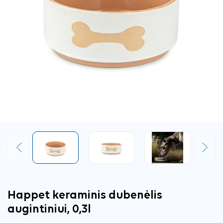
Ankstesnis
Tęsti
Happet keraminis dubenėlis
augintiniui, 0,3l