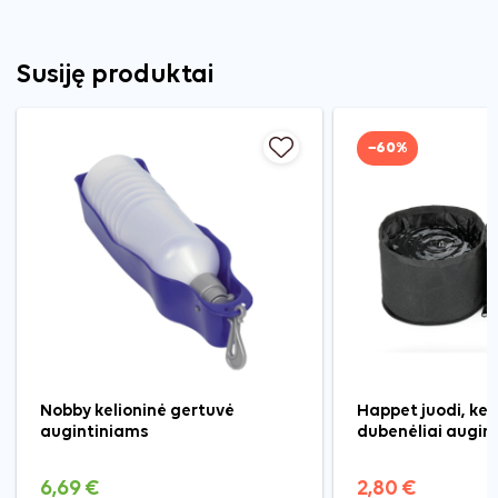
Susiję produktai
−60%
Nobby kelioninė gertuvė
Happet juodi, keli
augintiniams
dubenėliai augin
6,69 €
2,80 €