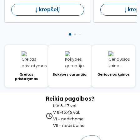
Į krepšelį
Į krep
Greitas
Kokybės garantija
Geriausios kainos
pristatymas
Reikia pagalbos?
I-IV 8–17 val.
V 8–15:45 val.
access_time
VI – nedirbame
VII – nedirbame