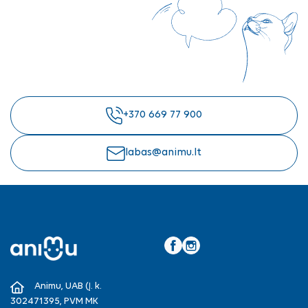
+370 669 77 900
labas@animu.lt
Facebook
Instagram
Animu, UAB (Į. k.
302471395, PVM MK