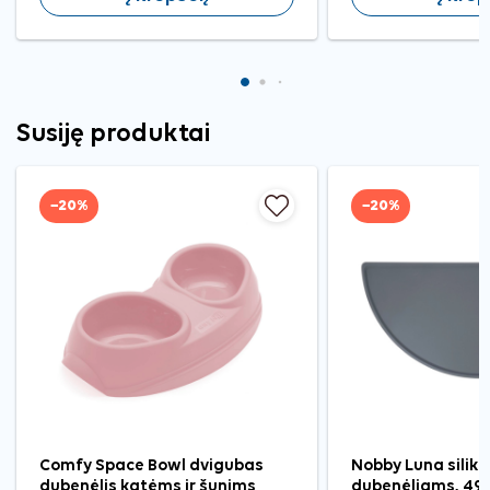
Susiję produktai
−20%
−20%
Comfy Space Bowl dvigubas
Nobby Luna silikon
dubenėlis katėms ir šunims
dubenėliams, 49