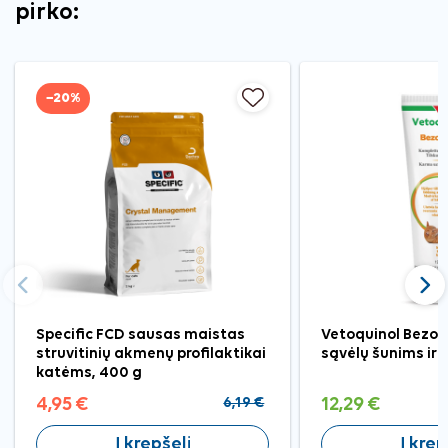
pirko:
−20%
Ankstesnis
Tęst
Specific FCD sausas maistas
Vetoquinol Bezo-
struvitinių akmenų profilaktikai
sąvėlų šunims ir 
katėms, 400 g
4,95 €
6,19 €
12,29 €
Į krepšelį
Į krep