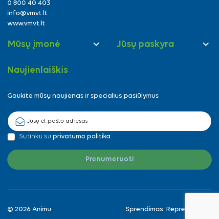
0 800 40 403
info@vmvt.lt
www.vmvt.lt


Mūsų įmonė
Jūsų paskyra
Naujienlaiškis
Gaukite mūsų naujienas ir specialius pasiūlymus
Sutinku su
privatumo politika
© 2026 Animu
Sprendimas:
Reprezentuok