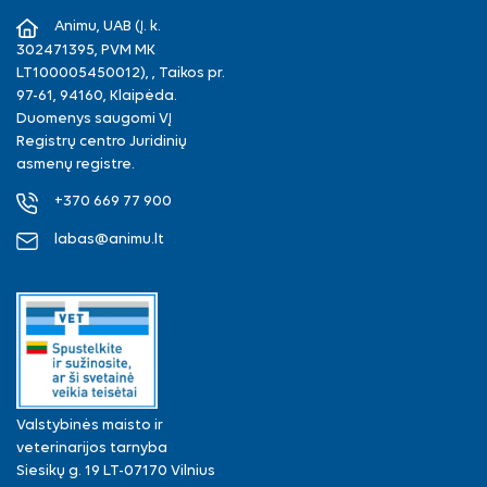
Animu, UAB (Į. k.
302471395, PVM MK
LT100005450012), , Taikos pr.
97-61, 94160, Klaipėda.
Duomenys saugomi VĮ
Registrų centro Juridinių
asmenų registre.
+370 669 77 900
labas@animu.lt
Valstybinės maisto ir
veterinarijos tarnyba
Siesikų g. 19 LT-07170 Vilnius