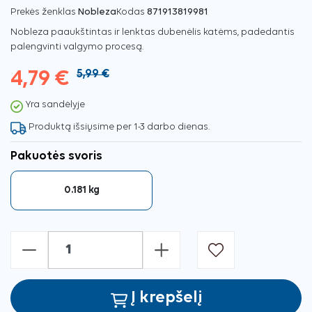
Prekės ženklas
Nobleza
Kodas
871913819981
Nobleza paaukštintas ir lenktas dubenėlis katėms, padedantis
palengvinti valgymo procesą.
4,79 €
5,99 €
Yra sandėlyje
Produktą išsiųsime per 1-3 darbo dienas.
Pakuotės svoris
0.181 kg
-
+
Į krepšelį