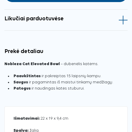
Likučiai parduotuvėse
Prekė detaliau
Nobleza Cat Elevated Bowl
– dubenėlis katėms.
Paaukštintas
ir pakreiptas 15 laipsnių kampu.
Saugus
ir pagamintas iš maistui tinkamų medžiagų.
Patogus
ir naudingas katės stuburui.
Išmatavimai:
22 x 19 x 9,4 cm
Spalva:
žalia.