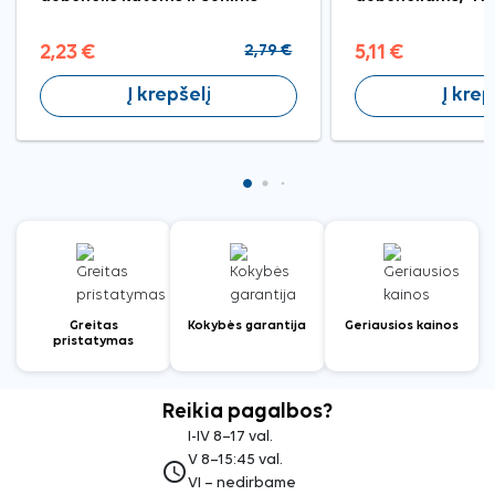
2,23 €
2,79 €
5,11 €
Į krepšelį
Į krep
Greitas
Kokybės garantija
Geriausios kainos
pristatymas
Reikia pagalbos?
I-IV 8–17 val.
V 8–15:45 val.
access_time
VI – nedirbame