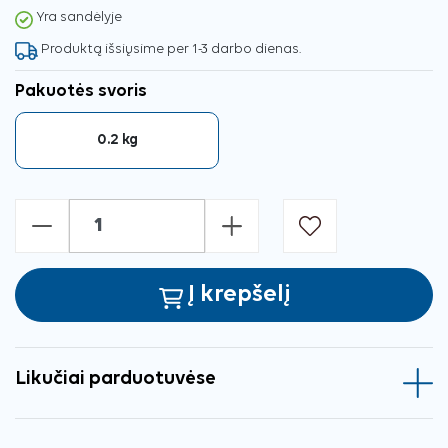
Yra sandėlyje
Produktą išsiųsime per 1-3 darbo dienas.
Pakuotės svoris
0.2 kg
-
+
Į krepšelį
Likučiai parduotuvėse