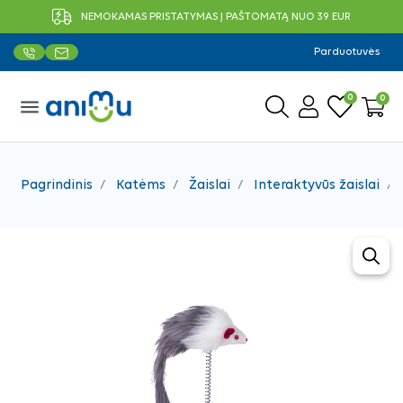
NEMOKAMAS PRISTATYMAS Į PAŠTOMATĄ NUO 39 EUR
Parduotuvės
0
0
menu
Pagrindinis
Katėms
Žaislai
Interaktyvūs žaislai