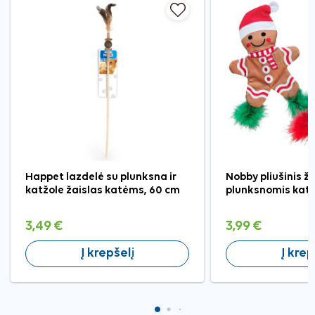
Happet lazdelė su plunksna ir
Nobby pliušinis ž
katžole žaislas katėms, 60 cm
plunksnomis katė
3,49 €
3,99 €
Į krepšelį
Į krep