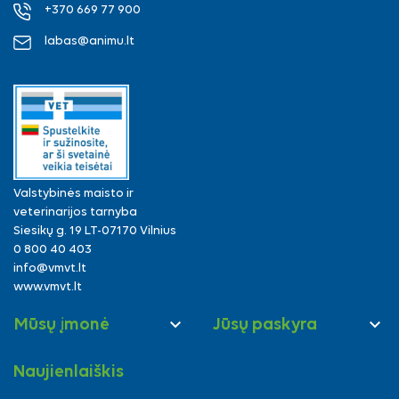
+370 669 77 900
labas@animu.lt
Valstybinės maisto ir
veterinarijos tarnyba
Siesikų g. 19 LT-07170 Vilnius
0 800 40 403
info@vmvt.lt
www.vmvt.lt


Mūsų įmonė
Jūsų paskyra
Naujienlaiškis