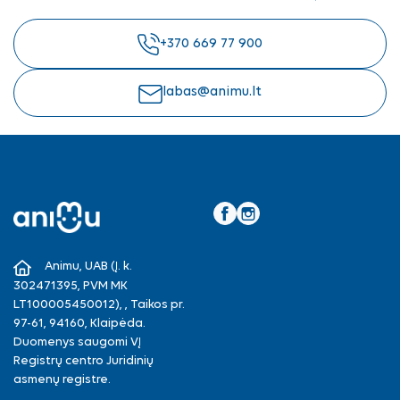
+370 669 77 900
labas@animu.lt
Facebook
Instagram
Animu, UAB (Į. k.
302471395, PVM MK
LT100005450012), , Taikos pr.
97-61, 94160, Klaipėda.
Duomenys saugomi VĮ
Registrų centro Juridinių
asmenų registre.