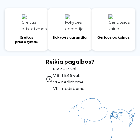
Greitas
Kokybės garantija
Geriausios kainos
pristatymas
Reikia pagalbos?
I-IV 8–17 val.
V 8–15:45 val.
access_time
VI – nedirbame
VII – nedirbame