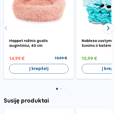
Ankstesnis
Tęst
Happet rožinis guolis
Nobleza uostymo 
augintiniui, 40 cm
šunims ir katėms
14,99 €
19,99 €
10,99 €
Į krepšelį
Į krep
Susiję produktai