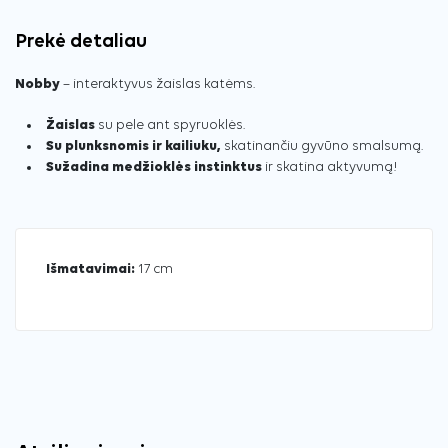
Prekė detaliau
Nobby
– interaktyvus žaislas katėms.
Žaislas
su pele ant spyruoklės.
Su plunksnomis ir kailiuku,
skatinančiu gyvūno smalsumą.
Sužadina medžioklės instinktus
ir skatina aktyvumą!
Išmatavimai:
17 cm