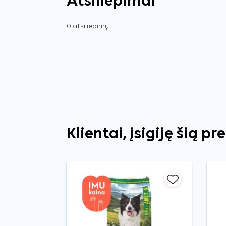
Atsiliepimai
0 atsiliepimų
Klientai, įsigiję šią pr