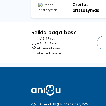
Greitas
pristatymas
Reikia pagalbos?
I-IV 8–17 val.
V 8–15:45 val.
access_time
VI – nedirbame
VII – nedirbame
Animu, UAB (Į. k. 302471395, PVM