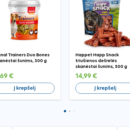
nal Trainers Duo Bones
Happet Happ Snack
anėstai šunims, 300 g
triušienos dešrelės
skanėstai šunims, 500 g
,69 €
14,99 €
Į krepšelį
Į krepšelį