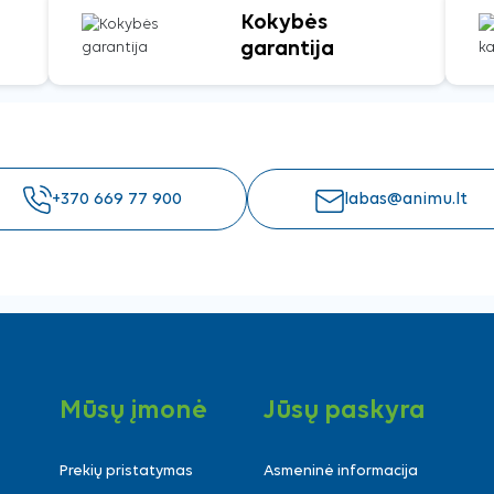
Kokybės
garantija
+370 669 77 900
labas@animu.lt
Mūsų įmonė
Jūsų paskyra
Prekių pristatymas
Asmeninė informacija