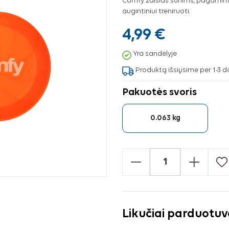
Comfy žaislas šunims, pagamintas 
augintiniui treniruoti.
4,99 €
Yra sandėlyje
Produktą išsiųsime per 1-3 d
Pakuotės svoris
0.063 kg
-
+
Likučiai parduotu