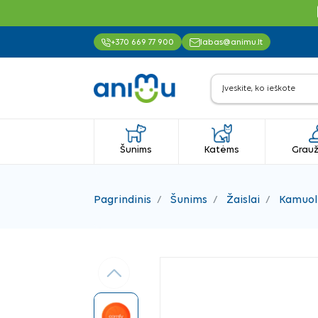
+370 669 77 900
labas@animu.lt
Šunims
Katėms
Grauž
Pagrindinis
Šunims
Žaislai
Kamuoli
Ankstesnis