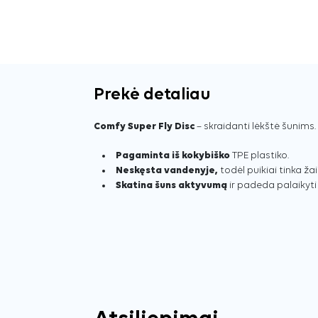
Prekė detaliau
Comfy Super Fly Disc
– skraidanti lėkštė šunims.
Pagaminta iš kokybiško
TPE plastiko.
Neskęsta vandenyje,
todėl puikiai tinka 
Skatina šuns aktyvumą
ir padeda palaikyti