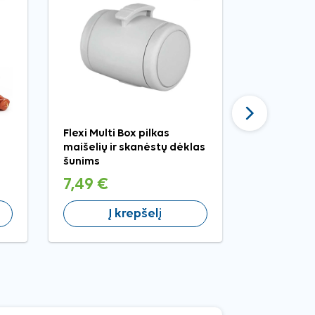
Tęsti
Flexi Multi Box pilkas
Nobby žali
maišelių ir skanėstų dėklas
dėklas šun
šunims
7,49 €
14,99 €
Į krepšelį
Į 