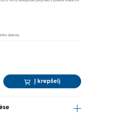
iš tvirto, kokybiško plastiko ir puikiai tinkantis
arbo dienas.
Į krepšelį
vėse