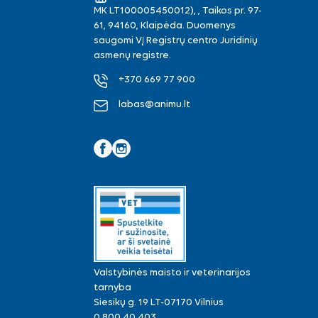
MK LT100005450012), , Taikos pr. 97-
61, 94160, Klaipėda. Duomenys
saugomi VĮ Registrų centro Juridinių
asmenų registre.
+370 669 77 900
labas@animu.lt
Facebook
Instagram
Valstybinės maisto ir veterinarijos
tarnyba
Siesikų g. 19 LT-07170 Vilnius
0 800 40 403