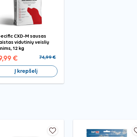
ecific CXD-M sausas
istas vidutinių veislių
nims, 12 kg
9,99 €
74,99 €
Į krepšelį