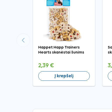
Ankstesnis
Happet Happ Trainers
Sa
Hearts skanėstai šunims
sk
2,39 €
3
Į krepšelį