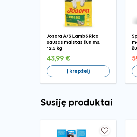
Josera A/S Lamb&Rice
Sp
sausas maistas šunims,
ma
12,5 kg
šu
43,99 €
5
Į krepšelį
Susiję produktai