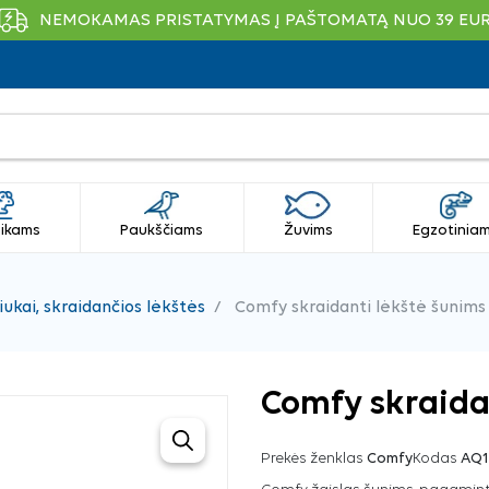
NEMOKAMAS PRISTATYMAS Į PAŠTOMATĄ NUO 39 EU
ikams
Paukščiams
Žuvims
Egzotinia
ukai, skraidančios lėkštės
Comfy skraidanti lėkštė šunims
Comfy skraida
Prekės ženklas
Comfy
Kodas
AQ1