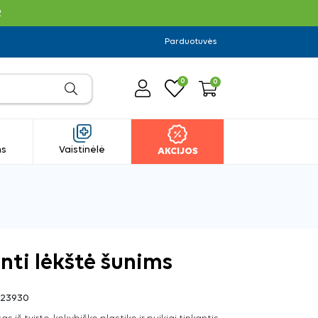
R
Parduotuvės
0
0
ms
Vaistinėlė
AKCIJOS
nti lėkštė šunims
23930