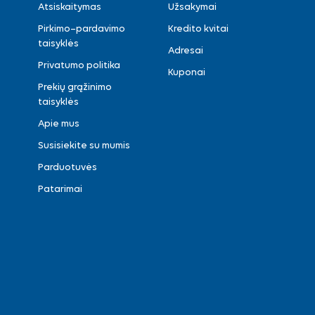
Atsiskaitymas
Užsakymai
Pirkimo–pardavimo
Kredito kvitai
taisyklės
Adresai
Privatumo politika
Kuponai
Prekių grąžinimo
taisyklės
Apie mus
Susisiekite su mumis
Parduotuvės
Patarimai