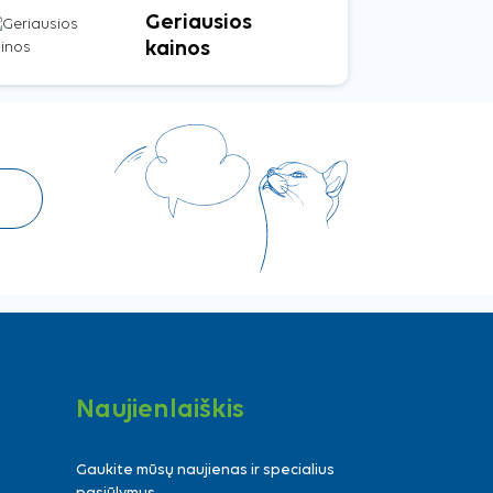
Geriausios
kainos
Naujienlaiškis
Gaukite mūsų naujienas ir specialius