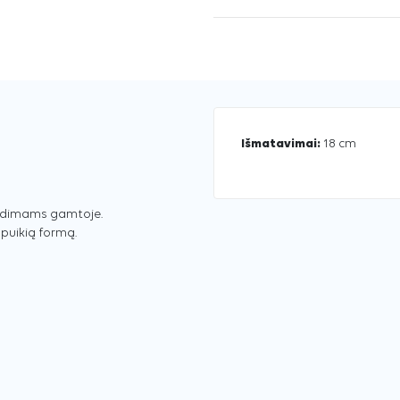
Išmatavimai:
18 cm
žaidimams gamtoje.
 puikią formą.