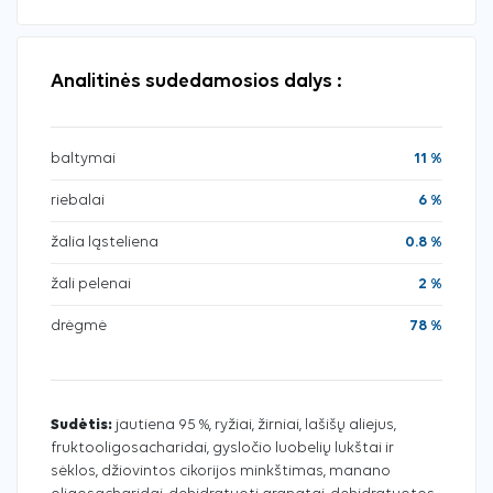
Analitinės sudedamosios dalys :
baltymai
11 %
riebalai
6 %
žalia ląsteliena
0.8 %
žali pelenai
2 %
drėgmė
78 %
Sudėtis:
jautiena 95 %, ryžiai, žirniai, lašišų aliejus,
fruktooligosacharidai, gysločio luobelių lukštai ir
sėklos, džiovintos cikorijos minkštimas, manano