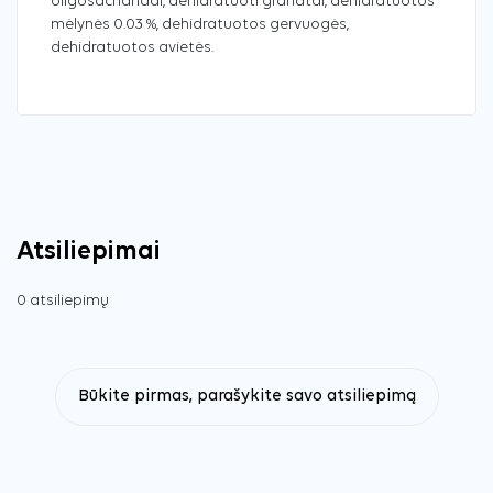
oligosacharidai, dehidratuoti granatai, dehidratuotos
mėlynės 0.03 %, dehidratuotos gervuogės,
dehidratuotos avietės.
Atsiliepimai
0 atsiliepimų
Būkite pirmas, parašykite savo atsiliepimą