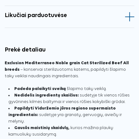
Likučiai parduotuvėse
Prekė detaliau
Exclusion Mediterraneo Noble grain Cat Sterilized Beef All
breeds
– konservai sterilizuotoms katėms, papildyti šlapimo
takų veiklai naudingais ingredientais.
Padeda palaikyti sveiką
šlapimo takų veiklą.
Nedidelis ingredientų skaičius:
sudėtyje tik vienos rūšies
gyvūninės kilmės baltymai ir vienos rūšies kokybiški grūdai.
Papildyti Viduržemio jūros regiono supermaisto
ingredientais:
sudėtyje yra granatų, gervuogių, aviečių ir
mėlynių.
Gausūs maistinių skaidulų,
kurios mažina plaukų
kamuoliukų susidarymą.