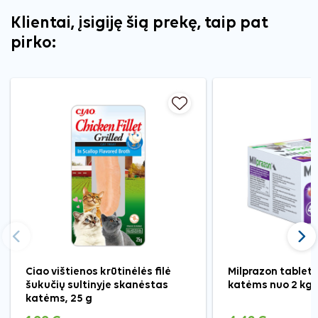
Klientai, įsigiję šią prekę, taip pat
pirko:
Ankstesnis
Tęst
Ciao vištienos krūtinėlės filė
Milprazon tablet
šukučių sultinyje skanėstas
katėms nuo 2 kg, 
katėms, 25 g