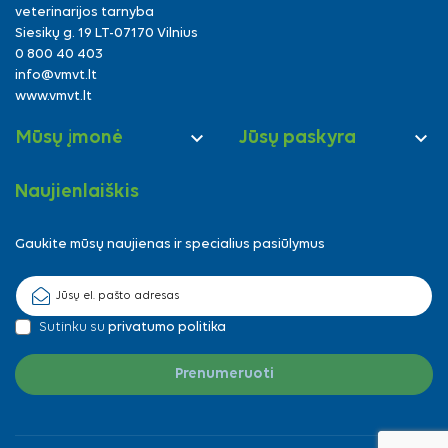
veterinarijos tarnyba
Siesikų g. 19 LT-07170 Vilnius
0 800 40 403
info@vmvt.lt
www.vmvt.lt


Mūsų įmonė
Jūsų paskyra
Naujienlaiškis
Gaukite mūsų naujienas ir specialius pasiūlymus
Sutinku su
privatumo politika