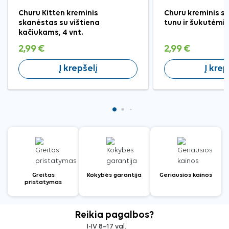
Churu Kitten kreminis
Churu kreminis s
skanėstas su vištiena
tunu ir šukutėmis
kačiukams, 4 vnt.
2,99 €
2,99 €
Į krepšelį
Į krep
Greitas
Kokybės garantija
Geriausios kainos
pristatymas
Reikia pagalbos?
I-IV 8–17 val.