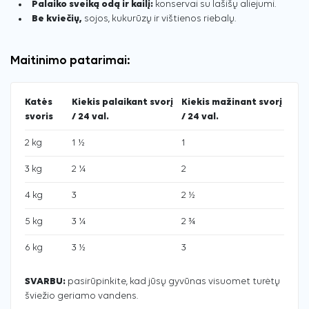
Palaiko sveiką odą ir kailį:
konservai su lašišų aliejumi.
Be kviečių,
sojos, kukurūzų ir vištienos riebalų.
Maitinimo patarimai:
Katės
Kiekis palaikant svorį
Kiekis mažinant svorį
svoris
/ 24 val.
/ 24 val.
2 kg
1 ½
1
3 kg
2 ¼
2
4 kg
3
2 ½
5 kg
3 ¼
2 ¾
6 kg
3 ½
3
SVARBU:
pasirūpinkite, kad jūsų gyvūnas visuomet turėtų
šviežio geriamo vandens.