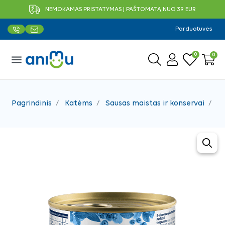
NEMOKAMAS PRISTATYMAS Į PAŠTOMATĄ NUO 39 EUR
Parduotuvės
0
0
menu
Pagrindinis
Katėms
Sausas maistas ir konservai
Ko