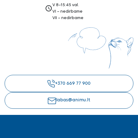
V 8–15:45 val.
access_time
VI – nedirbame
VII – nedirbame
+370 669 77 900
labas@animu.lt