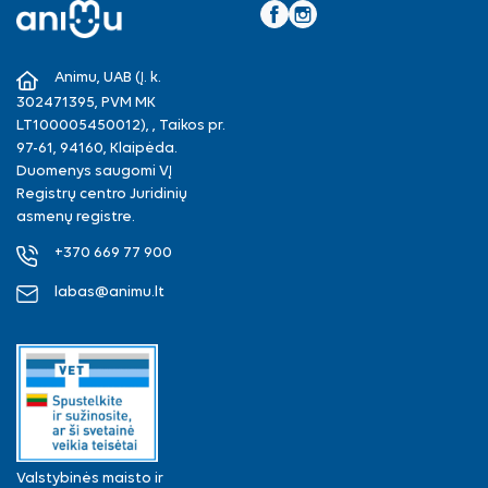
Facebook
Instagram
Animu, UAB (Į. k.
302471395, PVM MK
LT100005450012), , Taikos pr.
97-61, 94160, Klaipėda.
Duomenys saugomi VĮ
Registrų centro Juridinių
asmenų registre.
+370 669 77 900
labas@animu.lt
Valstybinės maisto ir