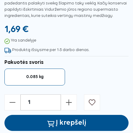
padedantis palaikyti sveiką šlapimo takų veiklą. Kačių konservai
papildyti išskirtiniais Viduržemio jūros regiono supermaisto
ingredientais, kurie suteikia vertingų maistinių medžiagų.
1,69 €
Yra sandėlyje
Produktą išsiųsime per 1-3 darbo dienas.
Pakuotės svoris
0.085 kg
-
+
Į krepšelį