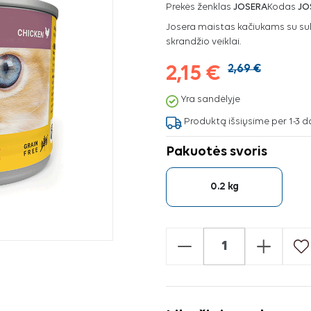
Prekės ženklas
JOSERA
Kodas
JO
Josera maistas kačiukams su sul
skrandžio veiklai.
2,15 €
2,69 €
Yra sandėlyje
Produktą išsiųsime per 1-3 d
Pakuotės svoris
0.2 kg
-
+