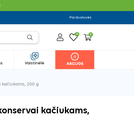
R
Parduotuvės
0
0
ms
Vaistinėlė
AKCIJOS
 kačiukams, 200 g
 konservai kačiukams,