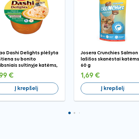
ao Dashi Delights plėšyta
Josera Crunchies Salmon
štiena su bonito
lašišos skanėstai katėms
ibsniais sultinyje katėms,
60 g
 g
,99 €
1,69 €
Į krepšelį
Į krepšelį