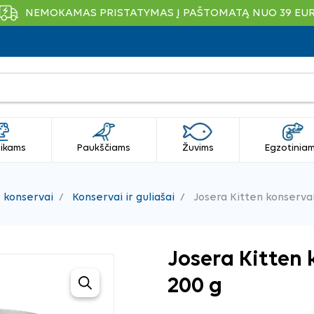
NEMOKAMAS PRISTATYMAS Į PAŠTOMATĄ NUO 39 EU
ikams
Paukščiams
Žuvims
Egzotinia
r konservai
Konservai ir guliašai
Josera Kitten konservai
Josera Kitten
200 g