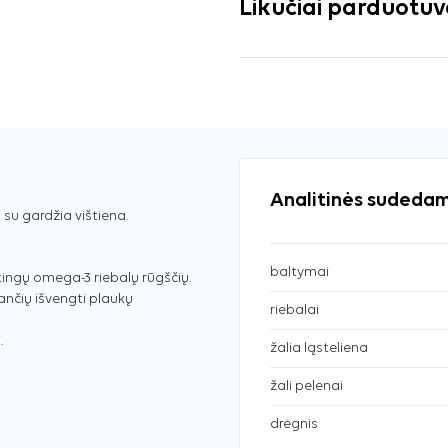
Likučiai parduotu
Analitinės sudedam
su gardžia vištiena.
baltymai
tingų omega-3 riebalų rūgščių.
čių išvengti plaukų
riebalai
.
žalia ląsteliena
žali pelenai
drėgnis