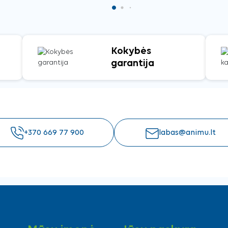
Kokybės
garantija
+370 669 77 900
labas@animu.lt