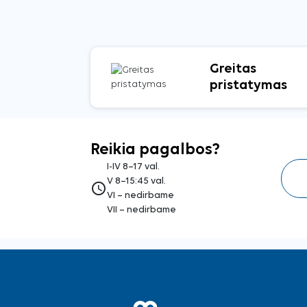
Greitas
pristatymas
Reikia pagalbos?
I-IV 8–17 val.
V 8–15:45 val.
access_time
VI – nedirbame
VII – nedirbame