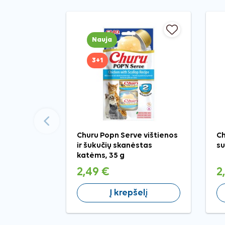
Nauja
3+1
Ankstesnis
Churu Popn Serve vištienos
Ch
ir šukučių skanėstas
su
katėms, 35 g
2,49 €
2
Į krepšelį