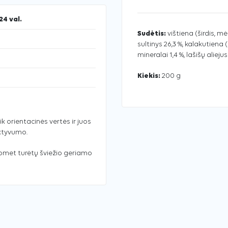
24 val.
Sudėtis:
vištiena (širdis, m
sultinys 26,3 %, kalakutiena 
mineralai 1,4 %, lašišų aliejus
Kiekis:
200 g
ik orientacinės vertės ir juos
aktyvumo.
uomet turėtų šviežio geriamo