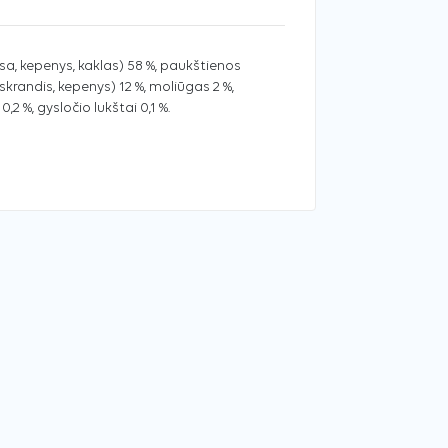
ėsa, kepenys, kaklas) 58 %, paukštienos
(skrandis, kepenys) 12 %, moliūgas 2 %,
 0,2 %, gysločio lukštai 0,1 %.