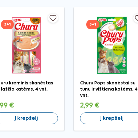
3+1
3+1
uru kreminis skanėstas
Churu Pops skanėstai su
 lašiša katėms, 4 vnt.
tunu ir vištiena katėms, 4
vnt.
,99 €
2,99 €
Į krepšelį
Į krepšelį