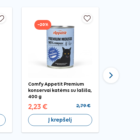
−20%
−20%
Tęsti
Comfy Appetit Premium
Carnilove 
konservai katėms su lašiša,
konservuo
400 g
antiena ir
85 g
2,23 €
2,79 €
1,19 €
Į krepšelį
Į 