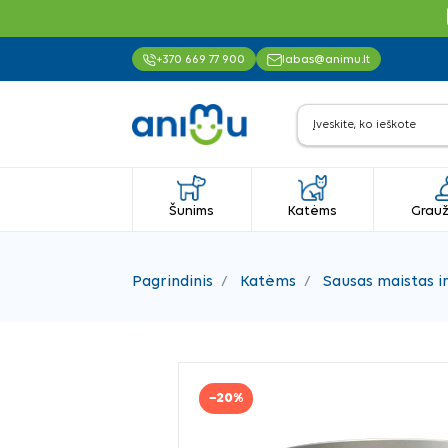
+370 669 77 900
labas@animu.lt
Šunims
Katėms
Grauž
Pagrindinis
Katėms
Sausas maistas i
−20%