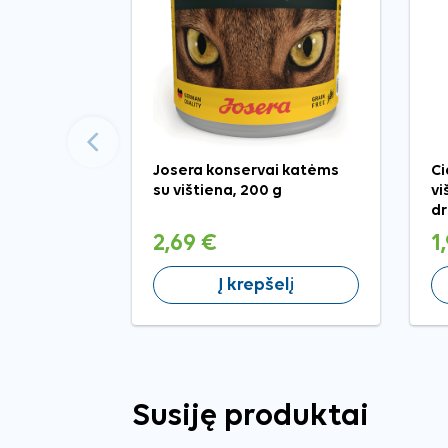
Ankstesnis
Josera konservai katėms
Ci
su vištiena, 200 g
vi
dr
70
2,69 €
1
Į krepšelį
Susiję produktai