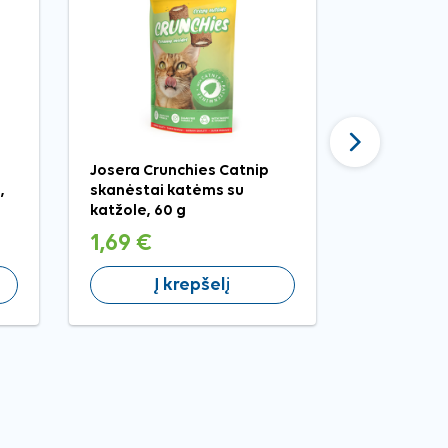
Tęsti
Josera Crunchies Catnip
Exclusion 
,
skanėstai katėms su
maistas k
katžole, 60 g
vištiena, 3
1,69 €
5,03 €
Į krepšelį
Į 