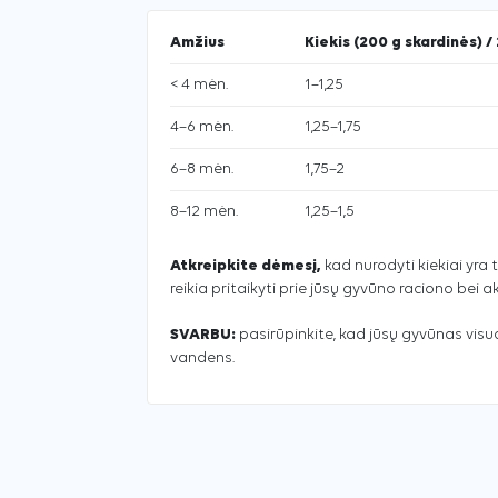
Amžius
Kiekis (200 g skardinės) / 
< 4 mėn.
1–1,25
4–6 mėn.
1,25–1,75
6–8 mėn.
1,75–2
8–12 mėn.
1,25–1,5
Atkreipkite dėmesį,
kad nurodyti kiekiai yra t
reikia pritaikyti prie jūsų gyvūno raciono bei 
SVARBU:
pasirūpinkite, kad jūsų gyvūnas vis
vandens.