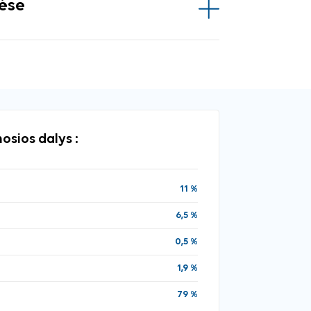
vėse
osios dalys :
11 %
6,5 %
0,5 %
1,9 %
79 %