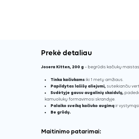
Prekė detaliau
Josera Kitten, 200 g
– begrūdis kačiukų maistas 
Tinka kačiukams
iki 1 metų amžiaus.
Papildytas lašišų aliejumi,
suteikiančiu ver
Sudėtyje gausu augalinių skaidulų,
padedan
kamuoliukų formavimosi skrandyje.
Palaiko sveiką kačiuko augimą
ir vystymąsi
Be grūdų.
Maitinimo patarimai: