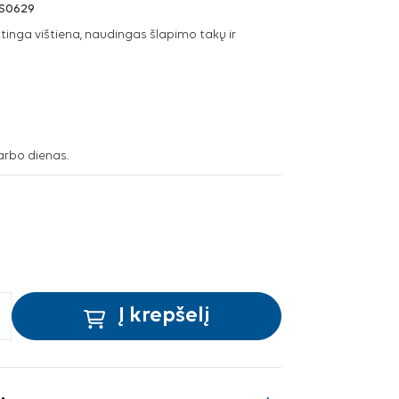
S0629
tinga vištiena, naudingas šlapimo takų ir
arbo dienas.
Į krepšelį