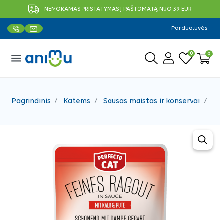
NEMOKAMAS PRISTATYMAS Į PAŠTOMATĄ NUO 39 EUR
Parduotuvės
0
0
menu
Pagrindinis
Katėms
Sausas maistas ir konservai
Ko