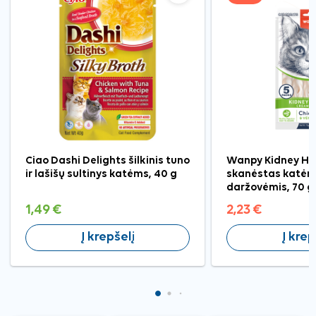
Ciao Dashi Delights šilkinis tuno
Wanpy Kidney Hea
ir lašišų sultinys katėms, 40 g
skanėstas katėms
daržovėmis, 70 g
1,49 €
2,23 €
Į krepšelį
Į krep