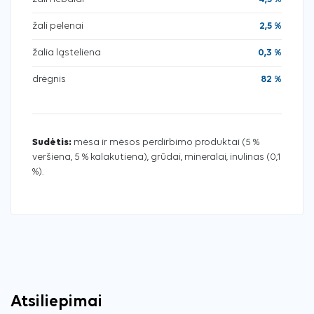
žali pelenai
2,5 %
žalia ląsteliena
0,3 %
drėgnis
82 %
Sudėtis:
mėsa ir mėsos perdirbimo produktai (5 %
veršiena, 5 % kalakutiena), grūdai, mineralai, inulinas (0,1
%).
Atsiliepimai