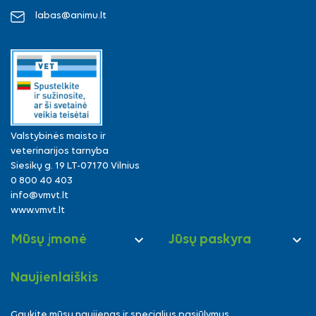
labas@animu.lt
Valstybinės maisto ir
veterinarijos tarnyba
Siesikų g. 19 LT-07170 Vilnius
0 800 40 403
info@vmvt.lt
www.vmvt.lt


Mūsų įmonė
Jūsų paskyra
Naujienlaiškis
Gaukite mūsų naujienas ir specialius pasiūlymus