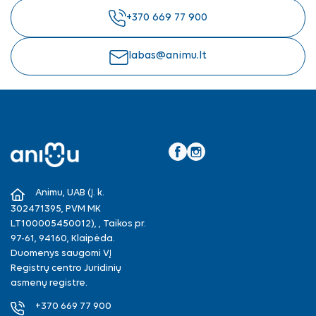
+370 669 77 900
labas@animu.lt
Facebook
Instagram
Animu, UAB (Į. k.
302471395, PVM MK
LT100005450012), , Taikos pr.
97-61, 94160, Klaipėda.
Duomenys saugomi VĮ
Registrų centro Juridinių
asmenų registre.
+370 669 77 900