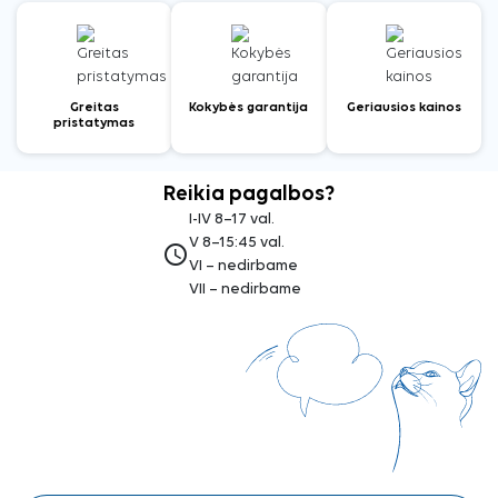
Greitas
Kokybės garantija
Geriausios kainos
pristatymas
Reikia pagalbos?
I-IV 8–17 val.
V 8–15:45 val.
access_time
VI – nedirbame
VII – nedirbame