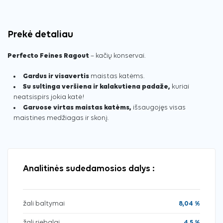
Prekė detaliau
Perfecto Feines Ragout
– kačių konservai.
Gardus ir visavertis
maistas katėms.
Su sultinga veršiena ir kalakutiena padaže,
kuriai
neatsispirs jokia katė!
Garuose virtas maistas katėms,
išsaugojęs visas
maistines medžiagas ir skonį.
Analitinės sudedamosios dalys :
žali baltymai
8,04 %
žali riebalai
4,5 %