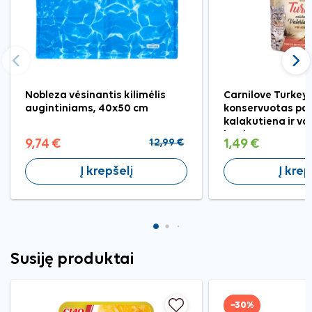
Ankstesnis
Tęst
Nobleza vėsinantis kilimėlis
Carnilove Turkey
augintiniams, 40x50 cm
konservuotas pa
kalakutiena ir va
katėms, 85 g
9,74 €
12,99 €
1,49 €
Į krepšelį
Į krep
Susiję produktai
−30%