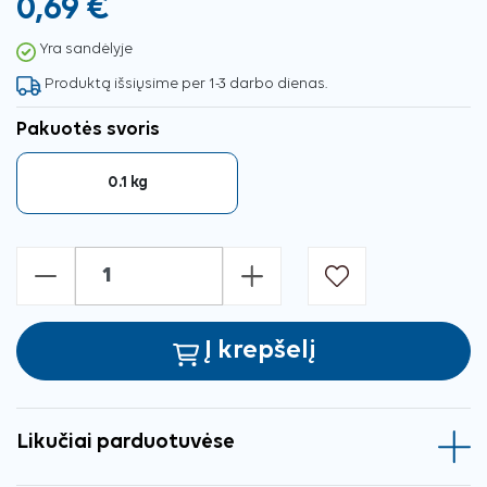
0,69 €
Yra sandėlyje
Produktą išsiųsime per 1-3 darbo dienas.
Pakuotės svoris
0.1 kg
-
+
Į krepšelį
Likučiai parduotuvėse