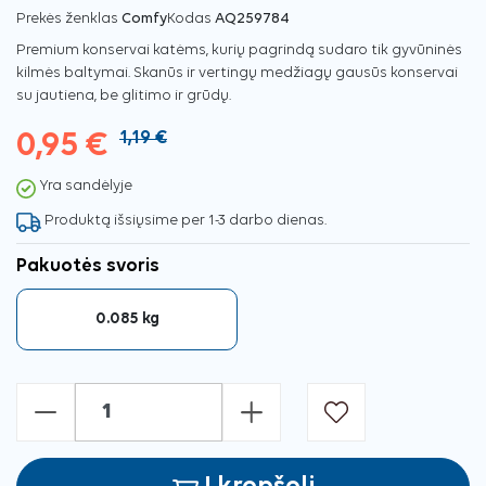
Prekės ženklas
Comfy
Kodas
AQ259784
Premium konservai katėms, kurių pagrindą sudaro tik gyvūninės
kilmės baltymai. Skanūs ir vertingų medžiagų gausūs konservai
su jautiena, be glitimo ir grūdų.
0,95 €
1,19 €
Yra sandėlyje
Produktą išsiųsime per 1-3 darbo dienas.
Pakuotės svoris
0.085 kg
-
+