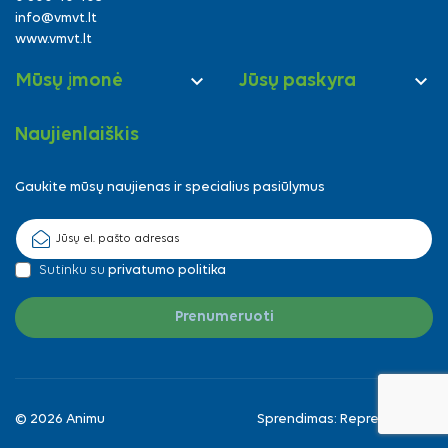
info@vmvt.lt
www.vmvt.lt


Mūsų įmonė
Jūsų paskyra
Naujienlaiškis
Gaukite mūsų naujienas ir specialius pasiūlymus
Sutinku su
privatumo politika
© 2026 Animu
Sprendimas:
Reprezentuok