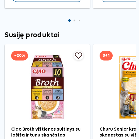
Susiję produktai
−20%
3+1
Ciao Broth vištienos sultinys su
Churu Senior kre
lašiša ir tunu skanėstas
skanėstas su viš