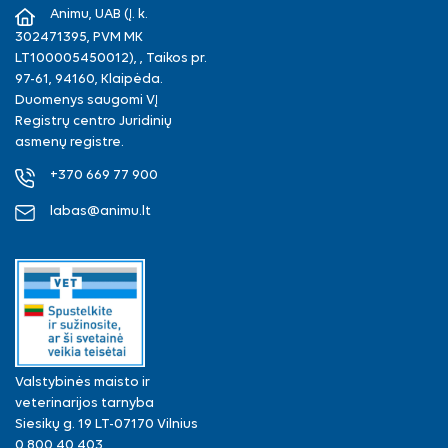
Animu, UAB (Į. k.
302471395, PVM MK
LT100005450012), , Taikos pr.
97-61, 94160, Klaipėda.
Duomenys saugomi VĮ
Registrų centro Juridinių
asmenų registre.
+370 669 77 900
labas@animu.lt
Valstybinės maisto ir
veterinarijos tarnyba
Siesikų g. 19 LT-07170 Vilnius
0 800 40 403