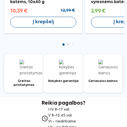
katėms, 10x40 g
vyresnėms katėms
10,39 €
12,99 €
2,99 €
Į krepšelį
Į krep
Greitas
Kokybės garantija
Geriausios kainos
pristatymas
Reikia pagalbos?
I-IV 8–17 val.
V 8–15:45 val.
access_time
VI – nedirbame