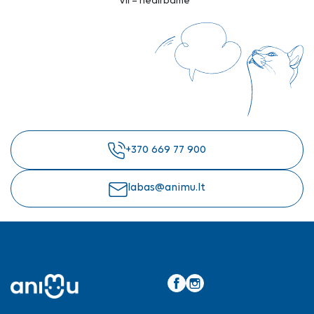
VII – nedirbame
+370 669 77 900
labas@animu.lt
Facebook
Instagram