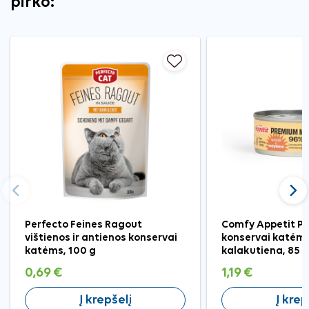
pirko:
Ankstesnis
Tęst
Perfecto Feines Ragout
Comfy Appetit P
vištienos ir antienos konservai
konservai katėms
katėms, 100 g
kalakutiena, 85 
0,69 €
1,19 €
Į krepšelį
Į krep