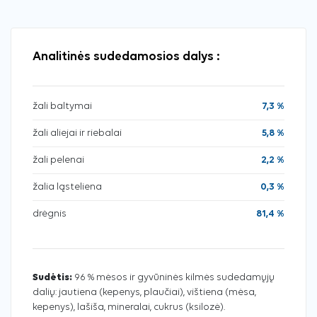
Analitinės sudedamosios dalys :
žali baltymai
7,3 %
žali aliejai ir riebalai
5,8 %
žali pelenai
2,2 %
žalia ląsteliena
0,3 %
drėgnis
81,4 %
Sudėtis:
96 % mėsos ir gyvūninės kilmės sudedamųjų
dalių: jautiena (kepenys, plaučiai), vištiena (mėsa,
kepenys), lašiša, mineralai, cukrus (ksilozė).