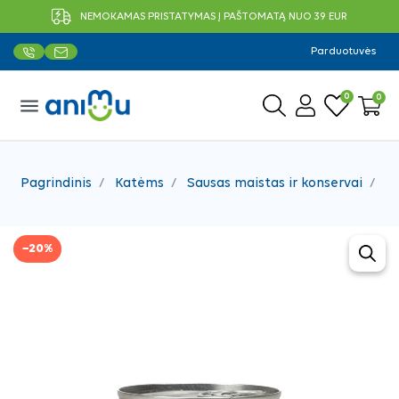
NEMOKAMAS PRISTATYMAS Į PAŠTOMATĄ NUO 39 EUR
Parduotuvės
0
0
menu
Pagrindinis
Katėms
Sausas maistas ir konservai
Ko
−20%