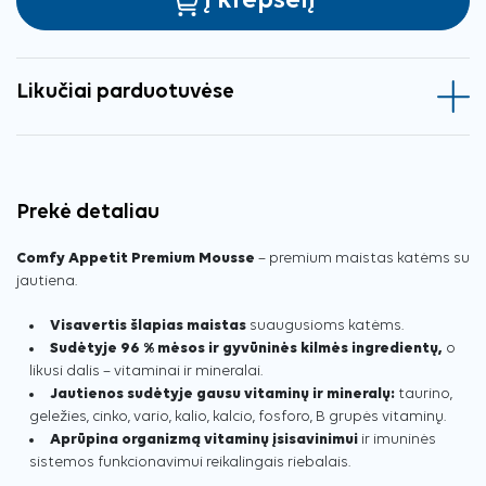
Į krepšelį
Likučiai parduotuvėse
Prekė detaliau
Comfy Appetit Premium Mousse
– premium maistas katėms su
jautiena.
Visavertis šlapias maistas
suaugusioms katėms.
Sudėtyje 96 % mėsos ir gyvūninės kilmės ingredientų,
o
likusi dalis – vitaminai ir mineralai.
Jautienos sudėtyje gausu vitaminų ir mineralų:
taurino,
geležies, cinko, vario, kalio, kalcio, fosforo, B grupės vitaminų.
Aprūpina organizmą vitaminų įsisavinimui
ir imuninės
sistemos funkcionavimui reikalingais riebalais.