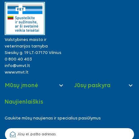
Valstybinės maisto ir
veterinarijos tarnyba
Siesikų g. 19 LT-07170 Vilnius
0 800 40 403
info@vmvt.lt
www.vmvt.lt


Mūsų įmonė
Jūsų paskyra
Naujienlaiškis
Gaukite mūsų naujienas ir specialius pasiūlymus