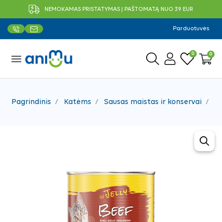
NEMOKAMAS PRISTATYMAS Į PAŠTOMATĄ NUO 39 EUR
Parduotuvės
0
0
menu
Pagrindinis
Katėms
Sausas maistas ir konservai
Ko