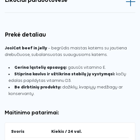
Likučiai parduotuvėse
Prekė detaliau
JosiCat beef in jelly
– begrūdis maistas katėms su jautiena
drebučiuose, subalansuotas suaugusioms katėms.
Gerina ląstelių apsaugą:
gausūs vitamino E.
Stiprina kaulus ir užtikrina stabilų jų vystymąsi:
kačių
ėdalas papildytas vitaminu D3.
Be dirbtinių produktų:
dažiklių, kvapiųjų medžiagų ar
konservantų.
Maitinimo patarimai:
Svoris
Kiekis / 24 val.