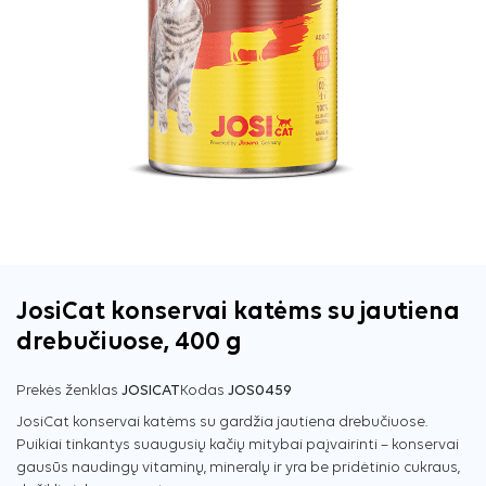
JosiCat konservai katėms su jautiena
drebučiuose, 400 g
Prekės ženklas
JOSICAT
Kodas
JOS0459
JosiCat konservai katėms su gardžia jautiena drebučiuose.
Puikiai tinkantys suaugusių kačių mitybai paįvairinti – konservai
gausūs naudingų vitaminų, mineralų ir yra be pridėtinio cukraus,