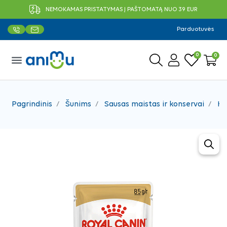
NEMOKAMAS PRISTATYMAS Į PAŠTOMATĄ NUO 39 EUR
Parduotuvės
0
0
menu
Pagrindinis
Šunims
Sausas maistas ir konservai
Ko