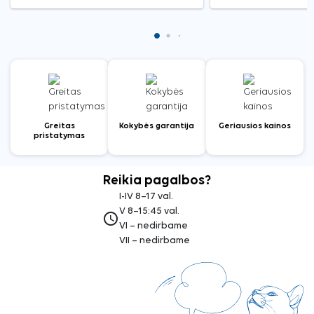
Greitas
Kokybės garantija
Geriausios kainos
pristatymas
Reikia pagalbos?
I-IV 8–17 val.
V 8–15:45 val.
access_time
VI – nedirbame
VII – nedirbame