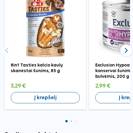
Ankstesnis
Tęst
8in1 Tasties kalcio kaulų
Exclusion Hypoall
skanėstai šunims, 85 g
konservai šunims 
bulvėmis, 200 g
3,29 €
2,99 €
Į krepšelį
Į krep