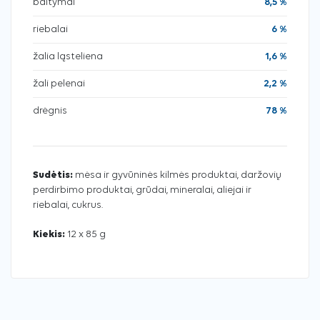
baltymai
8,5 %
riebalai
6 %
žalia ląsteliena
1,6 %
žali pelenai
2,2 %
drėgnis
78 %
Sudėtis:
mėsa ir gyvūninės kilmės produktai, daržovių
perdirbimo produktai, grūdai, mineralai, aliejai ir
riebalai, cukrus.
Kiekis:
12 x 85 g