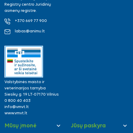
Registrų centro Juridinių
asmenų registre.
+370 669 77 900
labas@animu.lt
Valstybinės maisto ir
veterinarijos tarnyba
Siesikų g. 19 LT-07170 Vilnius
0 800 40 403
info@vmvt.lt
www.vmvt.lt


Mūsų įmonė
Jūsų paskyra