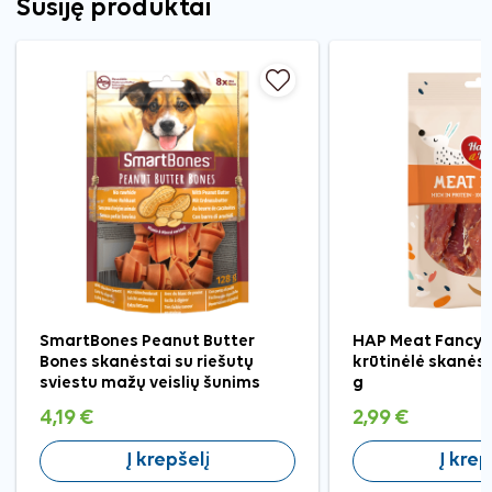
Susiję produktai
SmartBones Peanut Butter
HAP Meat Fancy v
Bones skanėstai su riešutų
krūtinėlė skanės
sviestu mažų veislių šunims
g
4,19 €
2,99 €
Į krepšelį
Į krep