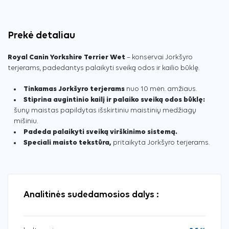
Prekė detaliau
Royal Canin Yorkshire Terrier Wet
– konservai Jorkšyro
terjerams, padedantys palaikyti sveiką odos ir kailio būklę.
Tinkamas Jorkšyro terjerams
nuo 10 mėn. amžiaus.
Stiprina augintinio kailį ir palaiko sveiką odos būklę:
šunų maistas papildytas išskirtiniu maistinių medžiagų
mišiniu.
Padeda palaikyti sveiką virškinimo sistemą.
Speciali maisto tekstūra,
pritaikyta Jorkšyro terjerams.
Analitinės sudedamosios dalys :