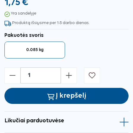
1,75 €
Yra sandėlyje
Produktą išsiųsime per 1-3 darbo dienas.
Pakuotės svoris
0.085 kg
-
+
Į krepšelį
Likučiai parduotuvėse