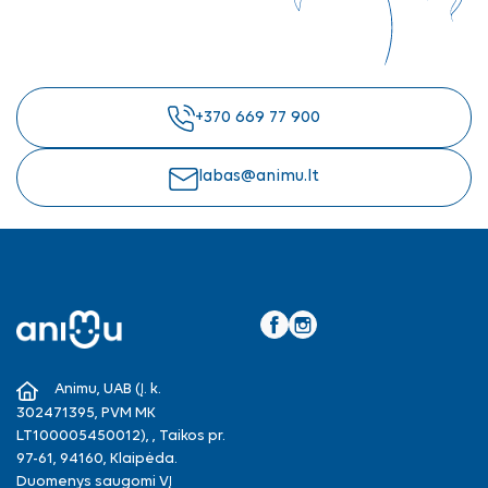
+370 669 77 900
labas@animu.lt
Facebook
Instagram
Animu, UAB (Į. k.
302471395, PVM MK
LT100005450012), , Taikos pr.
97-61, 94160, Klaipėda.
Duomenys saugomi VĮ