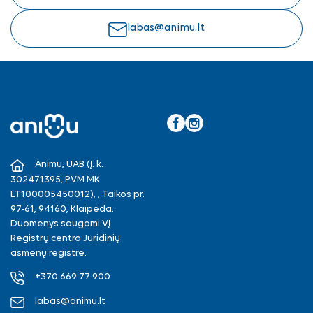
labas@animu.lt
Facebook
Instagram
Animu, UAB (Į. k.
302471395, PVM MK
LT100005450012), , Taikos pr.
97-61, 94160, Klaipėda.
Duomenys saugomi VĮ
Registrų centro Juridinių
asmenų registre.
+370 669 77 900
labas@animu.lt