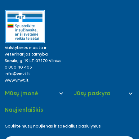
Valstybinės maisto ir
veterinarijos tarnyba
Siesikų g. 19 LT-07170 Vilnius
0 800 40 403
info@vmvt.lt
www.vmvt.lt


Mūsų įmonė
Jūsų paskyra
Naujienlaiškis
Gaukite mūsų naujienas ir specialius pasiūlymus