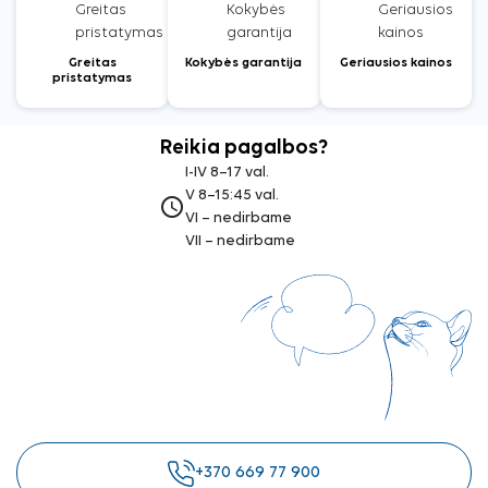
Greitas
Kokybės garantija
Geriausios kainos
pristatymas
Reikia pagalbos?
I-IV 8–17 val.
V 8–15:45 val.
access_time
VI – nedirbame
VII – nedirbame
+370 669 77 900