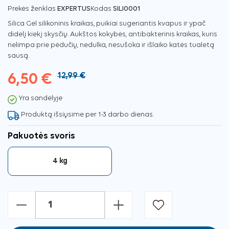
Prekės ženklas
EXPERTUS
Kodas
SILI0001
Silica Gel silikoninis kraikas, puikiai sugeriantis kvapus ir ypač
didelį kiekį skysčių. Aukštos kokybės, antibakterinis kraikas, kuris
nelimpa prie pėdučių, nedulka, nesušoka ir išlaiko katės tualetą
sausą.
6,50 €
12,99 €
Yra sandėlyje
Produktą išsiųsime per 1-3 darbo dienas.
Pakuotės svoris
4 kg
-
+