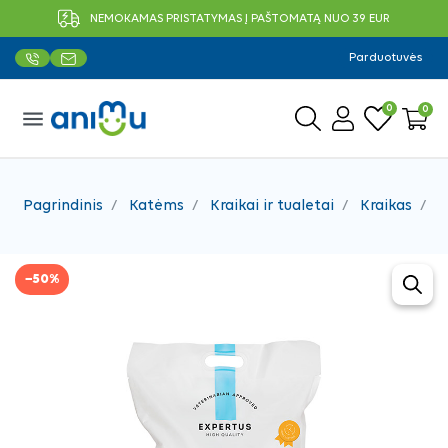
NEMOKAMAS PRISTATYMAS Į PAŠTOMATĄ NUO 39 EUR
Parduotuvės
0
0
menu
Pagrindinis
Katėms
Kraikai ir tualetai
Kraikas
Ex
−50%