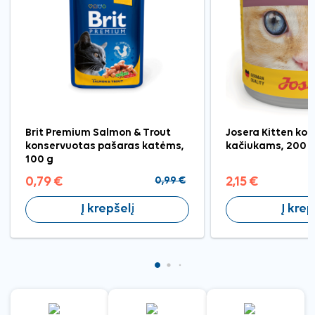
Brit Premium Salmon & Trout
Josera Kitten kon
konservuotas pašaras katėms,
kačiukams, 200 
100 g
0,79 €
0,99 €
2,15 €
Į krepšelį
Į krep