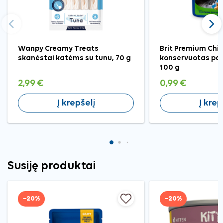
Ankstesnis
Tęst
Wanpy Creamy Treats
Brit Premium Chic
skanėstai katėms su tunu, 70 g
konservuotas pa
100 g
2,99 €
0,99 €
Į krepšelį
Į krep
Susiję produktai
−20%
−20%