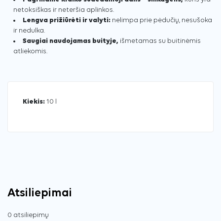
netoksiškas ir neteršia aplinkos.
Lengva prižiūrėti ir valyti:
nelimpa prie pėdučių, nesušoka
ir nedulka.
Saugiai naudojamas buityje,
išmetamas su buitinėmis
atliekomis.
Kiekis:
10 l
Atsiliepimai
0 atsiliepimų