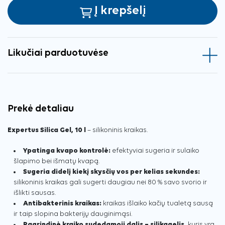
Į krepšelį
Likučiai parduotuvėse
Prekė detaliau
Expertus Silica Gel, 10 l
– silikoninis kraikas.
Ypatinga kvapo kontrolė:
efektyviai sugeria ir sulaiko
šlapimo bei išmatų kvapą.
Sugeria didelį kiekį skysčių vos per kelias sekundes:
silikoninis kraikas gali sugerti daugiau nei 80 % savo svorio ir
išlikti sausas.
Antibakterinis kraikas:
kraikas išlaiko kačių tualetą sausą
ir taip slopina bakterijų dauginimąsi.
Pagrindinė kraiko sudedamoji dalis – silikagelis,
kuris yra