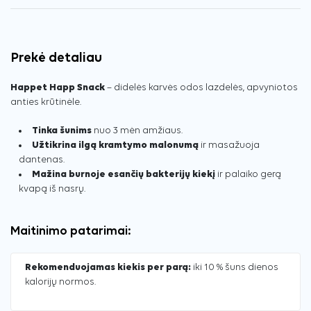
Prekė detaliau
Happet Happ Snack
– didelės karvės odos lazdelės, apvyniotos
anties krūtinėle.
Tinka šunims
nuo 3 mėn amžiaus.
Užtikrina ilgą kramtymo malonumą
ir masažuoja
dantenas.
Mažina burnoje esančių bakterijų kiekį
ir palaiko gerą
kvapą iš nasrų.
Maitinimo patarimai:
Rekomenduojamas kiekis per parą:
iki 10 % šuns dienos
kalorijų normos.