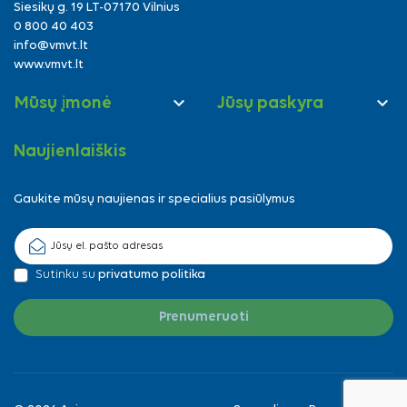
Siesikų g. 19 LT-07170 Vilnius
0 800 40 403
info@vmvt.lt
www.vmvt.lt


Mūsų įmonė
Jūsų paskyra
Naujienlaiškis
Gaukite mūsų naujienas ir specialius pasiūlymus
Sutinku su
privatumo politika