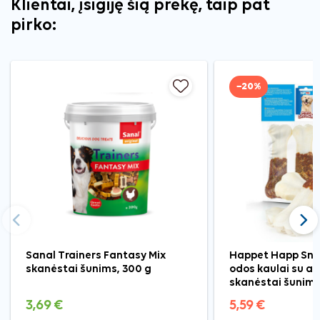
Klientai, įsigiję šią prekę, taip pat
pirko:
−20%
Ankstesnis
Tęst
Sanal Trainers Fantasy Mix
Happet Happ Sna
skanėstai šunims, 300 g
odos kaulai su an
skanėstai šunims,
3,69 €
5,59 €