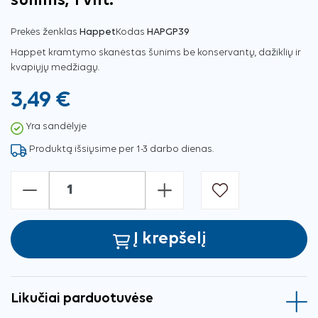
šunims, 1 vnt.
Prekės ženklas
Happet
Kodas
HAPGP39
Happet kramtymo skanėstas šunims be konservantų, dažiklių ir
kvapiųjų medžiagų.
3,49 €
Yra sandėlyje
Produktą išsiųsime per 1-3 darbo dienas.
-
+
Į krepšelį
Likučiai parduotuvėse