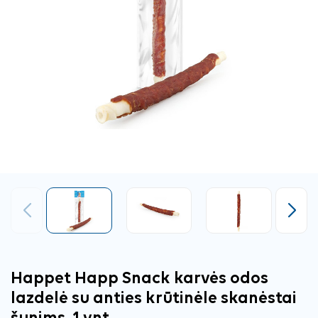
Ankstesnis
Tęsti
Happet Happ Snack karvės odos
lazdelė su anties krūtinėle skanėstai