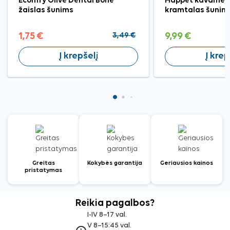
Ecomfy Olive Dental Bone
Happet kavamedž
žaislas šunims
kramtalas šunims
1,75 €
3,49 €
9,99 €
Į krepšelį
Į krep
Greitas
Kokybės garantija
Geriausios kainos
pristatymas
Reikia pagalbos?
I-IV 8–17 val.
V 8–15:45 val.