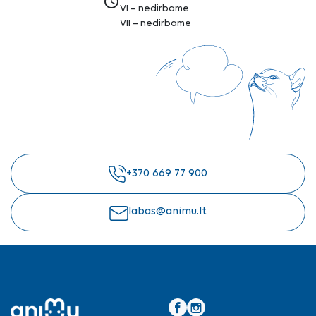
access_time
VI – nedirbame
VII – nedirbame
+370 669 77 900
labas@animu.lt