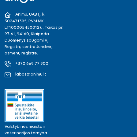
Facebook
Instagram
Animu, UAB (Į. k.
302471395, PVM MK
LT100005450012), , Taikos pr.
97-61, 94160, Klaipėda.
Duomenys saugomi VĮ
Registrų centro Juridinių
asmenų registre.
+370 669 77 900
labas@animu.lt
Valstybinės maisto ir
veterinarijos tarnyba