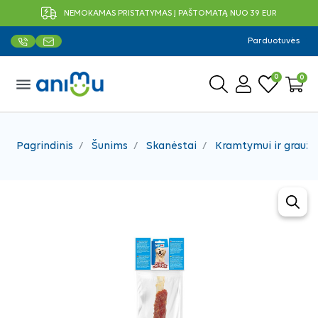
NEMOKAMAS PRISTATYMAS Į PAŠTOMATĄ NUO 39 EUR
Parduotuvės
0
0
menu
Pagrindinis
Šunims
Skanėstai
Kramtymui ir grauži