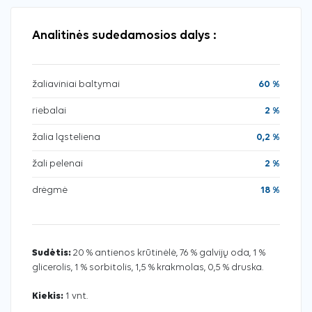
Analitinės sudedamosios dalys :
žaliaviniai baltymai
60 %
riebalai
2 %
žalia ląsteliena
0,2 %
žali pelenai
2 %
drėgmė
18 %
Sudėtis:
20 % antienos krūtinėlė, 76 % galvijų oda, 1 %
glicerolis, 1 % sorbitolis, 1,5 % krakmolas, 0,5 % druska.
Kiekis:
1 vnt.