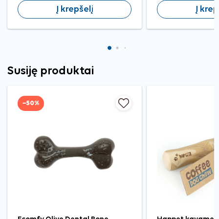
Į krepšelį
Į krep
Susiję produktai
−50%