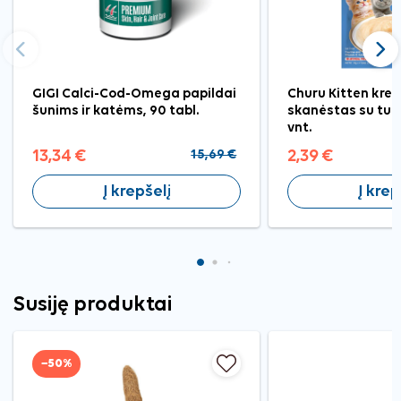
Ankstesnis
Tęst
GIGI Calci-Cod-Omega papildai
Churu Kitten krem
šunims ir katėms, 90 tabl.
skanėstas su tun
vnt.
13,34 €
15,69 €
2,39 €
Į krepšelį
Į krep
Susiję produktai
−50%