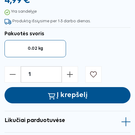
4,99 €
Yra sandėlyje
Produktą išsiųsime per 1-3 darbo dienas.
Pakuotės svoris
0.02 kg
-
+
Į krepšelį
Likučiai parduotuvėse