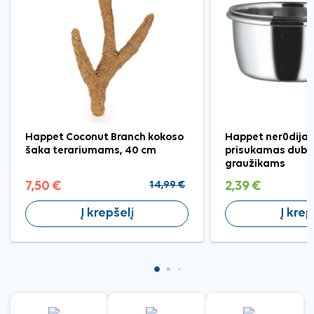
Happet Coconut Branch kokoso
Happet nerūdijanč
šaka terariumams, 40 cm
prisukamas dube
graužikams
7,50 €
14,99 €
2,39 €
Į krepšelį
Į krep