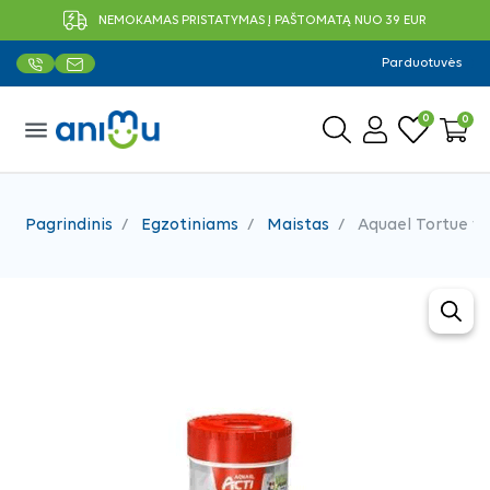
NEMOKAMAS PRISTATYMAS Į PAŠTOMATĄ NUO 39 EUR
Parduotuvės
0
0
menu
Pagrindinis
Egzotiniams
Maistas
Aquael Tortue vė