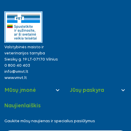
Valstybinės maisto ir
veterinarijos tarnyba
Siesikų g. 19 LT-07170 Vilnius
0 800 40 403
info@vmvt.lt
www.vmvt.lt


Mūsų įmonė
Jūsų paskyra
Naujienlaiškis
Gaukite mūsų naujienas ir specialius pasiūlymus