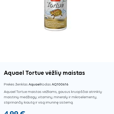
Aquael Tortue vėžlių maistas
Prekės ženklas
Aquael
Kodas
AQ100616
Aquael Tortue maistas vėžliams, gausus kruopščiai atrinktų
maistinių medžiagų, vitaminų, mineralų ir mikroelementų,
stiprinančių kiautą ir visą imuninę sistemą.