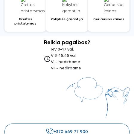
Greitas
Kokybės garantija
Geriausios kainos
pristatymas
Reikia pagalbos?
I-IV 8–17 val.
V 8–15:45 val.
access_time
VI – nedirbame
VII – nedirbame
+370 669 77 900