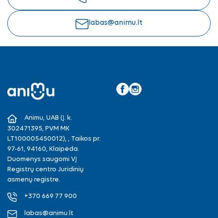
labas@animu.lt
Facebook
Instagram
Animu, UAB (Į. k.
302471395, PVM MK
LT100005450012), , Taikos pr.
97-61, 94160, Klaipėda.
Duomenys saugomi VĮ
Registrų centro Juridinių
asmenų registre.
+370 669 77 900
labas@animu.lt