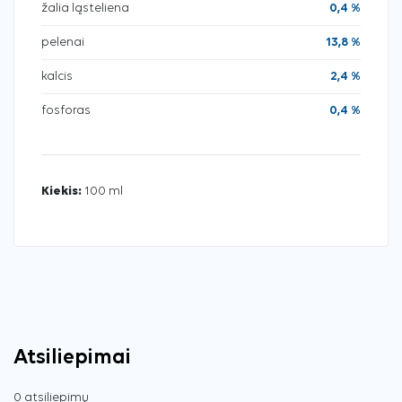
žalia ląsteliena
0,4 %
pelenai
13,8 %
kalcis
2,4 %
fosforas
0,4 %
Kiekis:
100 ml
Atsiliepimai
0 atsiliepimų