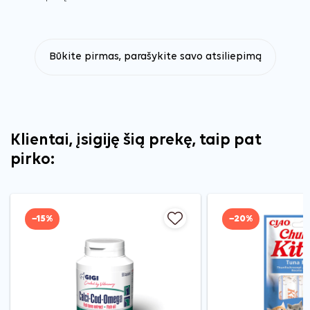
Būkite pirmas, parašykite savo atsiliepimą
Klientai, įsigiję šią prekę, taip pat
pirko:
−15%
−20%