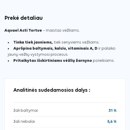
Prekė detaliau
Aquael Acti Tortue
– maistas vėžliams.
Tinka tiek jauniems,
tiek senyviems vėžliams.
Aprūpina baltymais, kalciu, vitaminais A, D
ir palaiko
jaunų vėžlių vystymosi procesus.
Pritaikytas išskirtiniams vėžlių žarnyno
poreikiams.
Analitinės sudedamosios dalys :
žali baltymai
31 %
žali riebalai
5,6 %