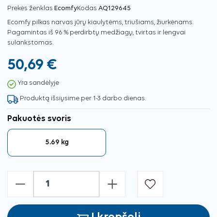
Prekės ženklas
Ecomfy
Kodas
AQ129645
Ecomfy pilkas narvas jūrų kiaulytėms, triušiams, žiurkėnams.
Pagamintas iš 96 % perdirbtų medžiagų, tvirtas ir lengvai
sulankstomas.
50,69 €
Yra sandėlyje
Produktą išsiųsime per 1-3 darbo dienas.
Pakuotės svoris
5.69 kg
-
+