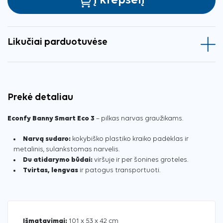
Į krepšelį
Likučiai parduotuvėse
Prekė detaliau
Econfy Banny Smart Eco 3
– pilkas narvas graužikams.
Narvą sudaro:
kokybiško plastiko kraiko padėklas ir
metalinis, sulankstomas narvelis.
Du atidarymo būdai:
viršuje ir per šonines groteles.
Tvirtas, lengvas
ir patogus transportuoti.
Išmatavimai:
101 x 53 x 42 cm