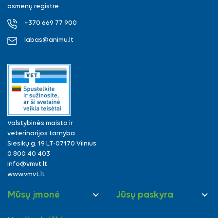
asmenų registre.
+370 669 77 900
labas@animu.lt
Valstybinės maisto ir
veterinarijos tarnyba
Siesikų g. 19 LT-07170 Vilnius
0 800 40 403
info@vmvt.lt
www.vmvt.lt


Mūsų įmonė
Jūsų paskyra