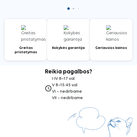
Greitas
Kokybės garantija
Geriausios kainos
pristatymas
Reikia pagalbos?
I-IV 8–17 val.
V 8–15:45 val.
access_time
VI – nedirbame
VII – nedirbame