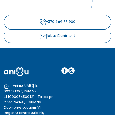
+370 669 77 900
labas@animu.lt
Facebook
Instagram
Animu, UAB (Į. k.
302471395, PVM MK
LT100005450012), , Taikos pr.
97-61, 94160, Klaipėda.
Duomenys saugomi VĮ
Registrų centro Juridinių