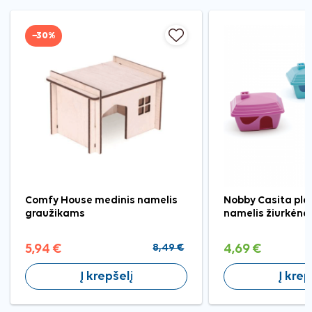
−30%
Comfy House medinis namelis
Nobby Casita plas
graužikams
namelis žiurkėn
5,94 €
8,49 €
4,69 €
Į krepšelį
Į krep